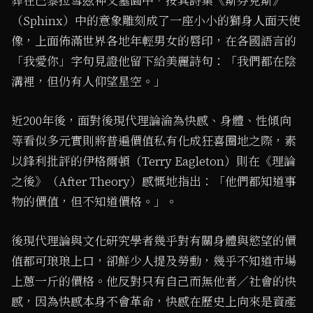
葬在巴黎拉雪茲神父墓園中，按其詩集《斯芬克斯》
（Sphinx）中的意象雕刻成了一座小小的獅身人面天使
像，上面佈滿世界各地年輕男女的唇印，在各國語言的
「我愛你」字句見證他留下給美麗詩句：「我們都在陰
溝裡，但仍有人仰望星空。」
近200年後，面對後現代理論淪為快感、身體、性傾向
等看似多元實則將普遍價值私有化成狂喜圈地之際，素
以鋒利批評的伊格爾頓（Terry Eagleton）則在《理論
之後》（After Theory）感慨地指出：「他們都知道事
物的價值，但不知道價格。」。
後現代理論與文化研究學者幾乎對有關身體與慾望的價
值都可琅琅上口，卻鮮少人提及勞動，幾乎不知道市場
上蔥一斤的價格。他反對只有自己而無他者／社會的快
感，因為快感本身不會革命，快感在歷史上向來是資產