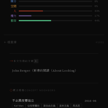
媒介
0
%
空間
0
%
人
33
%
權力
17
%
藝術
44
%
← 檔案庫
#
1031
→
本文引用的文章
1
John Berger:《影像的閱讀（About Looking）
◇
概念鄰居
CONCEPT NEIGHBORS
不止黑夜要站立
2016-06
Karl Marx
佔領華爾街
新自由主義
資本主義
馬克思