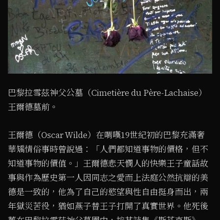
巴黎拉雪茲神父公墓（Cimetière du Père-Lachaise）
王爾德墓前。
王爾德（Oscar Wilde）在喟嘆19世紀初的巴黎充滿奢
華矯情俗事時曾說過：「人們都知道事物的價格，但不
知道事物的價值。」王爾德悲天憫人的快樂王子童話故
事與作為歷史第一人因同志之愛而上法庭公然抗辯的美
德是一致的，他為了自己的慾望與性自由挺身而出，兩
年獄災苦役，猶如燕子替王子打開了真實世界。他死後