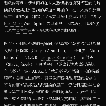
階級的專利。伊格爾頓在世人熱情擁抱後現代理論的時
候卻擔憂其批判意涵的消逝。同樣的，在世人幾乎放棄
馬克思
的時候，卻寫了《馬克思為什麼是對的》（Why
Karl Marx
Was Right）為其辯護。因為沒有什麼時候
比現在
資本主義
對人與環境破壞更劇烈的了。
現在，中國與台灣的藝術圈／理論都忙著擁抱法派哲學
大腕，阿岡本（Giorgio Agamben），巴迪戊（Alain
Badiou）、洪席耶（
Jacques Rancière
），紀傑克
（Slavoj Žižek），急著將自己的藝術家與藝術品送上
全球藝術市場，ABRZ幾乎就是藝術／理論升天的術語
詞庫。善用這些詞庫，很容易將藝術品與理論送做堆，
所有的藝術品都是法派理論的居所，管他們是歐美社會
還是第三世界亞洲現實裡生產的藝術品，只要你用法
語，或者像紀傑克那樣不標準的英文腔調，無需關注理
論原來生產的歷史與社會脈絡，理論的旅行就好像畫廊