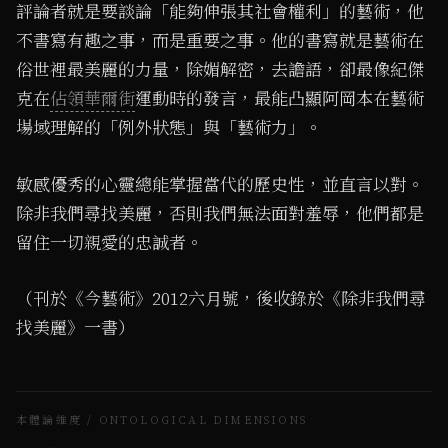
評論者就是要談論「能夠伸張其社會權利」的藝術，他
不書寫有趣之事，而是重要之事。他的書寫就是藝術在
俗世裡最美麗的力量，除媚解密，去譫語，卻最像紀傑
克在
佔領華爾街
運動時的發言，最能凸顯阿岡本在藝術
場域理解的「例外狀態」與「藝術力」。
敏感優秀的心靈總能掌握當代的歷史性，並直言以對。
除非我們尋找美麗，否則我們無法面對羞辱，他們都是
留住一切親愛的忠誠者。
（刊於《今藝術》2012六月號，後收錄於《除非我們尋
找美麗》一書）
本體論維度 / ONTOLOGICAL DIMENSIONS