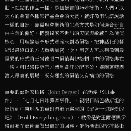
貼上紅點的作品一樣，是個掛畫的巧妙技術，人們可以
大方的拿著各種銀行基金會的大賞，就好像用法語說話
一樣的自然，無需理會藝術的生產方式是如何適合
新自
由主義
的偏好，把藝術家不世出的天賦與敏感作為價值
核心，用理論賦予形式意義來創造價格，把神話化的藝
術以最繞口的方式重新加密一次，用吾人可以想像到最
怪異的形式將王爾德眼中價值與伊格頓口中的價格綁在
一塊。可以邊控訴官方體制貪汙分配不公，邊喝著啤酒
潛入昂貴的展場，既有運動的價值又有補助的價格。
重要的藝評家柏格（
John Berger
）在歷經「911事
件」、「七月七日炸彈客事件」，親眼目睹巴勒斯坦的
反抗到中東地區的重創流離所寫成的《留著一切親愛的
吧》（Hold Everything Dear），就像是對王爾德與伊
格爾頓在藝術圈做出最好的回應。他仍樸素的堅持藝術