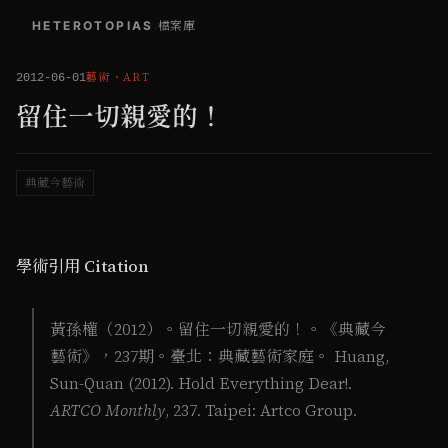
HETEROTOPIAS
/
檔案庫
藝術
・
ART
2012-06-01
留住一切親愛的！
典藏今藝術
學術引用 Citation
黃孫權（2012）。留住一切親愛的！。《典藏今
藝術》，237期。臺北：典藏藝術家庭。 Huang,
Sun-Quan (2012). Hold Everything Dear!.
ARTCO Monthly
, 237. Taipei: Artco Group.