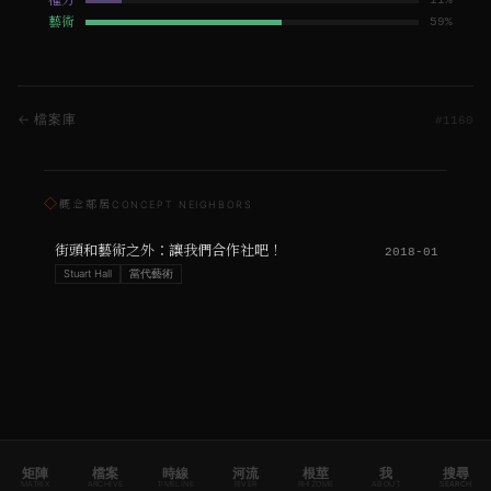
權力
11
%
藝術
59
%
← 檔案庫
#
1160
◇
概念鄰居
CONCEPT NEIGHBORS
街頭和藝術之外：讓我們合作社吧！
2018-01
Stuart Hall
當代藝術
矩陣
檔案
時線
河流
根莖
我
搜尋
MATRIX
ARCHIVE
TIMELINE
RIVER
RHIZOME
ABOUT
SEARCH