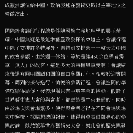
成歐洲讓位給中國，政治表述在藝術史取得主宰地位之
精微演出。
國際級會議的行程總是伴隨國族主義地理學的展示榮
耀。中國無疑是最能淋灕盡致發揮的東道主。會議行程
中除了安排許多特展外，還特別安排週一一整天去中國
的故宮參觀，由於週一休館，等於是讓450余位學者獨
享「無人」的故宮，這是多大的特權與享受啊！會議結
束後還有圓明園頤和園的自由參觀行程。相較於迎賓開
幕、周到的接待送行，愉悅的參觀行程，會議空間的準
備就顯得局促，發表現場只有中英字幕的捲動，假設了
世界藝術史大會的與會者，都應該是中英兼備的。同時
由於場次與會場繁多，使得與會者必得在不同會場與場
次中穿梭，採購想聽的報告，使得與會者很難專心的參
與討論。雖然號稱世界藝術史大會，就此會的歷史與發