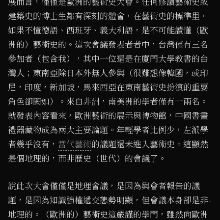
展而言，僅僅是歐洲的藝術史大會。任何修讀藝術史或
建築史的博士生都有深刻的體會，在藝術史的標準里，
如果不懂德語、西班牙、義大利語，是不可能讀懂（歐
洲的）藝術史的。這次會議發表者者中，台灣僅有三名
參加者（包含我），其中一位還是在廈門大學教書的台
灣人；東南亞除日本外無人參與（很難想像韓國，或印
尼，印度，新加坡，馬來西亞在東南藝術史扮演的重要
角色卻闕如）。來自非洲，南美洲的學者僅有一兩名。
就發表內容看來，歐洲藝術的展示與博物館，中國書畫
禮器藏物成為兩大主要論題。年輕學者比例少，左派學
者幾乎沒有，
當代藝術
的議題還未進入藝術史。這顯然
是個地理的，而非歷史（世代）的會議了。
說此次大會僅僅是地理會議，是因為與會者報告的議
題，是因為知識強權遞交態勢明顯，但會議本身卻是非-
地理的。（歐洲的）藝術史這嚴謹的學門，雖然向歐洲