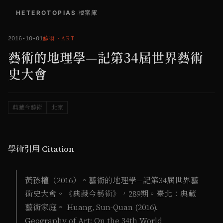
HETEROTOPIAS
/
檔案庫
藝術
・
ART
2016-10-01
藝術的地理學—記第34屆世界藝術
史大會
典藏今藝術
北京
學術引用 Citation
黃孫權（2016）。藝術的地理學—記第34屆世界藝
術史大會。《典藏今藝術》，289期。臺北：典藏
藝術家庭。 Huang, Sun-Quan (2016).
Geography of Art: On the 34th World