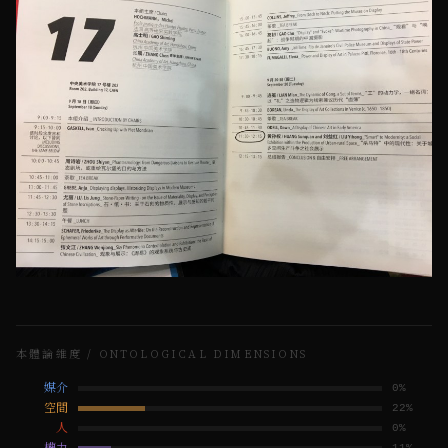
本體論維度 / ONTOLOGICAL DIMENSIONS
媒介
0
%
空間
22
%
人
0
%