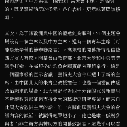
術與歷史。中方選擇「terms」當大會主題，是高明
的，既是藝術話語的多元，各自表述，更意味著應該移
轉。
其次，為了讓歐洲與中國的擅遞能夠順利，21個主題會
場設有一個主席以及中方主席，還有一個青年主席（可
能是最辛苦的籌辦聯絡者）。高規格的開幕接待相信使
四方友人有感。開幕會由教育部，北京大學和中央美院
聯手打造，在高規格的釣魚台國賓館芳菲苑舉行，這是
一個國家級的宣示會議：藝術史大會今年選出了新的主
席，由中國北大的朱青生教授擔任；也是一個當面傳遞
政治懇求的場合，北大書記將近四十分鐘的冗長報告里
不斷讓教育部能夠支持北大的藝術史研究專業。而來自
此屆大會歐洲主席的話，唯一有關此屆藝術史大會的會
議內容的談話，就顯得輕聲短小了，他也是唯一感謝參
與者而非主辦方與贊助方的開幕致詞者。這幾乎可以看