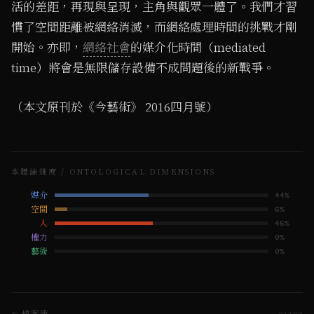
活的差距，再現與呈現，主角與觀眾一體了。我們才習
慣了空間距離被網絡消滅，而網絡處理時間的挑戰才剛
開始。亦即，
網絡社會
的媒介化時間（mediated
time）將會是無限儲存設備不成問題後的新戰爭。
（本文原刊於《今藝術》 2016四月號）
本體論維度 / ONTOLOGICAL DIMENSIONS
媒介
44
%
空間
6
%
人
46
%
權力
0
%
藝術
0
%
← 檔案庫