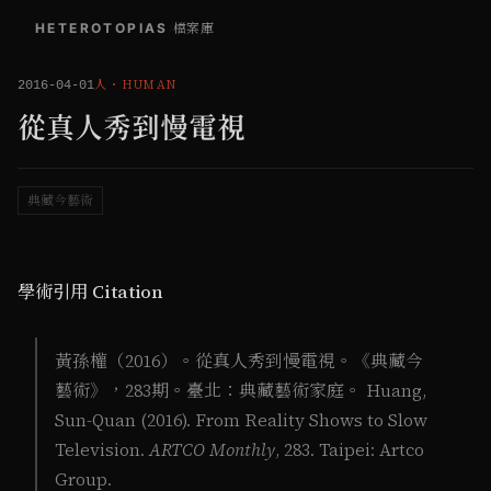
HETEROTOPIAS
/
檔案庫
人
・
HUMAN
2016-04-01
從真人秀到慢電視
典藏今藝術
學術引用 Citation
黃孫權（2016）。從真人秀到慢電視。《典藏今
藝術》，283期。臺北：典藏藝術家庭。 Huang,
Sun-Quan (2016). From Reality Shows to Slow
Television.
ARTCO Monthly
, 283. Taipei: Artco
Group.