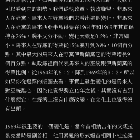
選票是秘密的。如果說你以政黨的取向來推斷，大致上
可以看到它的趨勢。我們從執政黨、執政聯盟、非馬來
人在野黨、馬來人在野黨我們去看出這個變化，非馬來
人在野黨的馬來西亞半島得票在1964年和1969年其實保
持在26%，幾乎文分不動，變化大概是0.2%，非常細
小。馬來人在野黨的得票從15%暴升到26%，10個百分
點，其中最大的馬來人在野黨伊斯蘭黨它的得票增長9
個百分點，執政黨裡面代表馬來人的巫統跟伊斯蘭黨的
得票比例，從1964年的5：2，降到1969年的3：2。所以
如果你從選票的版圖去看，事實上發生變化的是馬來人
對巫統離心，因為他覺得獨立12年之後，其實沒有占到
什麼便宜，在經濟上沒有什麼改變，在文化上也覺得沒
有出頭。
1969年很重要的一個變化是，當今首相納吉布的父親拉
紮克當時是副首相，他用暴亂的形式逼首相阿卜杜拉讓