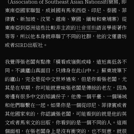
（Association of Southeast Asian Nations的簡寫, 即
東南亞國家聯盟，成員國有馬來西亞、印尼、泰國、菲
律賓、新加坡、汶萊、越南、寮國、緬甸和柬埔寨）從
東南亞到亞洲這些比較非主流的
社會運動
語言學術著作
等等，所以他本身就串聯了不同的社群，他的文運書坊
或者SIRD出版社。
我覺得張老闆有點像「橫看成嶺側成峰，遠近高低各不
同。不識廬山真面目，只緣身在此山中。」蘇東坡筆下
的廬山，完全是從中文世界過來，但是你看張老闆，尤
其是在早期，你可能就意味張老闆是傳統的老左，因為
旁邊有很多中文的知識份子，他像一個平臺、一個場域
和他們聯繫在一起。如果你是一個從印尼、菲律賓或者
其他國家來的，你認識張老闆，可能看到的就是他的英
文或者馬來文的出版，你看到的是一個不同的人。這兩
個面相，在張老闆身上是沒有衝突的，也不刻意，就很