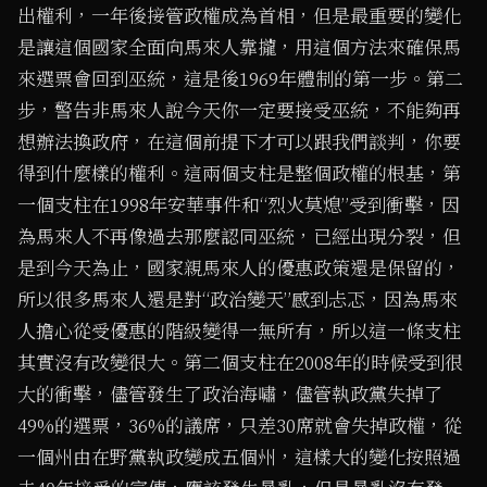
出權利，一年後接管政權成為首相，但是最重要的變化
是讓這個國家全面向馬來人靠攏，用這個方法來確保馬
來選票會回到巫統，這是後1969年體制的第一步。第二
步，警告非馬來人說今天你一定要接受巫統，不能夠再
想辦法換政府，在這個前提下才可以跟我們談判，你要
得到什麼樣的權利。這兩個支柱是整個政權的根基，第
一個支柱在1998年安華事件和“烈火莫熄”受到衝擊，因
為馬來人不再像過去那麼認同巫統，已經出現分裂，但
是到今天為止，國家親馬來人的優惠政策還是保留的，
所以很多馬來人還是對“政治變天”感到忐忑，因為馬來
人擔心從受優惠的階級變得一無所有，所以這一條支柱
其實沒有改變很大。第二個支柱在2008年的時候受到很
大的衝擊，儘管發生了政治海嘯，儘管執政黨失掉了
49%的選票，36%的議席，只差30席就會失掉政權，從
一個州由在野黨執政變成五個州，這樣大的變化按照過