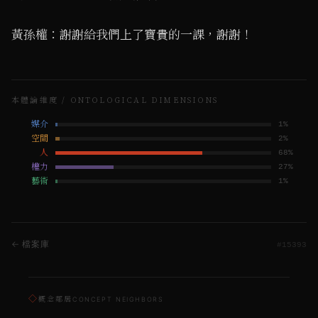
黃孫權：謝謝給我們上了寶貴的一課，謝謝！
本體論維度 / ONTOLOGICAL DIMENSIONS
媒介
1
%
空間
2
%
人
68
%
權力
27
%
藝術
1
%
← 檔案庫
#
15393
◇
概念鄰居
CONCEPT NEIGHBORS