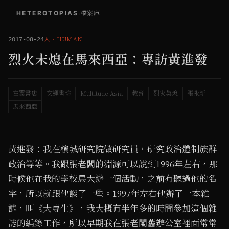
HETEROTOPIAS
/
檔案庫
人
・
HUMAN
2017-08-24
烈火末熄在馬來西亞：專訪黃進發
左翼書店
文運書坊
Multitude.Asia
教育
烈火莫熄
張永新
馬來西亞
黃進發：我在檳城研究院做研究員，研究政治體制族群
政治等等。我跟張老闆的淵源可以說到1996年左右，那
時候他在我的學校馬大辦一個活動，之前有聽過他的名
字，所以就跟他談了一些。1997年左右他辦了一本雜
誌，叫《大專生》，我大概有半年多的時間參加這個雜
誌的編錄工作，所以早期我在張老闆舊辦公室裡面常常