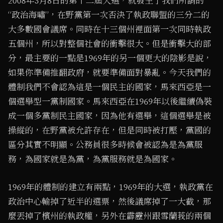
2008年3月8日的第十二屆大選，就發生了我們所謂的
“政治海嘯”，在野黨第一次否決了執政聯盟的三分二的
大多數國會議席。同時在十三個州裡面第一次同時執政
五個州，所以對整個社會的衝擊很大。但是衝擊大的部
分，最主要的一點是1969年的另一個更大的陰影是說，
如果你準備推翻政府，就要準備面對暴亂。今天我們的
體制我們不會認為這是一個民主的國家，馬來西亞是一
個選舉型一黨制國家。馬來西亞在1969年以後繼續偽裝
成一個多黨制民主國家，因為他有選舉，這個選舉是被
操縱的，在野黨被允許存在，但是同時被打壓，黨國的
區分其實不明顯。公務員很多時候會被認為是為黨服
務，為國家就是為黨，為黨服務就是為國家。
1969年的體制的建立有兩點，1969年的大選，執政黨在
政治中心輸掉了近半的選票，然後議席掉了一大截，那
麼丟掉了檳州的執政權，另外在霹靂州跟雪蘭莪的兩個