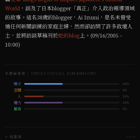
World
，談及了日本blogger「真正」介入政治報導領域
的故事。這名38歲的blogger，Ai Izumi，是名未曾受
過任何新聞訓練的家庭主婦，然而卻訪問了許多政壇人
士，並將訪談草稿刊於
她的blog
上。(09/16/2005 –
10:00)
本體論維度 / ONTOLOGICAL DIMENSIONS
媒介
40
%
空間
0
%
人
20
%
權力
40
%
藝術
0
%
← 檔案庫
#
174