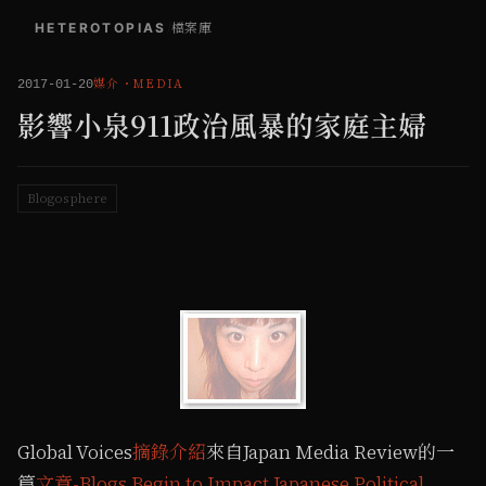
HETEROTOPIAS
/
檔案庫
媒介
・
MEDIA
2017-01-20
影響小泉911政治風暴的家庭主婦
Blogosphere
Global Voices
摘錄介紹
來自Japan Media Review的一
篇
文章-Blogs Begin to Impact Japanese Political