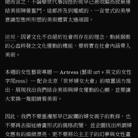
總而言之，不論孽世代事因挫折或早已被收編而放棄連
結美術陣營奮鬥，這都涉及到權威的、一言堂式的美學
意識型態所形塑的美術體質太過頑固。
破報
，因著文化不自絕於社會而存在的理念，動員据傲
的心血粹發之文化運動的機能，要將實在社會內涵帶入
美術。
本週的女性藝術專題 ─
(藝術 art + 英文的女性
Artress
字尾ress）─ 配合北京「世界婦女大會」的喧囂活力推
出，展現我出我們結合美術與婦女運動的心願，並要讓
大家換一隻眼睛看美術。
因此，我們不要重複那早已說爛的婦女親子的教條，也
不要再去描述繪畫形式的風格流變， 並企圖找出所謂婦
女應有的細緻漂亮、更不要將公主王子的幻夢與女性畫