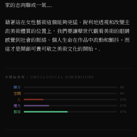
家的志向聯成一氣….
藉著站在女性藝術這個能夠兇猛、銳利地透視和改變主
流美術體質的位置上，我們要讓孽世代觀看美術的眼睛
感覺到社會的脈絡、個人生命在作品中流動和顫抖。而
這才是開創可貴可敬之美術文化的開始。.
本體論維度 / ONTOLOGICAL DIMENSIONS
媒介
0
%
空間
0
%
人
21
%
權力
27
%
藝術
47
%