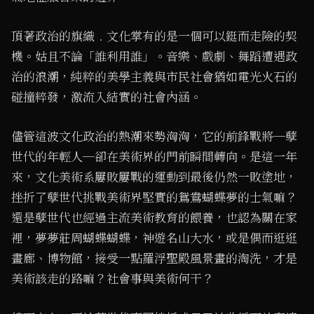
頂著政治的旗織﹒文化掌有的是一個可以鋌而走險的契
機。姑且不論「誰利用誰」。音樂、戲劇、舞蹈遭遇政
治的浪潮，純粹的美學主義與市民社會猶如電光火石的
碰撞粹發，激流入結實的社會內涵。
儘管這波文化政治的熱潮來勢洶洶，它的前鋒戰將─孽
世代的年輕人─卻在美術界的門前瞬間轉向。是這一年
來，文化美術系屢敗屢戰的運動到最後仍然一敗塗地，
挫折了孽世代挑戰美術界堅實的鴛鴦蝴蝶夢的士氣嘛？
還是孽世代也經過主流美術教育的餵養，也認為關在家
裡，夢夢莊周蝴蝶蝴蝶，神遊名山大水，或是偶而逛逛
畫廊、博物館，接受一點羅浮聖殿風景畫的淘洗，才是
美術該走的路嘛？社會事與美術何干？