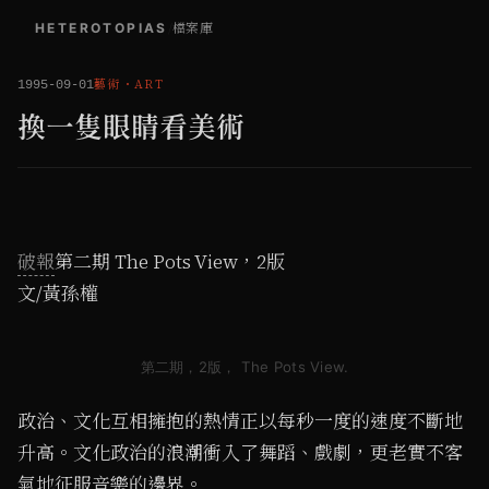
HETEROTOPIAS
/
檔案庫
藝術
・
ART
1995-09-01
換一隻眼睛看美術
破報
第二期 The Pots View，2版
文/黃孫權
第二期，2版， The Pots View.
政治、文化互相擁抱的熱情正以每秒一度的速度不斷地
升高。文化政治的浪潮衝入了舞蹈、戲劇，更老實不客
氣地征服音樂的邊界。