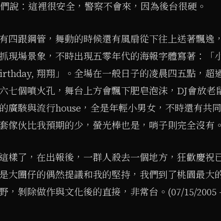
，他們說：這裡很安全，警察不會來，因為後台很硬。
有四跟鋼管，舞動的時候還有風扇從下往上送著飄逸，
抓現場景象，不時出現五零年代的海報字體寫著：「
 Birthday, 翔翔」。全場在一般日子的凌晨四五點，
六七個噴火孔，舞台上方會飄下肥皂泡沫，DJ會放老鼠愛
的廣駭與流行house，全是年輕小男女，不時還有共
套傢伙比我預期的少，螢光棒也是，哨子則完全沒有
這樣了，在出報後，一群人殺去一個地方，狂歡慶祝
是大圈仔的偶然提議和我的堅持，我們到了桃園最大
，剝除做作與文化後的直接，非常台。(07/15/2005 – 0