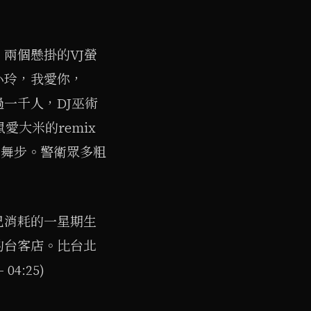
兩個懸掛的VJ螢
小玲，我愛你，
超過一千人，DJ巫術
大米的remix
同舞步。警衛眾多粗
。
已消耗的一星期生
的台客店。比台北
4:25)