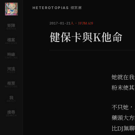
HETEROTOPIAS
/
檔案庫
人
・
HUMAN
2017-01-21
矩陣
MATRIX
健保卡與K他命
檔案
ARCHIVE
時線
TIMELINE
河流
RIVER
她就在我
根莖
粉末使其
RHIZOME
我
ABOUT
不只她，
搜尋
SEARCH
藥頭大方
比DJ無