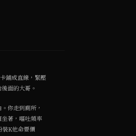
保卡鋪成直線，緊壓
給後面的大哥。
由。你走到廁所，
癱坐著，嘔吐頻率
粉裝K他命要價