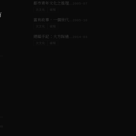
都市青年文化之推理系列：《骨音》
2005-07
次文化
破報
有
當有故事，一個世代才會被看見
2005-10
次文化
破報
總編手記：大方踩過《破報》吧！
2014-03
次文化
破報
80