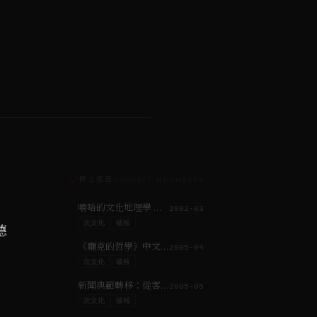
◇
概念鄰居
CONCEPT NEIGHBORS
嘻哈的文化地理學 ─ 移民與全球化的美國文化勢力
2002-03
次文化
破報
德
《龐克的哲學》中文版導讀╱那，讓我們從長夜過後開始！
2005-04
次文化
破報
新聞典範轉移：從客觀性到透明性
2005-05
次文化
破報