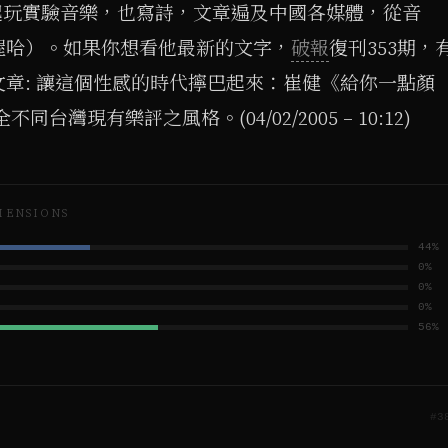
起玩實驗音樂，也寫詩，文章遍及中國各媒體，從音
喔哈）。如果你想看他最新的文字，
破報
復刊353期，
章: 讓這個性感的時代擰巴起來：崔健《給你一點顏
台灣現有樂評之風格。(04/02/2005 – 10:12)
MENSIONS
44
%
0
%
0
%
0
%
56
%
#
3