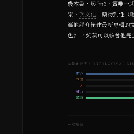
幾本書，與fm3，竇唯一
樂、
次文化
、藥物到性（
篇他評介崔建最新專輯的文
色》 ，約莫可以領會他完全不同
本體論維度 / ONTOLOGICAL DI
媒介
空間
人
權力
藝術
← 檔案庫