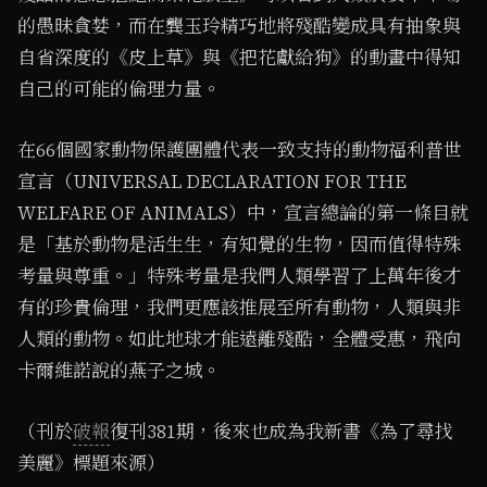
的愚昧貪婪，而在龔玉玲精巧地將殘酷變成具有抽象與
自省深度的《皮上草》與《把花獻給狗》的動畫中得知
自己的可能的倫理力量。
在66個國家動物保護團體代表一致支持的動物福利普世
宣言（UNIVERSAL DECLARATION FOR THE
WELFARE OF ANIMALS）中，宣言總論的第一條目就
是「基於動物是活生生，有知覺的生物，因而值得特殊
考量與尊重。」特殊考量是我們人類學習了上萬年後才
有的珍貴倫理，我們更應該推展至所有動物，人類與非
人類的動物。如此地球才能遠離殘酷，全體受惠，飛向
卡爾維諾說的燕子之城。
（刊於
破報
復刊381期，後來也成為我新書《為了尋找
美麗》標題來源）