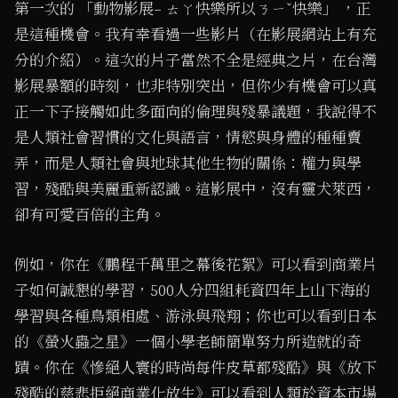
第一次的 「動物影展– ㄊㄚ快樂所以ㄋㄧˇ快樂」 ，正
是這種機會。我有幸看過一些影片（在影展網站上有充
分的介紹）。這次的片子當然不全是經典之片，在台灣
影展暴額的時刻，也非特別突出，但你少有機會可以真
正一下子接觸如此多面向的倫理與殘暴議題，我說得不
是人類社會習慣的文化與語言，情慾與身體的種種賣
弄，而是人類社會與地球其他生物的關係：權力與學
習，殘酷與美麗重新認識。這影展中，沒有靈犬萊西，
卻有可愛百倍的主角。
例如，你在《鵬程千萬里之幕後花絮》可以看到商業片
子如何誠懇的學習，500人分四組耗資四年上山下海的
學習與各種鳥類相處、游泳與飛翔；你也可以看到日本
的《螢火蟲之星》一個小學老師簡單努力所造就的奇
蹟。你在《慘絕人寰的時尚每件皮草都殘酷》與《放下
殘酷的慈悲拒絕商業化放生》可以看到人類於資本市場