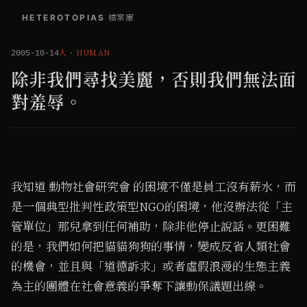
HETEROTOPIAS
/
檔案庫
人
・
HUMAN
2005-10-14
除非我們尋找美麗，否則我們無法面
對羞辱。
我知道 動物社會研究會 的困境不僅是員工沒有薪水，而
是一個典型批判性政策型NGO的困境，他沒辦法從「主
管單位」那兒拿到任何補助，除非他停止說話。更困難
的是，我們如何把貓貓狗狗的事情，變成反省人類社會
的機會，並且與「道德訴求」或者虛假浪漫的生態主義
為主的團體在社會意義的爭奪下讓動保議題出線。