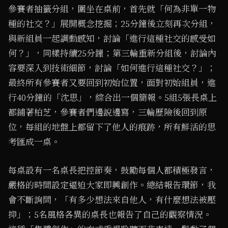
參賽者抽籤分組，圍坐在桌前，首先就「何為非單一物
種的社交？」展開概念挖掘；25分鐘後立刻再次分組，
與新組員一起調動感知，討論「進行這種社交的感受如
何？」，同樣持續25分鐘；第三輪重新分組後，討論內
容要深入到技術細節，討論「如何進行這種社交？」；
最終所有參賽者又要回到初始位置，面對初始組員，進
行40分鐘的「沈思」，綜合出一個簡報。5組5張長桌上
都鋪著柏芝，參賽者們邊說邊寫，三輪歷險後回到原
位，每組的地盤上都留下了他人的痕跡，所有鮮活的思
考匯成一桌。
每桌設有一名桌長把控節奏，鼓勵每個人都積極發言，
嚴格的時間設定逼迫大家即興創作。總結報告環節，我
會不斷詢問，「有多少想法來自他人，有什麼想法被壓
抑」；5名風格各異的桌長也報告了自己的觀察情況。