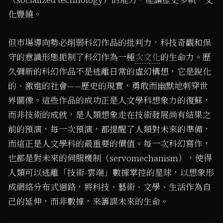
（socialized technology）的能力，能讓歷史多軌，文
化豐饒。
但市場導向勢必削弱科幻作品的批判力，科技奇觀和保
守的意識形態扼制了科幻作為一種
次文化
的生命力。歷
久彌新的科幻作品不是逃離日常的虛幻構想，它是銳化
的、激進的社會——歷史的現實，勇敢而幽默地刺穿世
界圖像。這些作品的成功正是人文學科想象力的復蘇，
而非技術的成就，是人類想象走在技術發展尚有結果之
前的預演，每一次預演，都提醒了人類對未來的準備，
而這正是人文學科的最重要的價值。每一次科幻寫作，
也都是對未來的伺服機制（servomechanism），使得
人類可以逃離「技術-雲端」數據掌控的星球，以想象形
成網絡分布式迴路，將科技、藝術、文學、生活作為自
己的延伸，而非數據，來籌謀未來的生命。
1
/ 3