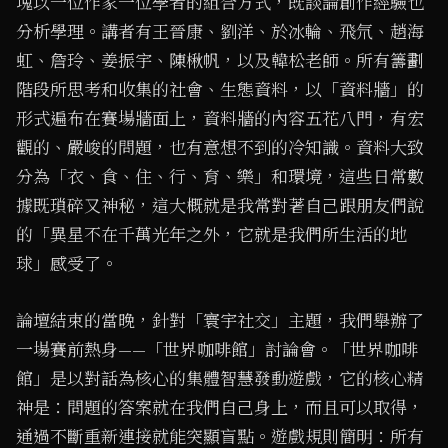
塊以一位作家一位學者的組合方式，既談論創作經驗也
分析學理。講者有王晉康、劉洋、於冰輪、飛氘、趙海
虹、詹玲、姜振宇、陳楸帆，以及韓松老師。所有籌劃
階段所思考和收集的社會、生態資料，以「資料牆」的
形式遍布在賽場牆面上，資料牆的內容五花八門，有宏
觀的、嚴峻的問題，也有意想不到的冷知識。資料大致
分為「衣、食、住、行、育、樂」和環境，這些日常數
據既瑣碎又神秘，這大概就是我常對著自己跟朋友們說
的「異星不在千萬光年之外，它就是我們所生活的地
球」感受了。
論壇結束的當晚，針對「寰宇社交」主題，我們舉辦了
一場賽前熱身——「世界咖啡館」討論會。「世界咖啡
館」是以對話為核心的集體智慧發動遊戲，它的核心精
神是：問題的答案就在我們自己身上，而且可以取得，
通過不斷重新連接就能突顯盲點。遊戲規則簡明：所有