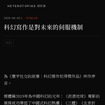
HETEROTOPIAS
/
檔案庫
人
・
HUMAN
2020-08-02
科幻寫作是對未來的伺服機制
科幻
為《寰宇社交的故事：科幻寫作松得獎作品》所作序
言。
媒體稱2019年為中國科幻的元年：《流浪地球》電影的
票房成功帶起了中國式科幻熱潮；《三體》《北京折