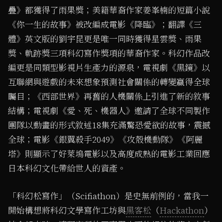
疊》都獲得了雨果獎；美籍華裔作家姜峯楠的短篇小說
《你一生的故事》被改編成電影《降臨》；翻譯《三
體》英文版的劉宇昆更是唯一同時獲得星雲獎、雨果
獎、軌跡獎三項科幻寫作獎項的華裔作家。科幻作品改
編更是同類型影視片生產力的源泉，電視劇《黑鏡》以
互聯網與遊戲的未來想象預測社會關係的轉變贏得全球
矚目；《西部世界》再舊的人機關係上引進了新的敘事
結構；電視劇《愛、死、機器人》邀請了全球不同製作
團隊以動畫的形式敘述18集充滿驚恐愛欲的故事，震撼
全球；電影《銀翼殺手2049》《攻殼機動隊》《阿麗
塔》則顯示了好萊塢電影以及高度成熟的電影工業回應
日本科幻文化帶給世人的資產。
「科幻松寫作」（Scifiathon）是史無前例的，當我一
開始構想將科幻文學寫作工坊與
黑客松
（
Hackathon
）