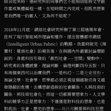
結合起來時，連研究所的同事們也不能相信能將文字創
作當成集體編程一樣，在短時間之內完成。但既然想象
是我們唯一的敵人，又為何不能呢？
2018年11月底，網絡社會研究所辦了第三屆過幾年會，
批判了現行智能城市理論和運作，提出智慧都市網絡
（Intelligent Urban Fabric）的戰略。我當時做完《淘
寶村：電商社會》的報告後，在與國內外嘉賓討論環節
說到，身處科技引發的「劇烈社會——空間」變動中，
研究者的身體感覺、理論判斷、倫理判斷四分五裂，只
有兩個東西可以治療我們，一是科幻、二是
社會運動
。
無論文學、社會學、哲學都必須正視這個越發切身又越
發隱蔽的危機，去構想創造新的社會關係，人與技術的
關係，將技術社會化，而這一切都需要想象力。人文學
科的競爭力正是想象力：不僅僅是對科技的想象，也是
對政治、社會、歷史的想象——
烏托邦
願景與科技狂想