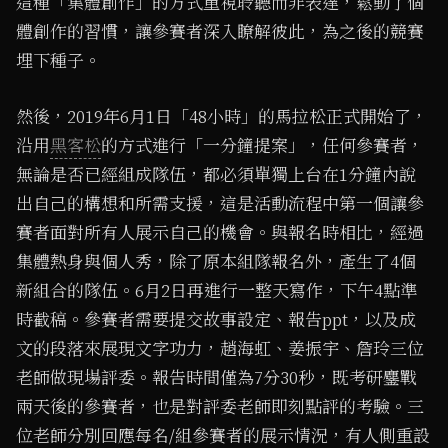
這種「集體創作」的方式重視聆聽而非表達，鬆動了個
體創作的習慣，讓參賽者深入瞭解彼此，為之後的競賽
埋下種子。
然後，2019年6月1日「48小時」的馬拉松正式開始了，
沿用
黑客松
的方式進行「一分鐘提案」，任何參賽者，
無論是否已經組成隊伍，都必須單獨上台在1分鐘內說
出自己的構想和所需支援，這是活動流程中第一個讓參
賽者面對所有人展示自己的機會。與報名時相比，經過
集體熱身與個人秀，除了原本組隊報名外，產生了4個
新組合的隊伍。6月2日再進行一整天寫作，下午4點準
時截稿。參賽者需要提交故事設定、報告ppt，以及成
文的段落來展現文字功力，趙海虹、姜振宇、詹玲三位
老師做現場評委。報告時間僅為7分30秒，既考研鏖戰
兩天後的參賽者，也是對評委老師即刻點評的考驗。三
位老師分別回應每名/組參賽者的展示情況，有人側重設