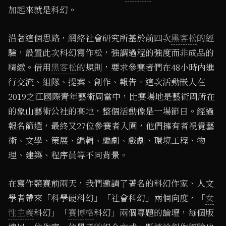
加起來就是科幻。
沿著這個思路，網絡社會研究所基於前四次
黑客松
的經
驗，設置此次科幻寫作松，強調過程的強度而非成品的
精緻。借用
黑客松
的規則，要求參賽者們在48小時內進
行交流、組隊、提案、創作、報告。這次活動嵌入在
2019之江國際青年藝術周當中，比賽場地是藝術周所在
的象山藝術公社的高地，整個活動像是一場節日。經過
報名篩選，最終又27位參賽者入圍，他們擁有者視覺藝
術、文學、策展、編輯、編劇、戲劇、環境工程、物
理、建築、程序員等不同背景。
在寫作競賽前兩天，我們邀請了著名的科幻作家、人文
學者帶來「科學硬科幻」「社會科幻」兩個向度，「
女
性主義
科幻」「
賽博格
科幻」兩個專題的論壇，每個版