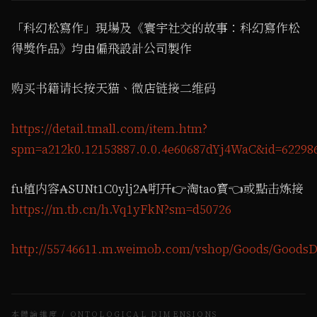
「科幻松寫作」現場及《寰宇社交的故事：科幻寫作松
得獎作品》均由偏飛設計公司製作
购买书籍请长按天猫、微店链接二维码
https://detail.tmall.com/item.htm?
spm=a212k0.12153887.0.0.4e60687dYj4WaC&id=62298
fu植内容₳SUNt1C0ylj2₳咑幵👉淘tao寳👈或點击炼接​
https://m.tb.cn/h.Vq1yFkN?sm=d50726
http://55746611.m.weimob.com/vshop/Goods/GoodsDe
本體論維度 / ONTOLOGICAL DIMENSIONS