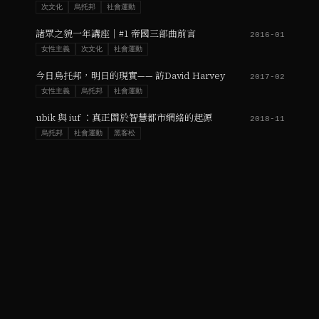
次文化
烏托邦
社會運動
諸眾之貌一年講座｜#1 帝國三部曲前言
2016-01
女性主義
次文化
社會運動
今日烏托邦，明日的現實—— 訪David Harvey
2017-02
女性主義
烏托邦
社會運動
ubik 與 iuf ：真正關於智慧都市網絡的起源
2018-11
烏托邦
社會運動
黑客松