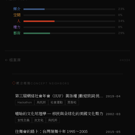
媒介
23
%
空間
0
%
人
34
%
權力
0
%
藝術
29
%
← 檔案庫
#
4334
◇
概念鄰居
CONCEPT NEIGHBORS
第三屆網絡社會年會（IUF）黃孫權 |歡迎致詞:挑戰技術烏托邦的政治對話框架
2019-04
Hackathon
烏托邦
社會運動
黑客松
嘻哈的文化地理學 ─ 移民與全球化的美國文化勢力
2002-03
女性主義
次文化
烏托邦
往舞會的路上：台灣瑞舞十年 1995～2005
2015-05