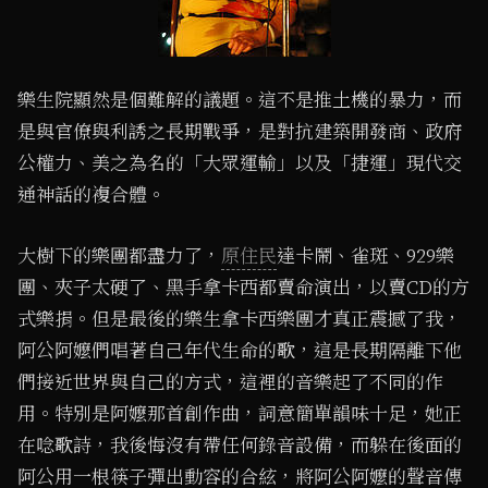
樂生院顯然是個難解的議題。這不是推土機的暴力，而
是與官僚與利誘之長期戰爭，是對抗建築開發商、政府
公權力、美之為名的「大眾運輸」以及「捷運」現代交
通神話的複合體。
大樹下的樂團都盡力了，
原住民
達卡鬧、雀斑、929樂
團、夾子太硬了、黑手拿卡西都賣命演出，以賣CD的方
式樂捐。但是最後的樂生拿卡西樂團才真正震撼了我，
阿公阿嬤們唱著自己年代生命的歌，這是長期隔離下他
們接近世界與自己的方式，這裡的音樂起了不同的作
用。特別是阿嬤那首創作曲，詞意簡單韻味十足，她正
在唸歌詩，我後悔沒有帶任何錄音設備，而躲在後面的
阿公用一根筷子彈出動容的合絃，將阿公阿嬤的聲音傳