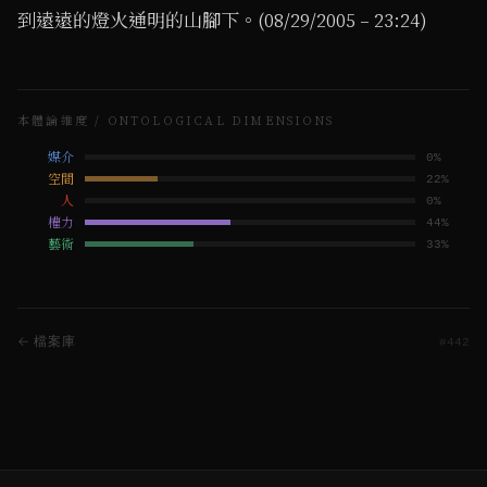
到遠遠的燈火通明的山腳下。(08/29/2005 – 23:24)
本體論維度 / ONTOLOGICAL DIMENSIONS
媒介
0
%
空間
22
%
人
0
%
權力
44
%
藝術
33
%
← 檔案庫
#
442