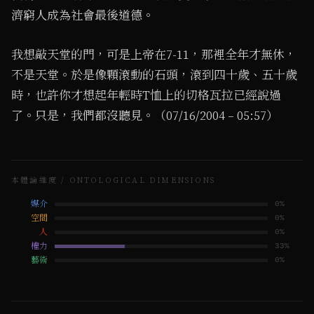
濟窮人成為社會最後道德。
我想敲天堂的門，可是上帝在7-11，那裡全年才無休，
不是天堂。於是像顆滾動的石頭，滾到四十歲、五十歲
時，也許你才想起年輕時T恤上的切格瓦拉已經說過
了。只是，我們都沒聽見。（07/16/2004 – 05:57）
本體論維度 / ONTOLOGICAL DIMENSIONS
媒介
0
%
空間
0
%
人
0
%
權力
33
%
藝術
0
%