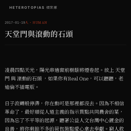
HETEROTOPIAS
/
檔案庫
人
・
HUMAN
2017-01-19
天堂門與滾動的石頭
凌晨四點天光，陽光串過窗前樹蔭將煙卷起。放上 天堂
門 與 滾動的石頭 ，如果你有Real One，可以聽聽，老
迪倫不插電版。
日子流轉般停滯，你在動可是那裡都沒去。因為不相信
革命了，最好順從人道主義的指示買點共同農舍的菜，
因為忘了不平等的起源，聽著公益人文台灣中心鍍金的
良善，將你剩餘不多的荷包裝點愛心拿去奉獻。窮人救