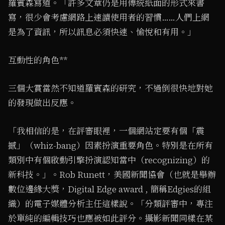
羅賓森寫道。「許多文章仍是用傳統紙面的形式來書
寫，很少會考慮網路上速讀使用者的習慣……人們上網
是為了資訊，所以訊息必須快速、愉悅和有用。」
互動性的角色**
三個大賞當然不知道羅賓森的研究，不過倒很快地對她
的發現做出反應。
「我相信的是，在評審眼裡，一個網站定要有個「震
撼」（whiz-bang）因素扮演重要角色。特別是在所有
類別中有個啟動引擎扮演認知當中（recognizing）的
新科技。」。Rob Runett，美國新聞協會（也就是舉辦
數位邊緣大獎，Digital Edge award , 簡稱Edgies的組
織）的電子媒體分析主任這樣說。「分類評審中，專注
於單純的編輯技巧也應被如此評分。攝影新聞同樣在某