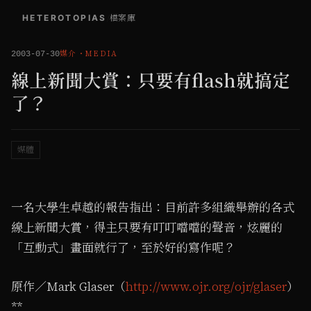
HETEROTOPIAS
/
檔案庫
媒介
・
MEDIA
2003-07-30
線上新聞大賞：只要有flash就搞定
了？
媒體
一名大學生卓越的報告指出：目前許多組織舉辦的各式
線上新聞大賞，得主只要有叮叮噹噹的聲音，炫麗的
「互動式」畫面就行了，至於好的寫作呢？
原作／Mark Glaser（​
http://www.ojr.org/ojr/glaser
）
**