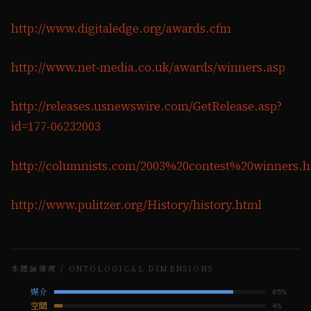
http://www.digitaledge.org/awards.cfm
http://www.net-media.co.uk/awards/winners.asp
http://releases.usnewswire.com/GetRelease.asp?
id=177-06232003
http://columnists.com/2003%20contest%20winners.
http://www.pulitzer.org/History/history.html
本體論維度 / ONTOLOGICAL DIMENSIONS
媒介
85
%
空間
4
%