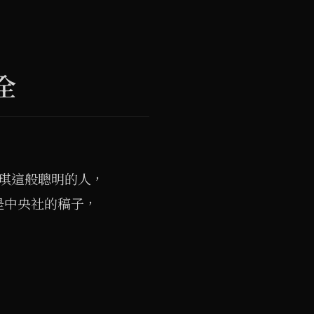
全
殷琪這般聰明的人，
是中央社的稿子，