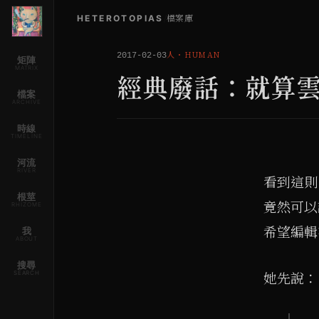
HETEROTOPIAS
/
檔案庫
人
・
HUMAN
2017-02-03
矩陣
MATRIX
經典廢話：就算
檔案
ARCHIVE
時線
TIMELINE
河流
RIVER
看到這則
根莖
竟然可以
RHIZOME
希望編輯
我
ABOUT
搜尋
SEARCH
她先說：