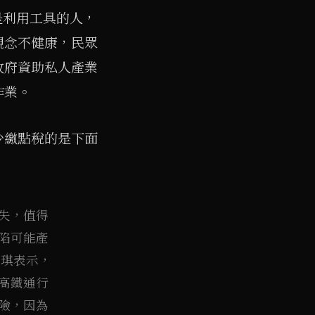
是利用工具的人，
觀念不健康，民眾
政府資助私人產業
作業。
少繳點稅的是下面
失，值得
陷可能產
殷琪表示，
高鐵通行
險，因為