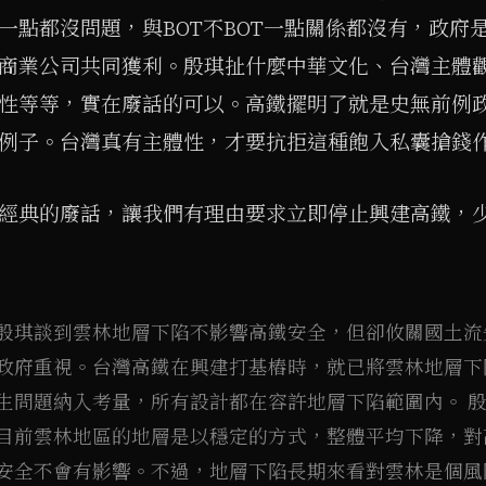
一點都沒問題，與BOT不BOT一點關係都沒有，政府
商業公司共同獲利。殷琪扯什麼中華文化、台灣主體
性等等，實在廢話的可以。高鐵擺明了就是史無前例
例子。台灣真有主體性，才要抗拒這種飽入私囊搶錢
經典的廢話，讓我們有理由要求立即停止興建高鐵，
殷琪談到雲林地層下陷不影響高鐵安全，但卻攸關國土流
政府重視。台灣高鐵在興建打基樁時，就已將雲林地層下
生問題納入考量，所有設計都在容許地層下陷範圍內。 
目前雲林地區的地層是以穩定的方式，整體平均下降，對
安全不會有影響。不過，地層下陷長期來看對雲林是個風