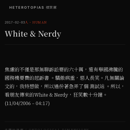
HETEROTOPIAS
/
檔案庫
人
・
HUMAN
2017-02-03
White & Nerdy
焦慮的不僅是那無聊訴訟要的六十萬，還有舉國沸騰的
國務機要費的起訴書 。驕傲病重，惡人長笑。凡無關論
文的，我特想做，所以過份著急弄了個 測試站 。所以，
看朋友傳來的White & Nerdy，狂笑數十分鐘。
(11/04/2006 – 04:17)