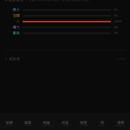
本體論維度 / ONTOLOGICAL DIMENSIONS
媒介
0
%
空間
0
%
人
100
%
權力
0
%
藝術
0
%
← 檔案庫
#
799
矩陣
檔案
時線
河流
根莖
我
搜尋
MATRIX
ARCHIVE
TIMELINE
RIVER
RHIZOME
ABOUT
SEARCH