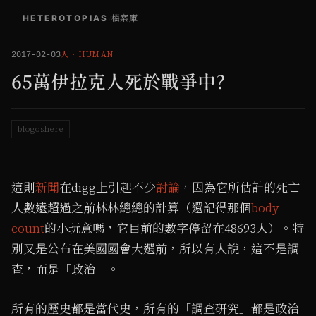
HETEROTOPIAS
/
檔案庫
人
・
HUMAN
2017-02-03
65萬伊拉克人死於戰爭中?
blogoshere
這則
新聞
在digg上引起不少
討論
，因為它所估計的死亡
人數遠超過之前林林總總的計算（還記得那個
body
count
的小玩意嗎，它目前的數字停留在48693人）。特
別又是公布在美國國會大選前，所以有人說，這不是調
查，而是「政治」。
所有的歷史都是當代史，所有的「調查研究」都是政治