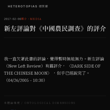
HETEROTOPIAS
/
檔案庫
媒介
・
MEDIA
2017-02-06
新左評論對《中國農民調查》的評介
我一直欠著此書的評論，覺得暫時無能無力。新左評論
（New Left Review）有篇評介， 〈DARK SIDE OF
THE CHINESE MOON〉 ，似乎已經說完了。
（04/26/2005 – 10:30）
本體論維度 / ONTOLOGICAL DIMENSIONS