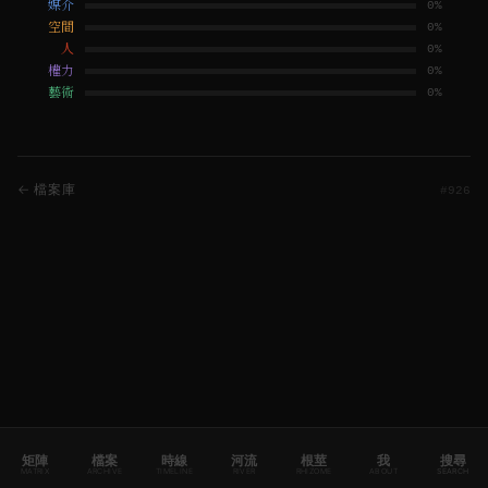
媒介
0
%
空間
0
%
人
0
%
權力
0
%
藝術
0
%
← 檔案庫
#
926
矩陣
檔案
時線
河流
根莖
我
搜尋
MATRIX
ARCHIVE
TIMELINE
RIVER
RHIZOME
ABOUT
SEARCH