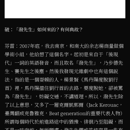
破：「潑先生」如何來的？有何典故？
芬雷：2007年底，我去南京，和南大的余志楊商量做個
學術小組，他給想了這個名字。起初是來自于「後現
代」一詞的英語發音，而且取名「潑先生」，乃步德先
生、賽先生之後塵。然後我發現元雜劇中也有這個說
法，指的是一個耍賴的人。楊景賢《馬丹陽度脫劉行
首》裡，馬丹陽擋住劉行首的去路，要度脫她，卻被罵
為「潑先生」，妨礙交通，不講道理。所以，潑先生除
了以上意思，又多了一層克爾凱郭爾（Jack Kerouac，
臺灣翻成克魯雅克，Beat generation的重要代表人物）
所謂每個時代於前進路途中的猶豫、徘徊乃至阻礙，而