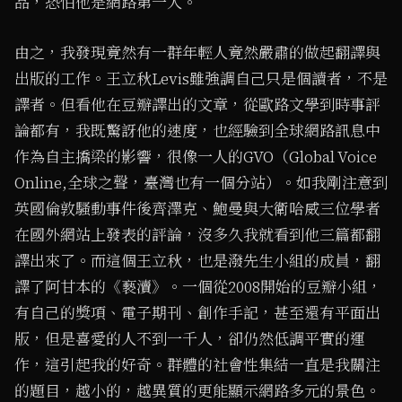
品，恐怕他是網路第一人。
由之，我發現竟然有一群年輕人竟然嚴肅的做起翻譯與
出版的工作。王立秋Levis雖強調自己只是個讀者，不是
譯者。但看他在豆瓣譯出的文章，從歐路文學到時事評
論都有，我既驚訝他的速度，也經驗到全球網路訊息中
作為自主撟梁的影響，很像一人的GVO（Global Voice
Online,全球之聲，臺灣也有一個分站）。如我剛注意到
英國倫敦騷動事件後齊澤克、鮑曼與大衛哈威三位學者
在國外網站上發表的評論，沒多久我就看到他三篇都翻
譯出來了。而這個王立秋，也是潑先生小組的成員，翻
譯了阿甘本的《褻瀆》。一個從2008開始的豆瓣小組，
有自己的獎項、電子期刊、創作手記，甚至還有平面出
版，但是喜愛的人不到一千人，卻仍然低調平實的運
作，這引起我的好奇。群體的社會性集結一直是我關注
的題目，越小的，越異質的更能顯示網路多元的景色。