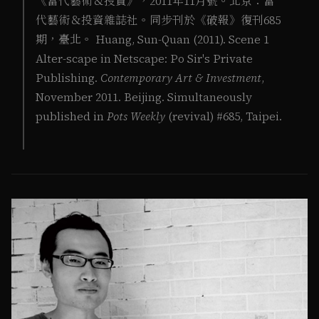
《當代藝術＆投資》，2011年11月號。北京：當
代藝術＆投資雜誌社。同步刊於《破報》復刊685
期，臺北。 Huang, Sun-Quan (2011). Scene 1
Alter-scape in Netscape: Po Sir's Private
Publishing.
Contemporary Art & Investment
,
November 2011. Beijing. Simultaneously
published in
Pots Weekly
(revival) #685, Taipei.