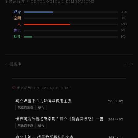
本體論維度 / ONTOLOGICAL DIMENSIONS
媒介
31
%
空間
0
%
人
49
%
權力
0
%
藝術
9
%
← 檔案庫
#
973
◇
概念鄰居
CONCEPT NEIGHBORS
獨立媒體中心的熱情與實用主義
2003-09
無政府主義
破報
世界可能改變搖滾樂嗎？評介《聲音與憤怒》一書
2004-05
無政府主義
破報
台北十年 ─ 找尋敉平叛亂的文本
2004-11