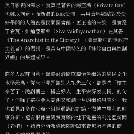
美日影視的需求，就算是著名的海盜灣（Private Bay）
也難以向背。而新浪的iask愛問‧共用資料網站對於愛
好學問的人簡直是民間圖書館，更正確的來說，是實踐
了希瓦．維迪亞那桑（Siva Vaidhyanathan）在其書
《The Anarchist in the Library》（圖書館中的
無政府
主義
者）的倡議，是具有中國特色的「抹除自由與控制
界線」的集體成果。
許多人或許同意，網路討論區就屬情色網站的線民文化
水準最高，從來不見咒詛別人祖先三代，都是些「樓主
辛苦了，跪謝樓主，樓主好人一生平安深表支援」的句
子。但除了這些令人高潮又和諧一片的網路風景外，我
也看見許多在豆瓣小組裡嚴謹的討論，微博中犀利的時
事分析，還有很像臺灣賣膏藥的地下電臺的利比亞新聞
（老榕），透過分析報導國際新聞來賣無所不包的商