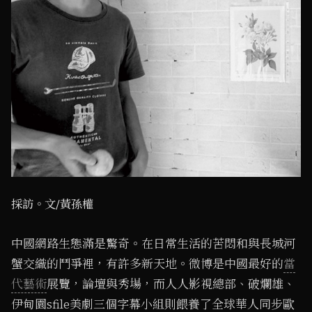
採訪。文/黃孫權
中國網路生態滿是驚奇。在日常生活的苦悶和與長城河
蟹交織的鬥爭裡，有許多新天地。微博是中國最好的
當
代藝術
展覽，論壇與秀場，而人人影視總部、破爛雄、
伊甸園sfile美劇三個字幕小組則餵養了全球華人同步歐