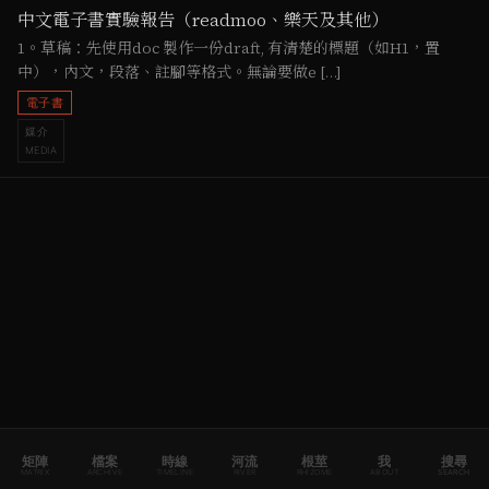
中文電子書實驗報告（readmoo、樂天及其他）
1。草稿：先使用doc 製作一份draft, 有清楚的標題（如H1，置
中），內文，段落、註腳等格式。無論要做e […]
電子書
媒介
MEDIA
矩陣
檔案
時線
河流
根莖
我
搜尋
MATRIX
ARCHIVE
TIMELINE
RIVER
RHIZOME
ABOUT
SEARCH