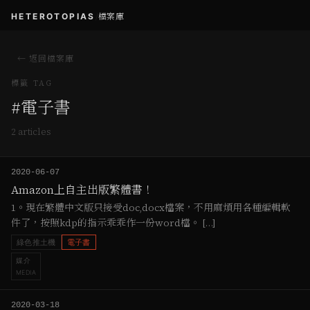
HETEROTOPIAS
/
檔案庫
← 返回檔案庫
標籤 TAG
#
電子書
2
article
s
2020-06-07
Amazon上自主出版繁體書！
1。現在繁體中文版只接受doc,docx檔案，不用麻煩用各種編輯軟
件了，按照kdp的指示乖乖作一份word檔。 […]
綠色推土機
電子書
媒介
MEDIA
2020-03-18