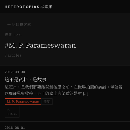
HETEROTOPIAS
/
檔案庫
← 返回檔案庫
標籤 TAG
#
M. P. Parameswaran
3
article
s
2017-09-30
這不是資料，是故事
這短片，是我們將要離開新德里之前，在機場拍攝的訪談。伴隨著
兩周疲累與收穫，身上的塵土與笨重的器材 […]
M. P. Parameswaran
印度
人
HUMAN
2016-06-01