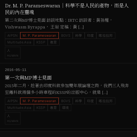
Dr. M. P. Parameswaran｜科學不是人民的產物，而是人
民的內在靈魂
第二次與MP博士見面 訪談地點：IRTC 訪談者：黃孫權，
Vishwasm Byrappa， 王岩 定稿：黃 […]
AIPSN
M. P. Parameswaran
BGVS
科學
印度
喀拉拉邦
Multitude.Asia
KSSP
教育
人
HUMAN
2016-05-11
第一次與MP博士見面
2015年二月，趁著去印度科欽參加雙年展論壇之際，我們三人飛奔
至離科欽兩個多小時車程的KSSP的出版中心，就是 […]
AIPSN
M. P. Parameswaran
BGVS
科學
印度
喀拉拉邦
Multitude.Asia
KSSP
教育
環境
人
HUMAN