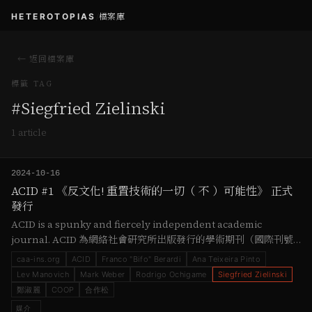
HETEROTOPIAS
/
檔案庫
← 返回檔案庫
標籤 TAG
#
Siegfried Zielinski
1
article
2024-10-16
ACID #1 《反⽂化! 重置技術的一切（ 不 ）可能性》 正式
發行
ACID is a spunky and fiercely independent academic
journal. ACID 為網絡社會研究所出版發行的學術期刊（國際刊號
ISSN 2960-0944 ），為華文出版界第一本關注技術哲學、網絡社
caa-ins.org
ACID
Franco "Bifo" Berardi
Ana Teixeira Pinto
會、媒介文化研究的刊物。若持有INS發行在OP鏈上的COOP 六枚
Lev Manovich
Mark Weber
Rodrigo Ochigame
Siegfried Zielinski
以上，將可以瀏覽下載各期簡繁體版PDF以及EPUB格式。 正式發刊
鄭淑麗
COOP
合作松
的第一期（2024.…
媒介