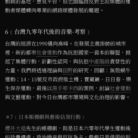
動員的基地，意見平台，但也面臨由反對主流媒體的運
動者媒體轉向專業的網路媒體發展的難題。
6﹝台灣九零年代後的音樂-考察﹞
台灣的經濟在1990邁向高峰。在發展主義掛帥的城市
裡，新的都市
社會運動
作為抗拒國家─資本的聯盟，掀
起了集體行動，計劃性認同，與抗拒
中產階級
貪婪性的
力量。我們將透過理論與
田野
的研究，回顧：無殼蝸牛
運動；14、15號反市政府推土機；寶藏巖、日日春、樂
生保存運動，最後以
黑手那卡西
的案例，討論
社會運動
與文藝運動，對今日台灣都市環境與文化治理的影響。
# 7﹝日本帳棚劇與藝術佔領行動﹞
櫻井大造
先生的帳棚劇，則是日本六零年代學生運動後
的珍貴遺產，政治噪音與反抗為主，戲劇只是借用的形