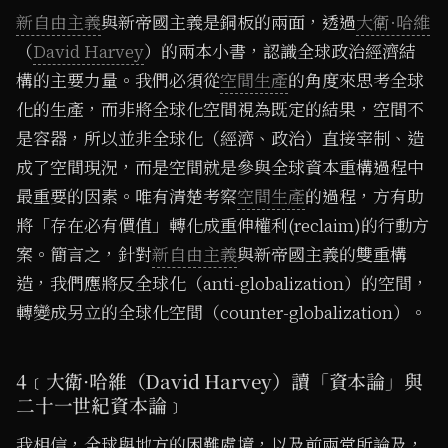
新自由主義
與新帝國主義是銅板的兩面，透過
大衛·哈維
（
David Harvey
）的兩本小書，認識全球政治經濟結
構的主要力量。我們必須從
空間生產
的角度來思考全球
化的生產，而非將全球化空間視為既定的結果，空間不
是容器，所以並非全球化（經濟、政治）直接宰制、造
成了空間現況，而是空間就是參與全球資本重構過程中
最重要的因素。唯有清楚考察
空間生產
的過程，方有助
將「存在必有價值」轉化成重伸權利(reclaim)的行動方
案。簡言之，針對
新自由主義
與新帝國主義的雙重構
造，我們應將反全球化（anti-globalization）的空間，
轉變成另立的全球化空間（counter-globalization）。
4﹝大衛·哈維（David Harvey）讀「資本論」與
二十一世紀資本論﹞
我相信，全球與地方的困難處境，以及前兩堂所論及，