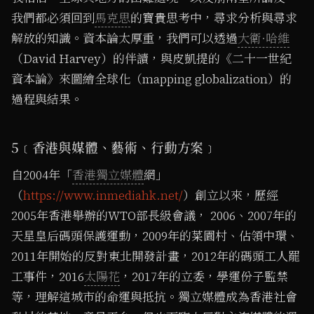
我們都必須回到
馬克思
的寶貴思考中，尋求分析與尋求
解放的知識。資本論太厚重，我們可以透過
大衛·哈維
（David Harvey）的伴讀，與皮凱提的《二十一世紀
資本論》來圖繪全球化（mapping globalization）的
過程與結果。
5﹝香港與媒體、藝術、行動方案﹞
自2004年「
香港獨立媒體
網」
（
https://www.inmediahk.net/
）創立以來，歷經
2005年香港舉辦的WTO部長級會議， 2006、2007年的
天星皇后碼頭保護運動，2009年的菜園村、佔領中環、
2011年開始的反對東北開發計畫，2012年的碼頭工人罷
工事件，2016
太陽花
，2017年的立委，學運份子監禁
等，理解這城市的命運與抵抗。獨立媒體成為香港社會