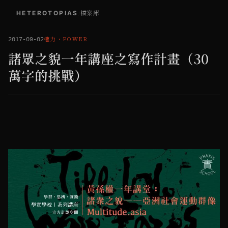
HETEROTOPIAS
/
檔案庫
權力
・
POWER
2017-09-02
諸眾之貌一年講座之寫作計畫（30
萬字的挑戰）