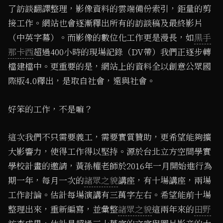
了訪談翻譯整理，影像資料的雲端備份索引，鉅量的剪
接工作。網站也會逐漸釋出所有的訪談稿及最終影片
（中英字幕）。而影像的數位化工作更是漫長，如
黑手
那卡西
超過400小時的現場記錄（DV帶）我們正逐步轉
檔建檔中。更重要的是，網站上的資料全以創意公眾國
際版4.0釋出，是取自社會，還與社會。
好笨的工作，不是嘛？
這次我們不只需要義工，需要實質贊助，更希望能夠擴
大影響力，使得工作得以堅持。源於台北立方空間學實
學校計畫的邀請，黃孫權老師於2016年一月開始進行為
期一年，每月一次的
諸眾之貌
講座，有十場講座，兩場
工作討論。估計每場演講有三萬字左右。希望能前十場
整理出來，重新編寫，並彙整
諸眾之貌
這兩年來的
田野