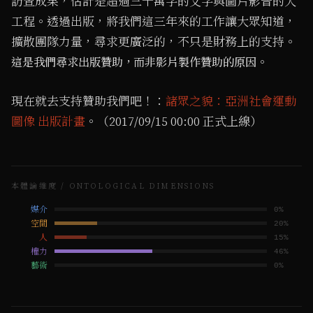
訪查成果，估計是超過三十萬字的文字與圖片影音的大
工程。透過出版，將我們這三年來的工作讓大眾知道，
擴散團隊力量，尋求更廣泛的，不只是財務上的支持。
。
這是我們尋求出版贊助，而非影片製作贊助的原因
現在就去支持贊助我們吧！：
諸眾之貌：亞洲社會運動
圖像 出版計畫
。（2017/09/15 00:00 正式上線）
本體論維度 / ONTOLOGICAL DIMENSIONS
媒介
0
%
空間
20
%
人
15
%
權力
46
%
藝術
0
%