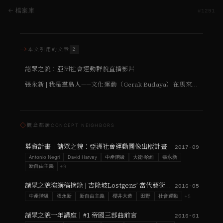
← 檔案庫
#
1291
→
本文引用的文章
2
諸眾之貌：亞洲社會運動群貌直播影片
張永新 | 我是羣島人——文化運動（Gerak Budaya）在馬來西亞
◇
概念鄰居
CONCEPT NEIGHBORS
募資計畫｜諸眾之貌：亞洲社會運動圖像出版計畫
2017-09
Antonio Negri
David Harvey
中產階級
大衛·哈維
張永新
新自由主義
+
9
諸眾之貌演講稿摘錄 | 吉隆坡Lostgens’ 當代藝術空間
2016-05
中產階級
張永新
新自由主義
櫻井大造
田野
社會運動
+
5
諸眾之貌一年講座｜#1 帝國三部曲前言
2016-01