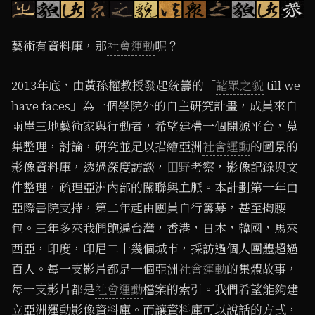
藝術有資料庫，那
社會運動
呢？
2013年底，由黃孫權教授發起統籌的「
諸眾之貌
till we
have faces」為一個學院外的自主研究計畫，成員來自
兩岸三地藝術家與行動者，希望建構一個開源平台，蒐
集整理，討論，研究並足以描繪亞洲
社會運動
的圖景的
影像資料庫，透過深度訪談，
田野
考察，影像記錄與文
件整理，疏理亞洲內部的關聯與血脈。本計劃第一年由
亞際書院支持，第二年起由團員自行籌募，甚至掏腰
包。三年多來我們跑遍台灣，香港，日本，韓國，馬來
西亞，印度，印尼二十幾個城市，採訪過個人團體超過
百人。每一支影片都是一個亞洲
社會運動
的集體故事，
每一支影片都是
社會運動
檔案的索引。我們希望能夠建
立亞洲運動影像資料庫。而讓資料庫可以說話的方式，