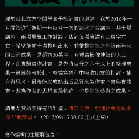
源於台北立方空間學實學校計畫的邀請，我於2016年一
月開始進行為期一年每月一次的
諸眾之貌
講座，共十場
講座，兩場展覽工作討論。估計每場演講有三萬字左
右，希望能前十場整理出來，並彙整
諸眾之貌
這兩年來
的
田野
成果，是超過30萬字，有豐富影像連結的大工
程。此實驗寫作計畫，是先將百分之六十以上的整理成
果一篇篇發表於此，整編寫過程中吸收朋友的批評，補
充與思考，最後能以成熟出版品質來製作電子書與實體
書。既為作者的思想實踐軌跡，也是
諸眾
參與之成果。
請朋友贊助支持這個計畫：
諸眾之貌：亞洲社會運動圖
像 出版計畫
。（2017/09/15 00:00 正式上線）
寫作編輯的主題將包含：