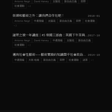
Antonio Negri
David Harvey
太陽花
新自由主義
田野
社會運動
+
4
街頭和藝術之外：讓我們合作社吧！
2018-01
Antonio Negri
中產階級
太陽花
新自由主義
田野
社會運動
+
3
諸眾之貌一年講座｜#5 帝國三部曲：英國下午茶與印度農場
2017-10
Antonio Negri
David Harvey
中產階級
太陽花
新自由主義
社會運動
+
2
邁向社會性藝術——藝術實踐的知識關乎社會政治過程的知識
2014-10
中產階級
大衛·哈維
新自由主義
田野
社會運動
諸眾
+
1