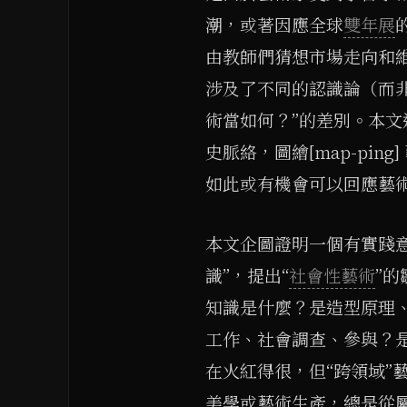
潮，或著因應全球
雙年展
由教師們猜想市場走向和
涉及了不同的認識論（而非
術當如何？”的差別。本
史脈絡，圖繪[map-pi
如此或有機會可以回應藝
本文企圖證明一個有實踐
識”，提出“
社會性藝術
”
知識是什麼？是造型原理
工作、社會調查、參與？
在火紅得很，但“跨領域”
美學或藝術生產，總是從