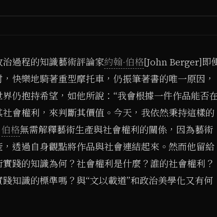
1
/ 27
政治過程的知識藝術評論家
約翰·伯格
[John Berger]即
村，快樂地騎著重型摩托車，仍振筆著書的唯一原因，
世界仍抱持希望，如他所說：“我會根據一件作品能否
其社會權利，來判斷其價值。今天，我依然秉持這樣的
，
伯格
無需解釋藝術生產與社會權利的關係，因為藝術
產，透過自身觀點將作品與社會連結起來。然而他留給
術實踐的知識為何？社會權利是什麼？誰的社會權利？
踐知識的標準嗎？與“文以載道”和政治美學化又有何