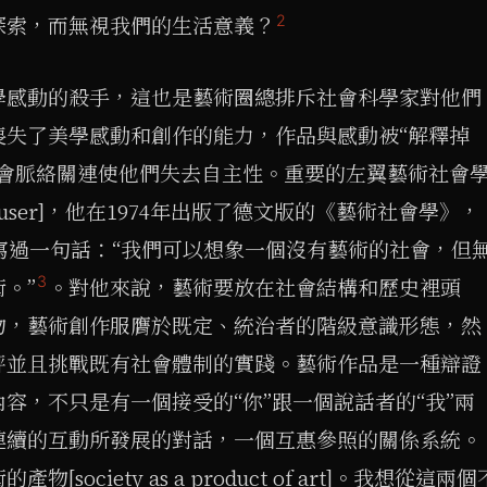
2
探索，而無視我們的生活意義？
學感動的殺手，這也是藝術圈總排斥社會科學家對他們
喪失了美學感動和創作的能力，作品與感動被“解釋掉
社會脈絡關連使他們失去自主性。重要的左翼藝術社會
 Hauser]，他在1974年出版了德文版的《藝術社會學》，
曾寫過一句話：“我們可以想象一個沒有藝術的社會，但
3
。”
。對他來說，藝術要放在社會結構和歷史裡頭
物，藝術創作服膺於既定、統治者的階級意識形態，然
評並且挑戰既有社會體制的實踐。藝術作品是一種辯證
容，不只是有一個接受的“你”跟一個說話者的“我”兩
連續的互動所發展的對話，一個互惠參照的關係系統。
society as a product of art]。我想從這兩個