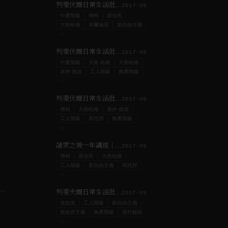
列斐伏爾日常生活批判｜#3 從城市到都市社會
2017-09
中產階級
傅柯
原住民
大衛哈維
布爾迪厄
新自由主義
+
7
列斐伏爾日常生活批判｜#4 日常生活批判
2017-09
中產階級
大衛·哈維
大衛哈維
居伊·德波
工人階級
無產階級
+
7
列斐伏爾日常生活批判課程｜＃2 接近城市的權利
2017-09
傅柯
大衛哈維
居伊·德波
工人階級
烏托邦
無產階級
+
5
諸眾之貌一年講座｜#3 帝國三部曲（二）從帝國主義到帝國
2017-09
傅柯
原住民
大衛哈維
工人階級
新自由主義
烏托邦
+
5
列斐夫爾日常生活批判｜#5 馬克思主義作為日常生活的批判知識
2017-09
克拉克
工人階級
新自由主義
無政府主義
無產階級
當代藝術
+
5