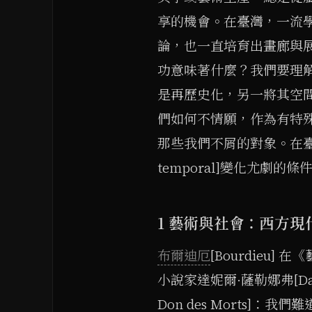
享的機會。在臺灣，一流
論，也一直培育出畫廊與
功意味著什麼？我們要理
是再歷史化，另一將其空
們如何不情願，作為有特
那些我們不屑的對象。在臺灣
temporal]變化尤劇的條
1 藝術與社會：西方
布爾迪厄
[Bourdieu] 
小說家達妮爾·薩勒娜弗[Dani
Don des Morts