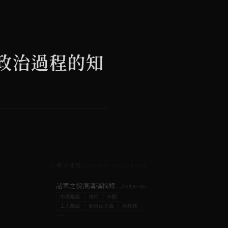
政治過程的知
◇
概念鄰居
CONCEPT NEIGHBORS
諸眾之貌演講稿摘錄 | 吉隆坡Lostgens’ 當代藝術空間
2016-05
中產階級
傅柯
外配
工人階級
新自由主義
烏托邦
+
9