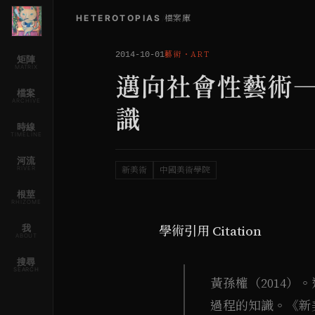
HETEROTOPIAS
/
檔案庫
藝術
・
ART
2014-10-01
矩陣
MATRIX
邁向社會性藝術
檔案
ARCHIVE
識
時線
TIMELINE
河流
RIVER
新美術
中國美術學院
根莖
RHIZOME
我
學術引用 Citation
ABOUT
搜尋
SEARCH
黃孫權（2014
過程的知識。《新美