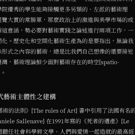
學院優秀的學生能夠接觸更多另類的、左派的藝術理
展覽大賞的常勝軍，那麼政治上的激進與美學市場的成
解這意涵，勢必要對藝術實踐之論述進行兩項工作，一
間化。歷史化和空間化藝術生產為的是要指出，無論我
殊形式之內容的藝術，總是比我們自己想像的還要接近
，藝術理論鮮少面對藝術存在的時空[spatio-
件。
現代藝術主體性之建構
在《藝術的法則》[The rules of Art] 書中引用了法國有名
ele Sallenave] 在1991年寫的《死者的遺產》[Le
]：我們難道聽任社會科學將文學、人們與愛情一起造就的最高經