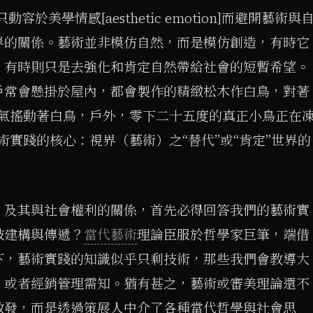
容於美學情感[aesthetic emotion]而避開藝術與
界的關係。藝術並非模仿自然，而是模仿創造，有時它
，有時則只是去強化和肯定自然帶給社會的短暫希望。
戶常會懸掛於屋內，都會製作的精緻松木作白鳥，對著
空氣搖動著白鳥，戶外，零下二十五度的真正小鳥正在
術實踐的核心：視界（藝術）之“替代”或“肯定”世界的
，及其與社會權利的關係，首先必得回答我們的藝術實
被建構與傳遞？
當代藝術
理論臣服於哲學家巨筆，端借
下，藝術實踐的知識似乎只剩技術，那些我們會教導大
，或者經銷管理需知。猶有甚之，藝術或審美理論還不
啟發，而是透過策展人中介了各種當代哲學與社會思