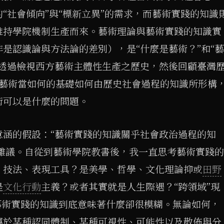
的“社會傾向”與“標新立異”的需求，而藝術實踐的知識
維持學院機制生產而來。藝術理論與藝術實踐的知識實
是認識論與方法論的差別），是“什麼是藝術？”和“藝
文透過檢視西方藝術主體性生產之歷史，然後回顧臺灣
ng] 藝術當如何的基礎如何由歷史社會過程的知識所形構
術可以是什麼的問題。
意涵的假設：“藝術實踐的知識關乎社會政治過程的知
的雛議。自從到藝術學院教書後，我一直思考藝術實踐的
、技法、表現工具？是美學、哲學、文化理論抑或
田野
是
文化行動
主義？或者其實就是人生際遇？“跨領域”現
藝術實踐的知識到底意味著什麼卻很模糊。無論如何，
屬於某種認同體制、某種可視性、可能性以及散佈與分