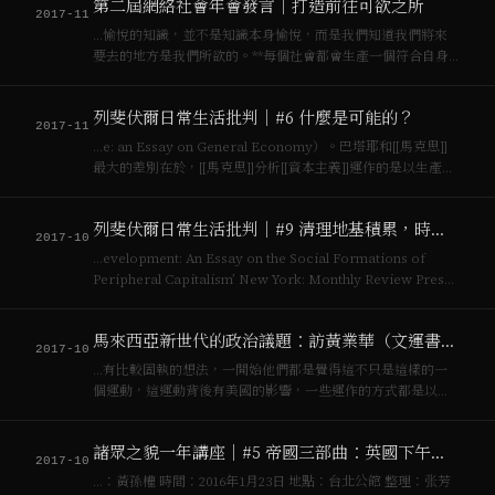
第二屆網絡社會年會發言｜打造前往可欲之所
技術主義也將會生…
2017-11
…愉悅的知識，並不是知識本身愉悅，而是我們知道我們將來
要去的地方是我們所欲的。**每個社會都會生產一個符合自身
生產的空間。[[資本主義]]社會打造適合[[資本主義]]生的空間，
[[社會主義]]生產適合[[社會主義]]發展的空間，同樣的，資訊─
列斐伏爾日常生活批判｜#6 什麼是可能的？
技術主義也將會生…
2017-11
…e: an Essay on General Economy）。巴塔耶和[[馬克思]]
最大的差別在於，[[馬克思]]分析[[資本主義]]運作的是以生產為
主的，巴塔耶（受到莫斯的影響）則認為這個世界的發展和進
步是靠分享、耗費，不是靠生產，所以他是[[馬克思]…
列斐伏爾日常生活批判｜#9 清理地基積累，時刻與技術宰制的日常生活
2017-10
…evelopment: An Essay on the Social Formations of
Peripheral Capitalism’ New York: Monthly Review Press.
簡單的來說，**落後地區越依賴發達地區的經濟提攜，發…
馬來西亞新世代的政治議題：訪黃業華（文運書坊員工）
2017-10
…有比較固執的想法，一開始他們都是覺得這不只是這樣的一
個運動，這運動背後有美國的影響，一些運作的方式都是以美
國為主，還是以[[資本主義]]的運動方式去進行，所以覺得這種
東西是不能推翻整個[[資本主義]]的結構，建立一個[[社會主義]]
諸眾之貌一年講座｜#5 帝國三部曲：英國下午茶與印度農場
的理想。這樣東西就違背整…
2017-10
…：黃孫權 時間：2016年1月23日 地點：台北公館 整理：张芳