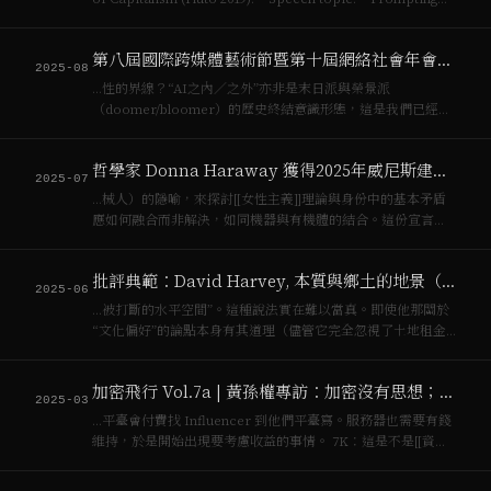
and the politica…
第八屆國際跨媒體藝術節暨第十屆網絡社會年會｜青年學者論壇徵稿啟事
2025-08
…性的界線？“AI之內／之外”亦非是末日派與榮景派
（doomer/bloomer）的歷史終結意識形態，這是我們已經太
熟悉的[[資本主義]]運作的模式的廣告詞，如今，各社交平臺擁
有私數據（由個人數據構成的公司資產），使之成為不聯網；
哲學家 Donna Haraway 獲得2025年威尼斯建築雙年展終身成就金獅獎之殊榮
現在AI治理的問題更隱諱，歷…
2025-07
…械人）的隱喻，來探討[[女性主義]]理論與身份中的基本矛盾
應如何融合而非解決，如同機器與有機體的結合。這份宣言也
被視為對[[資本主義]]的重要[[女性主義]]批判。 •「處境／在地
知識」（"Situated Knowledges: The Scienc…
批評典範：David Harvey, 本質與鄉土的地景（1984）
2025-06
…被打斷的水平空間”。這種說法實在難以當真。即使他那關於
“文化偏好”的論點本身有其道理（儘管它完全忽視了土地租金
機制、當代[[資本主義]]下建築產業與開發體系的組織邏輯），
他那令人震驚的“論證循環性”仍然是顯而易見的。 ![]
加密飛行 Vol.7a | 黃孫權專訪：加密沒有思想；朋友們啊，我們還在被殖民
(https://pub-ab…
2025-03
…平臺會付費找 Influencer 到他們平臺寫。服務器也需要有錢
維持，於是開始出現要考慮收益的事情。 7K：這是不是[[資本
主義]]收編的開始？因為大家開始想要有收益。 黃孫權: 是的。
把服務器搬到商業平臺後，商業公司要考慮服務器變現的問