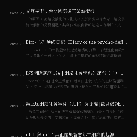
與短文字，晚期[[資本主義]]終結了睡眠Crary, J. (2013). *24/7 :
late capitalism and the ends…
交互視野：台北國際後工業藝術祭
2020-04
…的原因。 據這次活動的企劃人林其蔚與吳中瑋表示：這次參
加破爛節的另翼團體，其創作高度自覺的逃逸官方學院、大眾
傳播系統與[[資本主義]]的控制，透過地下刊物、地下電台、郵
件藝術、電腦網路及獨立公司，建立其地下的非主流的、非主
Bifo- 心理通縮日記（Diary of the psycho-deflation）
流的、邊緣文化的傳播管道及生產方…
2020-03
…r-exicted）的生物體終於遭受崩潰的打擊：某種進化論殺死
了大多數八十歲以上的人，阻止了瘋狂的全球積累經濟機器。
[[資本主義]]是一個公理：它基於一個不可驗證的假設：無限增
長是可能且必要的。這種預設使積累為可能，價值榨取是義
INS國際講座 17# | 網絡社會學系列課程（二）：認同的力量
務。所有邏輯和經濟的連續…
2019-07
…Years》，從[[社會主義]]到[[新自由主義]]核心的道德倫理辯
論。 從上世紀如民族國家的起源之現代性工具如印刷[[資本主
義]]，到當下涉及全球金融去疆域化後由社交媒體與線上論壇驅
動的同溫層而產生的報團或彼此仇恨現象，認同一直是主宰，
第三屆網絡社會年會（IUF）黃孫權 |歡迎致詞:挑戰技術烏托邦的政治對話框架
是幽靈鬼魂，也…
2019-04
…治協商有所助益。他們不會是促成轉變的力量，而是民主政
治失敗的受益者。更糟糕的，堡壘之外，智能城市正由產官學
大力推銷，資訊[[資本主義]]將透過智能城市完成下一波積累，
他們關注的是治理與技術本身的進步，而非社會正義與市民福
ubik 與 iuf ：真正關於智慧都市網絡的起源
祉。當城市面臨越來越不公平的都市設施…