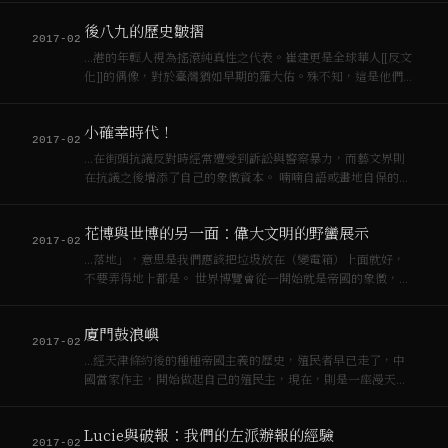
市振興方案，而不要只是做個包租婆還無恥倡言文化種種；要
後八九的歷史皺摺
搞文化，…
2017-02
…港的年輕人視為搖滾純真性之代表。崔建更是全球華人[[反文
化]]的偶像，對於臺灣猶如早期的羅大佑。殊不知，這是他們開
始接觸[[資本主義]]墳墓的序曲。地底爬出的怪獸們蜂擁而出，
在地表上找尋吞噬自己肉身的機會。 藝術市場亦同，隨著四個
小確幸時代！
現代化與「發展就是硬道…
2017-02
…在街頭抗議反對時經常遭受到訴訟與警察暴力，而藝文界則
在抗議之後增添了自己的象徵資本。 喃喃自語或畫地自保的藝
術行動是[[資本主義]]的剩餘而非其他，可以確定的，喃喃自語
的行動不能保障藝術家自己，更遑論出錢的納稅人。 如果這個
花博與世博的另一面：偉大文明的野蠻展示
分配機制如此有問題，那麼要問…
2017-02
…落地」，意思是我們應該把垃圾放在（變電箱）上面就好，
不要弄得地上都是。 世界博覽會從一開始就是帝國的象徵，是
帝國全球[[資本主義]]濫觴之證明與其軌跡的紀錄。到了現在也
是，不管是二戰及冷戰時期高唱的和平主題，還是21世紀強調
廈門鼓浪嶼
的環保教育展示。第一屆世界博…
2017-02
…經天津條約後的種種帝國主義的歷史，殖民者早已走了，中
國當家作主，開始做起自己的殖民主，現在，則是一座漫天喊
價與階級區分的[[資本主義]]試煉場。八角樓垮掉的商人，菽庄
花園的林家思台灣之愁與不願作日本皇民之恨，北望的鄭成功
Lucie與破報：我們的左派辦報的經驗
像，以及像難民似的接駁船，這是鼓浪嶼…
2017-02