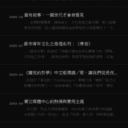
何費用），歡迎[[資本主義]]之外的流傳，並且將有限的收入全
部捐給回港打官司面對無義港府訴訟的韓農，不言而喻，這是
當有故事，一個世代才會被看見
對世界貿易主義宣稱的「自由貿易」最好…
2005-10
…。他們物質豐厚，精神貧乏，文化表現乏善可陳，與父母競
爭而非同儕，從人權到新聞自由能爭取的父母都幫忙了，毛主
義已死，敵人（[[資本主義]]）內化，人民公社變成高級住宅
區。冷戰封鎖了當時青春與左派的關連，連瞌藥都是無聊文藝
都市青年文化之推理系列：《骨音》
氣息的設計者之藥（designer d…
2005-07
…一番街外帶〉則描述了特種行業的全球化競爭下的「弱勢」
日本性工作者；〈黃綠色神明〉則是罕見的偽鈔偵案，討論的
卻是社區貨幣，[[資本主義]]外的另一種選擇；〈西口仲夏狂
亂〉則深入[[Rave]] party奧義與毒品，並將都市空間的重新佔
《龐克的哲學》中文版導讀╱那，讓我們從長夜過後開始！
領與「正確」用藥變成一…
2005-04
…約發行了著名的《Tubthumper》專輯之後，變成了自己以
前嘲笑的對象之一。這是普遍化了的龐客結局？批判、憤怒之
聲變成[[資本主義]]另翼風味的前沿，就像重複了幾百遍的獨立
唱片與另類樂團的爛故事一樣，了無新意？ 那或許，你會有興
獨立媒體中心的熱情與實用主義
趣知道現在恰巴王八的官…
2003-09
…然之間，民主又被組織擁抱，5000名義工成為最大的阻礙，
在美國之外的一些IMC，包含了巴西、義大利、和阿根廷都反
對從公司[[資本主義]]世界拿來的錢，儘管有許多美國的義工覺
得只要這些錢沒有附帶的義務即可。組織無法承受此種痛苦的