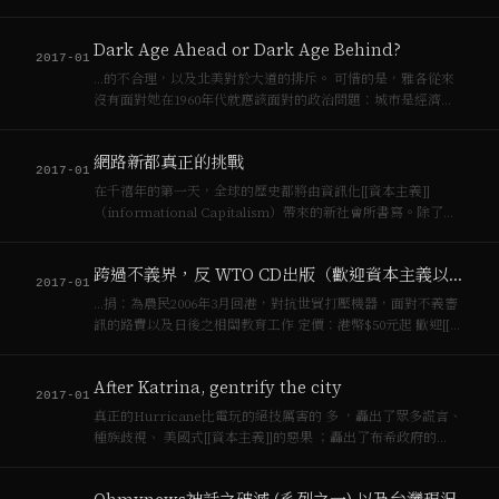
軟[[資本主義]]的硬插入，那東菱電子的勞工，就是軟[[資本主
義]]時代的硬頸勞工了，前者可笑，後者必須。我還記得，在東
Dark Age Ahead or Dark Age Behind?
菱電子的戶外階梯上…
2017-01
…的不合理，以及北美對於大道的排斥。 可惜的是，雅各從來
沒有面對她在1960年代就應該面對的政治問題：城市是經濟發
展與[[資本主義]]的引擎，城市規劃涉及分配的政治，而不完全
是技術的政治。沒有紅色生態學的視野（問題在於分配而非道
網路新都真正的挑戰
德或不足），不能逼近當今城…
2017-01
在千禧年的第一天，全球的歷史都將由資訊化[[資本主義]]
（informational Capitalism）帶來的新社會所書寫。除了會
抓Y2K那隻搶走了耶穌兩千歲光彩的蟲蟲外，我們做好準備了
嗎？ 按照《數位時代》雜誌模仿國外《…
跨過不義界，反 WTO CD出版（歡迎資本主義以外的傳閱）
2017-01
…捐：為農民2006年3月回港，對抗世貿打壓機器，面對不義審
訊的路費以及日後之相關教育工作 定價：港幣$50元起 歡迎[[資
本主義]]交易買賣以外的傳閱，你可以聯絡我們，我們樂意翻版
一隻相送。 Revenue : donated to Korean P…
After Katrina, gentrify the city
2017-01
真正的Hurricane比電玩的絕技厲害的 多 ，轟出了眾多謊言、
種族歧視、 美國式[[資本主義]]的惡果 ；轟出了布希政府的
「偏心」 、 侵略有力搶救無能的本質 ，比起古巴面對天然災
害的應變與救災能力，簡直與其擁有的…