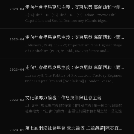
人讚嘆欣賞，有人嗤之以鼻。以此觀之，我們更應關切的應該
走向社會學馬克思主義：安東尼奧·葛蘭西和卡爾·波蘭尼的互補匯聚（三）
是政治─文化使用技術的方…
2023-04
…[^4]: Ibid., 181 [^5]: Ibid., 161. [^6]: Adam Przeworski,
Capitalism and Social Democracy (Cambridge:
Cambridge University Press…
走向社會學馬克思主義：安東尼奧·葛蘭西和卡爾·波蘭尼的互補匯聚（二）
2023-04
…blishers, 1970), 119-272; Imperialism: The Highest Stage
of Capitalism (1917), in Ibid., 667-768; *State and
Revolution* (1917), i…
走向社會學馬克思主義：安東尼奧·葛蘭西和卡爾·波蘭尼的互補匯聚（一）
2023-04
…urawoy]], The Politics of Production: Factory Regimes
under Capitalism and [[Socialism]] (London: Verso,
1985)。此外，將[[波蘭尼]]簡化為“始終嵌入…
文化領導力論壇：信息技術與社會主義
2023-03
…社會學[[馬克思主義]]的提案：[[社會主義]]是一種自我調節的
社會權力，“社會”的動力，主要位於國家和市場之間，是先進
[[資本主義]]之所以持久和具超越性的關鍵。吾人應當**把社會
還給社會主義（restoring the social in social…
第七屆網絡社會年會 臺北論壇 主題演講|陳芯宜：時間與沉浸，從藝術家紀錄片到VR的創作
2023-01