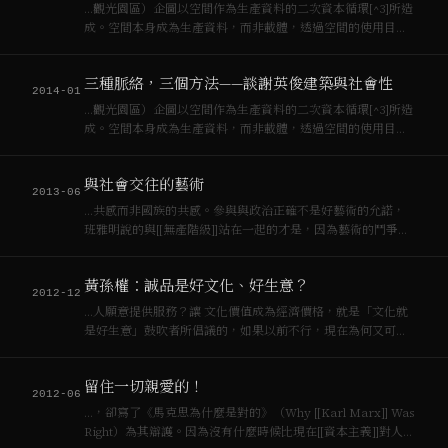
…觀光園區）企圖以空間作為生產資料的二次資本循環[^3]所造
成。空間本身成為生產資料，而非載體，透過空間的使用目的
的轉換，[[資本主義]]得以空間修補的方式解決內部循環的困
滯，如農轉工，農轉住，工轉住，公轉商，住轉商等等，這些
三種脈絡，三個方法——談謝英俊建築與社會性
計畫僅用「使用目的變更」便可以在…
2014-01
…觀光園區）企圖以空間作為生產資料的二次資本循環[^3]所造
成。空間本身成為生產資料，而非載體，透過空間的使用目的
的轉換，[[資本主義]]得以空間修補的方式解決內部循環的困
滯，如農轉工，農轉住，工轉住，公轉商，住轉商等等，這些
與社會交往的藝術
計畫僅用「使用目的變更」便可以在…
2013-06
…共感而非國族的共感。參與與政治正確不是好藝術的允諾，
班雅明說的與[[無產階級]]站在一起的才是，因為藝術的鬥爭不
是發生在[[資本主義]]與美學之間，而是發生在[[資本主義]]與
[[無產階級]]之間。 （刊於今藝術2013 六月號）
黃孫權：誠品是好文化、好生意？
2012-12
…人願意提供服務？讓 文化價值成為經濟價格，就是「文化就
是好生意」鼓吹者所倡議的，如果以前不行，現在為何又可以
了呢？是全球[[資本主義]]需要新的風格得以販賣，還是大眾文
化的 生產已經全面佔領生活所有面向，包含心靈的、精神的，
留住一切親愛的！
菁英和上層階級的，流行和底層階級…
2012-06
…，卻寫了《馬克思為什麼是對的》（Why [[Karl Marx]] Was
Right）為其辯護。因為沒有什麼時候比現在[[資本主義]]對人與