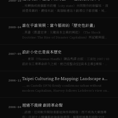
2009-10
…地轉換成兩個都市政權（city state）共同製作的新腳本，演
員還是舊的，嚴格來說，高雄縣連站上副導位子都很難，城市
是[[資本主義]]發展的核心，鄉村不是。《痞子英雄》上場了，
高雄是如此的美麗地適合鳥瞰，眾多觀光客循著劇裡的場景遊
誰在乎誰策展：當今藝術的「歷史性計畫」
玩，成就了高雄有史以來最…
2009-04
…其書《震盪定律：災難資本主義的興起》（The Shock
Doctrine: The Rise of Disaster Capitalism）所記載與描述
的場景一樣：這個新的場景裡，藝術既做為行動內容又是其形
式；藝術如何生產與如何可能在街頭實踐；1990年代[…
設計小史也是資本歷史
2007-05
…‧豪菲（Thomas Hauffe）陳品秀譯 出版：三言社 2007 / 03
設計在工業革命許久之前，就已經整合至[[資本主義]]裡頭，一
如藝術的「價值」與「藝術家」這行業的出現與[[資本主義]]與
市場並行般。此書當然非學術討論設計如何與該如何的經典…
Taipei Culturing Re-Mapping: Landscape and Brandscape in the 90's
2006-11
…, as Castells (1976) firmly confirm no urban without
modern Capitalism, Harvey follows Lefebvre’s view on
urbanism which makes sci…
越過不義線 創錄革命聲
2006-04
…訊檔，任何軟件開發者都能夠參與開發，而不成為大廠商專
利，任何大小機構都能夠直接使用，無需根據專利條款交付任