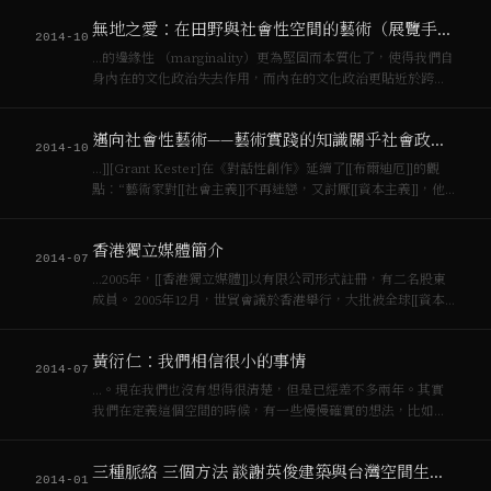
地私有化等問題。傅立葉、歐文、聖西蒙等空想主義者無疑為
無地之愛：在田野與社會性空間的藝術（展覽手冊）
後來[[馬克思]]與恩格斯發展…
2014-10
…的邊緣性 （marginality）更為堅固而本質化了，使得我們自
身內在的文化政治失去作用，而內在的文化政治更貼近於跨國
[[資本主義]]的後殖民情境。如果作為生產者的作家站在[[無產
階級]]的位置，也只是代理贊助者的角色，那準人類學家們儘管
邁向社會性藝術——藝術實踐的知識關乎社會政治過程的知識
有着政治介入和逾…
2014-10
…]][Grant Kester]在《對話性創作》延續了[[布爾迪厄]]的觀
點：“藝術家對[[社會主義]]不再迷戀，又討厭[[資本主義]]，他
唯一的避難所就是躲在具防衛性的主體裡，並且完全拒絕‘可能
理解性’”。[[凱斯特]]的批判有其社會歷史條件，其透過拒斥…
香港獨立媒體簡介
2014-07
…2005年，[[香港獨立媒體]]以有限公司形式註冊，有二名股東
成員。 2005年12月，世貿會議於香港舉行，大批被全球[[資本
主義]]邊緣化的社群到港示威。當時主流媒體以「員警」和「保
安」的角度，製造恐怖氣氛。獨媒遂組織採訪隊伍，報導會場
黃衍仁：我們相信很小的事情
內外情況，又出版…
2014-07
…。現在我們也沒有想得很清楚，但是已經差不多兩年。其實
我們在定義這個空間的時候，有一些慢慢確實的想法，比如說
我們一定是反對[[資本主義]]的，我們這裡可以是一個反對[[資
本主義]]的康復中心。康復的中心不是說進來睡一覺，然後回去
三種脈絡 三個方法 談謝英俊建築與台灣空間生產之辯詰
好好的工作，然後繼續拼下去，不…
2014-01