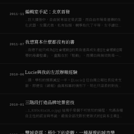
環境破壞更劇烈的了。 現在，中國與台灣的藝術圈／理論都忙
著擁抱法派哲學大腕，阿岡本（Giorgio Agambe…
編輯室手記：北京首發
2011-11
…巨大擴張中，自由貿易協定是武器，而自由市場是道德的生
化武器，左翼式微，私有抬頭，競爭取代了平等，左手讓位給
右手。這是史上[[資本主義]]和想像的自由最親密的時刻，是官
僚政府和投顧公司難以區分的年代，是金融衍生商品吞噬人民
我想寫本什麼都沒有的書
財富，使國家倒閉卻要人民為此危機買單…
2011-07
…術總不能只成為[[社會運動]]的美術道具或生產[[社會運動]]需
要的漫畫壁畫」，重點在於「鬆動」，而獨白與無效則是一種
反[[資本主義]]與被工具化的策略。高文也強調批判立場應經由
長期在地觀察，否則容易淪為流行的手勢語法或者公共空間私
Lucie與我的左派辦報經驗
有化。我既驚訝其文描述也…
2010-06
…損，學校的預算減至一半。[[Lucie]] 任台灣立報社長從未支
薪，即便在《破報》曲高和寡的情形下，她也只溫柔的對我說
「[[資本主義]]汪洋裡沒有[[社會主義]]的島嶼」要我多想想《破
報》的經營模式。最終在七月，《台灣立報》面臨了一次大裁
三階段打造品牌地景密技
員。那也許是 [[…
2010-01
…1_83f0c81a18_o.jpg) 這幾乎是個不可逆反的過程，充滿各種
自主性的謊言與弔詭，最後全部沈醉於更新式的[[資本主義]]。
這裡，創造性的破壞已起不了什麼作用，腳本精緻地被重寫，
演員都有機會，愈民主的社會越是如此，愈是以一種協同式的
雙城奇謀：極化下的奇觀，一種凝視的城市學
精力參與其…