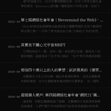
…通”的協議⽂化，⽽⾮恐懼和馴服他者。⽽在⻢克思主義社會
學的視⻆，[[Burawoy]]呼籲⼀種新型的⻢克思主義。他放下從
[[資本主義]]到[[社會主義]]“先破後⽴”的單純，轉⽽尋找全球⽃
爭的“同時進⾏”和“相互聯繫”暫放下⽃爭的急功近利，謙遜地
第七屆網絡社會年會｜Nevermind the Web3，Here’s the P2P！
追求⼈道。…
2022-10
…Web3的前途能繞開電信基礎設施正壟斷掌握於全球少數國家
與企業之嗎？一切為了更快速自由交換“交換能力”的技術想
像，不就是[[資本主義]]的核心運作原則嗎？ 這些問題恐怕都沒
有立即的答案。這是本屆年會通過青年學者發表，七個城市論
其實我不關心元宇宙和NFT
壇組織，召集各領域的主題演講…
2021-08
…它們能夠活久一點，活好一點。但我們也知道，藝術史上的
藝術運動一直都是命了名才得以續命，”名字”既作為藝術新聲
力量，也增添[[資本主義]]新風格目錄的一頁。
相信四十歲以上的人的夢想：試評黑鳥的《連眾顛覆》
2020-06
…我願意在文本之內勾連一個從未實現的革命．在政治運動裡
未徹底實踐、在文化運動裡未曾結果的左翼革命， 在二個世紀
後／裡·卻在[[資本主義]]富裕港口的香港出現的《連衆顳覆》音
樂領域之世界藍圏。 《**連眾顛覆》的國際意涵** 工人無祖國
超越個人帳戶: 第四屆網絡社會年會“網民21”備忘錄
從未實現現過·…
2020-06
…過美國，移動互聯網超過了固網，互聯網的行為節律和強度
迅速增速，人們不眠不休地刷屏卻只能發發見縫插針的短視頻