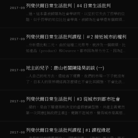
社會理論），另外一本一個文化學家Cliffor…
列斐伏爾日常生活批判｜#4 日常生活批判
2017-09
…過。這本書被歸類為社會學研究，以至於它失去了哲學的位
階，似乎哲學的地位比社會學高。被歸為社會學還有個麻煩，
因為社會學又分[[資本主義]]社會學和[[社會主義]]社會學。[[資
本主義]]社會學之所以存在，是因為[[資本主義]]社會存在很多
列斐伏爾日常生活批判課程｜＃2 接近城市的權利
問題要解決。可是[[…
2017-09
…分析還比較二元。 由於這種二元思考，就涉及一個麻煩，比
如產品（product）和Oeuvre。都市因為勞力分工，因為[[資
本主義]]發展，因為工業發展的累積，以至於最終讓城市變成一
個產品，而不再是一個讓人類居住的住所，也不再是一個人類
地主的兒子：唐山老闆陳隆昊訪談 (一)
經過時間和空間的漫…
2017-09
…人自己的地方去，還能省下運費，我們的市場一下子就沒有
了，日本人的世界網絡再怎麼樣也不會比英國強，不會比法國
強，人家可是老[[資本主義]]國家。 曾：你們家的地基本是租給
種茶的佃農嗎？ 陳：都有，平地也有種稻的，要看什麼地適合
列斐伏爾日常生活批判｜#3 從城市到都市社會
種什麼東西。關西有平地也有小…
2017-09
…樣的，是由下層建築所決定的虛假意識型態，共產主義竟然
第一次同意[[無政府主義]]，竟瞧不起城市，覺得城市是萬惡的
根源，是[[資本主義]]發展的基地，所以不會把革命的目標放在
城市裡。那麼[[列斐伏爾]]面對的問題就是，他想要在左右派的
列斐伏爾日常生活批判課程 | #1 課程緣起
夾縫裡頭找到新的看法，告…
2017-08