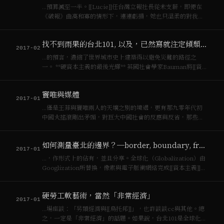
…預算減至一半。[[Lucie]]任台灣立報社長從未支薪，即便在
《破報》曲高和寡的情形下，連連虧損，她也只溫柔的對我
說，「[[資本主義]]的汪洋裡沒有[[社會主義]]的島嶼」，要我多
想想《破報》的經營模式。最終在七月，《立報》面臨了一次
找不到雨果的台北101, 以及，已然寫就注定傾頹之石頭寓言
大裁員，將所有人全部辭…
2017-02
…的預言，濃縮了世界城市史上建築得以避免災難的路徑之
一。 **硬資本主義的最後光輝** 英國社會學家Bauman將[[資本
主義]]分為軟硬兩種，硬[[資本主義]]在機器、土地建立起擴張
的本質，以征服空間為手段，代表企業是福特；軟[[資本主義]]
竇唯與媒體
在網路…
2017-01
…僅是王菲與竇唯兩人的天壤之別的境遇，更有那九零年代初
中國火搖滾剛出矛頭，對巨大中國社會的反應與反省，那些力
量很快的地變成[[資本主義]]用後即丟的真誠，一個對於[[社會
主義]]的不能重複使用的探針。竇維跨越二十一世紀後那驚人的
如何測量臺北的邊界？─border, boundary, frontier and in-between
實驗聲響令我久久不能自己，特別…
2017-01
…，作形式上的佔有，並且分享。全球化（Globalization）由
Googlization所替換，像素與電子脈衝網絡完成[[資本主義]]跨
越空間障礙最艱鉅的任務，Google是世界也是媒體，是我們認
識世界與再現自己的媒介。 如今，多元論者或是自由主義者…
硬勞工軟藝術，當然「非常經濟」
2017-01
…場座談：「另類經濟與[[烏托邦]]」，也許談談cc與其他。總
之，一定是「非常經濟」的話題。如果說，台北101是全球化下