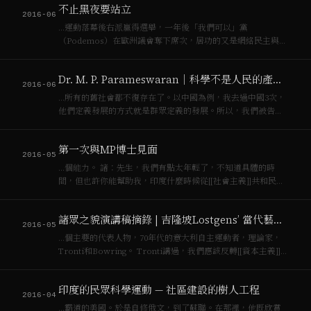
不止黑夜要站立
2016-06
…運動落幕後右派贏得選舉，一年後「我們可以」黨
（Podemos）在歐洲議會奪下席次，居功的又是網絡民主與動
員，但西班牙仍是[[資本主義]]世界，新政黨的一年後失業率仍
高（2015年4月高達22.7%，與此時黑夜站立的法國相當）。台
Dr. M. P. Parameswaran｜科學不是人民的產物，而是人民的內在靈魂
灣的[[太陽花]]運動則將經…
2016-06
…所有的舊社會都不復存在了。以中國為例，我去過中國3次，
他們定義發展的方式就是群眾定義的發展。所以，我們被告知
中國正在發展[[資本主義]]，這是我黨所不容的。所以自此我向
我黨寫信告知後，他們開始發表反對意見。但如果中國正在發
第一次與MP博士見面
展[[資本主義]]，已經深入到各個…
2016-05
…個能力。 諸：先生，我們有點太年輕了，不知道具體的時
間，但也許你能幫助我，印度什麼時候從[[社會主義]]共和民主
轉變為[[資本主義]]民主的? Dr. M. P.: 印度還是克拉拉邦？ 諸:
總的來說印度。 Dr. M. P.: [[資本主義]]8…
諸眾之貌演講稿摘錄 | 吉隆坡Lostgens’ 當代藝術空間
2016-05
…個主要的代表人物，70年代的意大利自主運動者，理論家，
Tronti和Bowring。 Tronti講過，我們應該反轉[[資本主義]]的
歷史。在[[馬克思]]的描述中，[[資本主義]]是壓榨工人的，孤立
的工人慢慢感受到作為共同階級普遍的壓迫感，最後推翻[…
印度的民眾科學運動 — 社區建設的樹人工程
2016-04
…霸道的美國。於是自修俄文，到了蘇聯。在那裡，他既欣賞