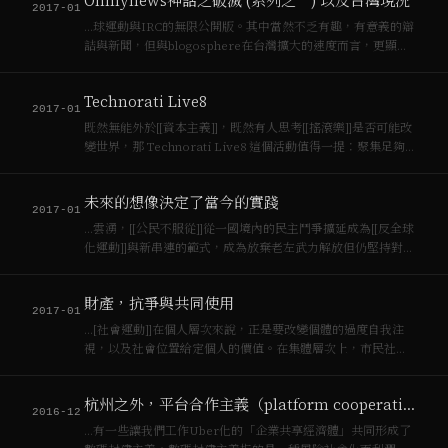
Ohmynews神話之破滅 (系列之一) 以及台灣現況
2017-01
…球運動與IRC的無限公開版。其中當然不乏有趣，有意義的辯
詰與新聞，但與blogosphere在台灣擴大的速度而言，更顯出
[[資本主義]]的包容與多元的能力而已。(06/28/2005 – 17:12)
Technorati Live8
2017-01
既然無能外於[[資本主義]]，既然有人思考[[搖滾樂]]是否可能改
變世界，那 Technorati Live8 這個活動值得一提：聚集足夠
的聲音，讓…
未來的想像決定了當今的實踐
2017-01
…雲湧，[[公民不服從]]從一國境內的民主鬥爭擴延成為[[反全球
化運動]]與新串連的範式，成為放棄老左武力解放但仍堅持對抗
[[資本主義]]的左翼政黨的街頭路線。 [[公民不服從]]是行動方
案，而非行動目標，很多情況下是以個人（小）的勇氣反制國
財產，抗爭與共同使用
家權力或商業…
2017-01
…[社會運動]]在個人層次來說，正是要改變個體的過度自我注
視，以及社會位置給定個人的價值。在集體層次上，市民社會
的同質性與[[資本主義]]的驅利性導致異質被夯平，窮困被壓
迫，運動乃是反對此種「鎮暴」的共同行動，異質個體在共同
杭州之外，平台合作主義（platform cooperativism）
行動中形成[[諸眾]]（singu…
2016-12
…有一些讓我們工作Uber化的「企業共享經濟體」共同形成了