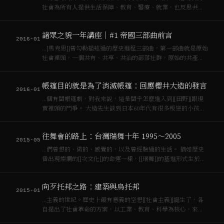
社會為所有人提供生活保障、教育、醫療、就業，也反思共產
主義是否應追求[[資本主義]]所追求的物質富饒與揮霍，是否能
擺脫[[資本主義]]的精神空虛與貪婪。 回國後，MP 不願意像大
諸眾之貌一年講座｜#1 帝國三部曲前言
部分科學家一樣，為政府研…
2016-01
…[馬克思]]曾勾勒描述過的歷史進程三部曲，第一部曲就是原始
社會裡頭，一個共有、共享、共治的部落社群，原始的共產，
然後經過[[資本主義]]的發展，[[資本主義]]把所有都毀掉了，所
以[[工人階級]]就跳起來反對資本家等等，經過[[工人階級]]專
帳篷目的就是為了消滅帳篷：回應櫻井大造的發言
政，最後又回到…
2016-01
…個有關帳篷劇，對我來說，這是關乎怎麼進入到[[田野]]跟現
實裡頭的鬥爭。 大造先生談到日本60年代有很多叛逆的小孩，
在[[資本主義]]的過程中慢慢地回到了父親的懷抱中。台灣其實
也是這樣，台灣90年代很多這樣的「孽子」，很快就回到了父
往舞會的路上：台灣瑞舞十年 1995～2005
親的懷抱中，他們可能表…
2015-05
…們曾想的、做的、感覺的，以及曾經驗過的生活。 猶如歷史
曾出現燦爛的[[次文化]]的命運一樣，[[瑞舞]]的基進形式生於
[[資本主義]]累積趨緩之際，埋葬於[[新自由主義]]豐收之後。
### 台灣瑞舞十年（1995～2005） 台灣消費社會的形起自1…
向歹托邦之路：建築與烏托邦
2015-01
…主義的世紀。歷史上最有意義的空想[[社會主義]]誕生了，各
自提出了社會革命的方案，以工業、教育、科學為核心，來解
決因工業[[資本主義]]興起造成的勞工條件惡劣，貧富不均、土