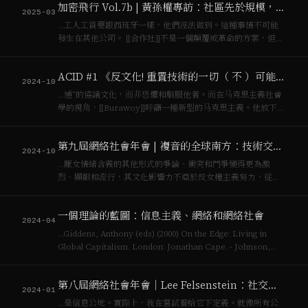
加密飛行 Vol.7b | 黃孫權專訪：社區先於規模，合作社與DAO
題，整個 B…
2025-03
…工人工資要跟西班牙一樣，他們沒法做到。這種事情不可能
發生在其他公司。 [[合作社]]不是一個顛覆或革命的方案，但它
會在[[資本主義]]的情況下，讓我們可以活得稍微舒暢一點。它
就是一個工人擁有公司的東西，並且所有的 Share holder，不
ACID #1 《反⽂化! 重置技術的一切（ 不 ）可能性》 正式發行
管你持有股份…
2024-10
…通”的協議⽂化，⽽⾮恐懼和馴服他者。⽽在⻢克思主義社會
學的視⻆，[[Burawoy]]呼籲⼀種新型的⻢克思主義。他放下從
[[資本主義]]到[[社會主義]]“先破後⽴”的單純，轉⽽尋找全球⽃
爭的“同時進⾏”和“相互聯繫”暫放下⽃爭的急功近利，謙遜地
第九屆網絡社會年會 | 複音的全球南方：技術交流的空間
追求⼈道。…
2024-10
…厭女情緒含義的其他形式的爭論、衝突和鬥爭變得更為激
烈、顯眼和流行，其文化影響力不亞於反女權主義努力，從而
加劇了父權文化和[[資本主義]]所造成的結構性問題。具體而
言，我特別關注情感作為情感經濟在群體聯結和分裂中的作
一個理論的藍圖：信息主義、網絡和網絡社會
用。男性權益組織的情感構建，與中國的人口危…
2024-04
…Giddens, Anthony (eds) (2000) On the Edge: Living in
Global Capitalism. London: Jonathan Cape. - Johnson,
Steve (2001) Emergence:…
第八屆網絡社會年會｜Lee Felsenstein：社交媒體的未來與思想實驗
2024-01
…是信息公地。實際上，我在嘗試着給它下定義。就像所有公