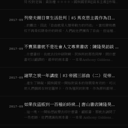
绮 校對定稿：黃孫權 ＊＊＊＊ > 國族國家與[[資本主義]]市場在
殖民地上形成交叉，就像一部製造認同的抽象機器，現實不是
辯證的，[[殖民主義]]才是。 –帝國（p199) 18…
列斐夫爾日常生活批判｜#5 馬克思主義作為日常生活的批判知識
2017-09
…的觀念，因此「自由就是人類勞動力的終結」。當奴隸和農
奴不再是奴隸身份的時候，人們說他們獲得了自由，但這種
「自由」剛剛好是[[資本主義]]市場最需要的東西，因為自由意
味著勞動力的自由。因為[[資本主義]]發現他們需要的是工人而
不賣黑書就不是社會人文專業書店：陳隆昊訪談 (三)
不是奴隸，因為奴隸只可以幫助他的…
2017-09
…什麼書好，我就去找中研院啊、民族所的那些同學，問什麼
書可以翻譯的，最早的兩本書，一本是Anthony Giddens
“Capitalism and Modern Social Theory“，遠流那套新潮譯
叢有翻譯。另一本是Clifford Geertz “…
諸眾之貌一年講座｜#3 帝國三部曲（二）從帝國主義到帝國
2017-09
…產生了障礙。國族國家一開始對資本的發展是有效的，可以
把人們捆綁在特定疆界上，作為殖民的對象，作為原料跟勞力
市場的來源，當[[資本主義]]發展要拓展市場，就需要新的方式
來應付那些其他國族國家的軍隊和市民，帝國主義用的當然是
如果我盜版到一百種的時候…| 唐山書店陳隆昊訪談 (二)
軍隊武力，是殖民力量，但現在也面臨困…
2017-09
…這一塊。一開始想說要去印什麼書，翻版書，那就去請問了
一些老師，他們建議我兩本書，一本是 Anthony Giddens
Capitalism and Modern Social Theory（[[資本主義]]與現代