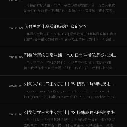
2018-11
…治協商有所助益。他們不會是促成轉變的力量，而是民主政
治失敗的受益者。更糟糕的，堡壘之外，智能城市正由產官學
大力推銷，資訊[[資本主義]]將透過智能城市完成下一波積累，
他們關注的是治理與技術本身的進步，而非社會正義與市民福
我們需要什麼樣的網絡社會研究？
祉。 數位縉紳化（digital g…
2018-05
…無語卻更勝以往。 如何面對[[網絡社會]]的童年是成年工業時
代的社會學最大的難題。社會學是工業時代的科學，理論化都
市[[資本主義]]的痛苦矛盾之嘗試。歷史學家費爾南·布羅代爾很
清楚地指出[[資本主義]]誕生於城市，[^1]社會學與工業化城市
列斐伏爾的日常生活｜#10 日常生活像是從悲劇中好不容易活下來的難民
帶動的[[資…
2018-05
…示：不工作（不進入體制），或者不要習慣我們習慣的事
情。我們從來沒有想象過一種不工作的生活，我們從來沒有想
象過不是像現在的[[資本主義]]工業化的生活與工作，如果可以
不是這種生活，那我們可以進行怎麼樣的生活？ 關於「非連續
列斐伏爾日常生活批判｜#9 積累，時刻與技術宰制的日常生活
性」，[[列斐伏爾]]問：我們生…
2018-04
…evelopment: An Essay on the Social Formations of
Peripheral Capitalism’ New York: Monthly Review Press.
簡單的來說，落後地區越依賴發達地區的經濟提攜，發展越…
列斐伏爾日常生活批判｜#8 特殊範疇和語義學場
2018-01
…然。這是一個非常具體的過程：布爾喬亞社會有一個非常完
整的東西，怎麼掌握？提出如[[社會主義]]或共產主義，用此主