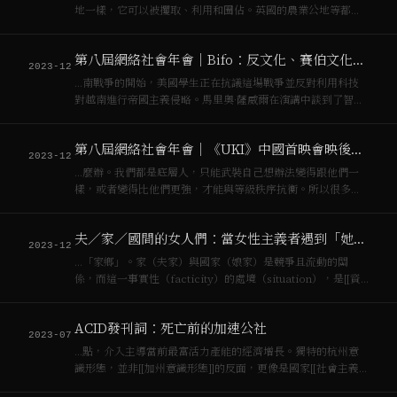
地一樣，它可以被攫取、利用和圈佔。英國的農業公地等都受
制於此，那也是[[資本主義]]的開端。這種情況也發生在公共廣
場。首先，識字、印刷，人們可以把東西寫下來，讀給別人和
第八屆網絡社會年會｜Bifo：反文化、賽伯文化和符號資本
自己聽。你必須為此付出點什麼，所以它…
2023-12
…南戰爭的開始，美國學生正在抗議這場戰爭並反對利用科技
對越南進行帝國主義侵略。馬里奧·薩威爾在演講中談到了智力
勞動和機器在[[資本主義]]社會中的關係。他說到： > 終有一
天，這個機器的運轉將變得如此討厭，讓你心生憎惡，以至於
第八屆網絡社會年會｜《UKI》中國首映會映後座談紀錄
有一天你難以置身其間，即便是保…
2023-12
…麼辦。我們都是底層人，只能武裝自己想辦法變得跟他們一
樣，或者變得比他們更強，才能與等級秩序抗衡。所以很多人
說過，我們想象[[資本主義]]結束可能比想象地球結束還要難。
如果你想象未來這個單一技術發展的結果就是那樣，你說的反
夫／家／國間的女人們：當女性主義者遇到「她者」的對話
抗形式只能是反抗等級秩序，階層化的那…
2023-12
…「家鄉」。家（夫家）與國家（娘家）是競爭且流動的關
係，而這一事實性（facticity）的處境（situation），是[[資
本主義]]與父權主義攜手的結果。 她們真正自由的空間正是
「男性缺席」之處，在台灣的父權性別基模中，[[外配]]被當作
ACID發刊詞：死亡前的加速公社
建造的物質（…
2023-07
…點，介入主導當前最富活力產能的經濟增長。獨特的杭州意
識形態，並非[[加州意識形態]]的反面，更像是國家[[社會主義]]
與[[資本主義]]對待信息技術的兩個面向。歐美左右翼陣營皆有