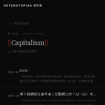
HETEROTOPIAS
/
檔案庫
← 返回檔案庫
概念節點 · CONCEPT NODE
[[
Capitalism
]]
112
篇文章提及此概念
Sirāt
2026-04
…將電音的十幾年青春寫成墓誌銘，還能寫墓誌銘，是因為還
覺得自己埋葬了什麼值得埋葬的東西。我又說，[[瑞舞]]的基進
形式生於[[資本主義]]累積趨緩之際，埋葬於新自由主義豐收之
後。 然而，導演Laxe拍出了之後的故事。 電影開始，主角們
第十屆網絡社會年會 | 互聯網之終？AI（ài）來不來
在人群中，等到面孔清…
2025-10
…of Inhuman Power: Artificial Intelligence and the Future
of Capitalism (Pluto 2019). **Speech topic:** Prompting