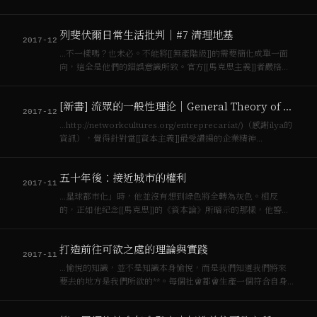
張來進入[[資本主義]]社會的社會現實，拆解它，把裡面的矛盾
和衝突，比如拜物教、貨幣、商品等等拆解，才可能揭露革命
列斐伏爾日常生活批判｜#7 清理地基
的力量。**要想掌握某種社會總…
2017-12
…不一樣嗎？也未必。不能將[[無產階級]]的需要簡化成單一面
向，這全是他們的錯誤意識所致。官方[[馬克思主義]]者嚴格地
將[[資本主義]]社會與[[社會主義]]劃分開來，就無法理解[[馬克
思]]如何小心順著[[烏托邦]][[社會主義]]的道路前進的呼籲了，
[新書] 流眾的一般性理论｜General Theory of the Precariat
如…
2017-12
…http://networkcultures.org/entreprecariat/)（感謝ilya的
資訊），覺得針對當[[資本主義]]最受讚揚的企業精神
（entrepreneur）應該要具體地的行動起來，所以他創了一個
新字，”**Entreprecari…
五十年後：接近城市的權利
2017-11
…星球都市化」時，他並沒有想到綠色將全轉為灰色。相反
的，正如他紀念[[馬克思]]的《資本論》所暗示的那樣，他警告
我們，戰後[[資本主義]]的特殊形式結束了，未來將不僅僅透過
工業生產和農義生產模式累積，更多是透過[[空間生產]]本身。
打造前往可欲之處的理論與實踐
系統將星球地理變成商…
2017-11
…愉悅的知識，並不是知識本身愉悅，而是我們知道我們將來
要去的地方是我們所欲的**。每個社會都會生產一個符合自身
生產的空間。[[資本主義]]社會打造適合[[資本主義]]生的空間，
[[社會主義]]生產適合[[社會主義]]發展的空間，同樣的，資訊─