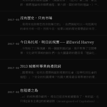
…克思所談的積累理論。（閱讀安排：《批判》第二冊，第五
節、積累理論和非積累過程；第六節、關於時刻的理論。）**
如果說[[資本主義]]的社會破壞了所有日常生活的時間、空間、
歷史性，我們都非常清楚這是積累造成的，那麼有沒有什麼是
沒有歷史，只有市場
反面的、非積累的過程？這個非…
2017-03
…是用來袪除鄉愁而非鼓舞它的」，我們無疑可以一句抵萬句
的拿來分析一切。然而今日，如果以前的歷史需要設計來符合
日後保守主義與[[資本主義]]對未來的需求，現在則是明顯的由
市場推動著歷史，市場從來沒鄉愁的。我想塔夫利若仍活著一
今日烏托邦，明日的現實—— 訪David Harvey
定不會同意，但我們應該更基進（或徹底…
2017-02
…分別給了三場演講，與一個面對面討論，幾乎聚集了空間專
業、文化研究領域的師生們。台大圖書館的題目是「理論化空
間」與「論全球[[資本主義]]」，世新傳播學院的題目是「文化
產業與消費——文化‧經濟‧後現代」。哈維現場回答問題時仔
2013 城鄉所畢業典禮致詞
細，孜孜不倦。到紐約市立大學CUN…
2017-02
…園環境後，如何去選擇與面對現實的社會（從學校到社會的
過程）」？安全的校園環境？校園大概是最容易帶壞你的環境
了，相對於社會[[資本主義]]要求的規訓人生而言。我不知道有
沒有這種統計，我們那個年代或許是蹺課最多，作業沒交最多
包租婆之島
的一個年代？我也許是個特例，在研一下…
2017-02
…e）的成熟運作範例。 現在已經沒有前衛藝術了，有的話，也
只是[[資本主義]]的前衛部隊（Avant-guard of Capitalism）。
要搞文創產業園區就認真思考藝術房地產的操作，認真提出都