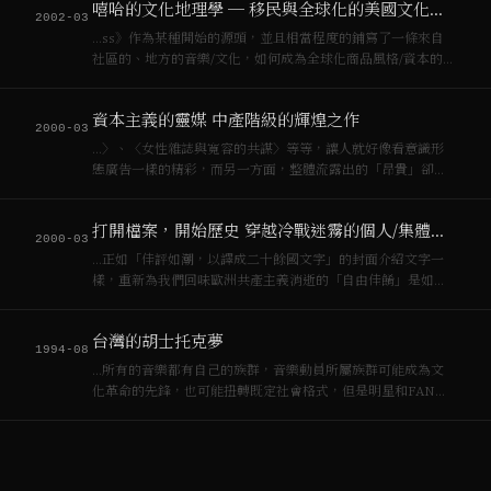
嘻哈的文化地理學 ─ 移民與全球化的美國文化勢力
爭論，最後，錢被退了回去，因為…
2002-03
…ss》作為某種開始的源頭，並且相當程度的鋪寫了一條來自
社區的、地方的音樂/文化，如何成為全球化商品風格/資本的金
庫之路。[[資本主義]]絕對不會贊成同性戀、[[女性主義]]或者
[[瑞舞]]以及嘻哈文化的抗爭意涵，但絕對不會拒絕其市場。
資本主義的靈媒 中產階級的輝煌之作
[[瑞舞]]逐漸變成一…
2000-03
…〉、〈女性雜誌與寬容的共謀〉等等，讓人就好像看意識形
態廣告一樣的精彩，而另一方面，整體流露出的「昂貴」卻又
人不敢恭維,談[[資本主義]]的偽高潮、談巴特[[傅柯]]（先不糾正
錯誤）、談張愛玲莒哈絲、談川久保玲（Martin
打開檔案，開始歷史 穿越冷戰迷霧的個人/集體紀錄
Margieala），許多的材料…
2000-03
…正如「佳評如潮，以譯成二十餘國文字」的封面介紹文字一
樣，重新為我們回味歐洲共產主義消逝的「自由佳餚」是如何
美味。在全球化[[資本主義]]獲勝的現世裡，我不會驚訝許多人
的拍掌稱奇，給予讚賞，畢竟這是「自由」與「公開檔案權
台灣的胡士托克夢
力」的愉悅啊，對那些冷戰的獲勝國家，或…
1994-08
…所有的音樂都有自己的族群，音樂動員所屬族群可能成為文
化革命的先鋒，也可能扭轉既定社會格式，但是明星和FAN的
關係一樣走在[[資本主義]]的道路上，卻毫無出路。 **KYLE和
JOHN** Kyle是和我一起露營的同伴。Kyle來自德州，他喜歡
阿肯色…