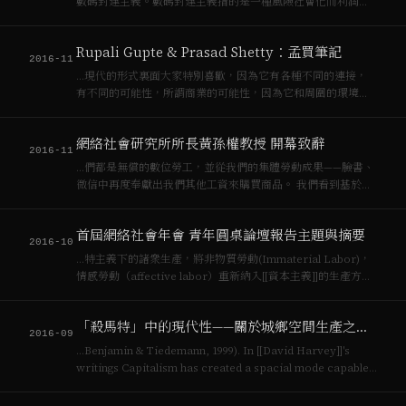
數碼封建主義。數碼封建主義指的是一種風險社會化而利潤私
有化的平台[[資本主義]]，優步化工作與低薪現象
（uberworked and underpaid）。 現在曙光初露，如剛於
Rupali Gupte & Prasad Shetty：孟買筆記
2016年11月1…
2016-11
…現代的形式裏面大家特別喜歡，因為它有各種不同的連接，
有不同的可能性，所謂商業的可能性，因為它和周圍的環境發
生關係。在整個[[資本主義]]發生的狀況下也是從70年代的金字
塔型的建造模式變成了今天快進式的模式，使參與性或者交流
網絡社會研究所所長黃孫權教授 開幕致辭
性的討論在現在現代主義狀況下或者後…
2016-11
…們都是無償的數位勞工，並從我們的集體勞動成果——臉書、
微信中再度奉獻出我們其他工資來購買商品。 我們看到基於私
有財產的[[資本主義]]全面獲勝，以及伴隨着[[資本主義]]成功帶
來的來的全球貧富不均加劇，環境問題惡化，國家政治角色模
首屆網絡社會年會 青年圓桌論壇報告主題與摘要
糊，以及替代策略的缺乏，…
2016-10
…特主義下的諸衆生產，將非物質勞動(Immaterial Labor)，
情感勞動（affective labor）重新納入[[資本主義]]的生產方
式，以一種[[奈格里]]（[[Antonio Negri]]）與哈特（Michael
Hardt）寄予厚望的諸衆…
「殺馬特」中的現代性——關於城鄉空間生產之社會展示
2016-09
…Benjamin & Tiedemann, 1999). In [[David Harvey]]'s
writings Capitalism has created a spacial mode capable
of self accumulation, an…