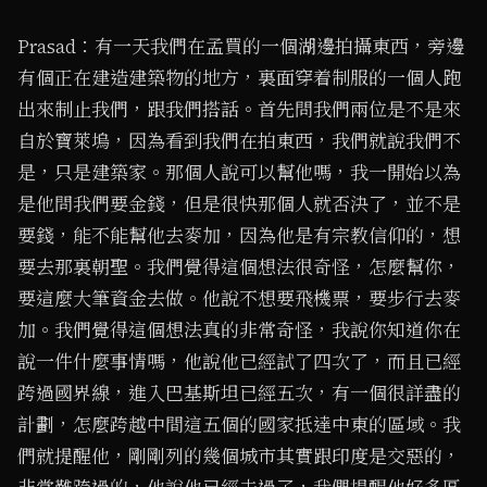
Prasad：有一天我們在孟買的一個湖邊拍攝東西，旁邊
有個正在建造建築物的地方，裏面穿着制服的一個人跑
出來制止我們，跟我們搭話。首先問我們兩位是不是來
自於寶萊塢，因為看到我們在拍東西，我們就說我們不
是，只是建築家。那個人說可以幫他嗎，我一開始以為
是他問我們要金錢，但是很快那個人就否決了，並不是
要錢，能不能幫他去麥加，因為他是有宗教信仰的，想
要去那裏朝聖。我們覺得這個想法很奇怪，怎麼幫你，
要這麼大筆資金去做。他說不想要飛機票，要步行去麥
加。我們覺得這個想法真的非常奇怪，我說你知道你在
說一件什麼事情嗎，他說他已經試了四次了，而且已經
跨過國界線，進入巴基斯坦已經五次，有一個很詳盡的
計劃，怎麼跨越中間這五個的國家抵達中東的區域。我
們就提醒他，剛剛列的幾個城市其實跟印度是交惡的，