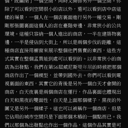
個，既關閉了一個空間，同時又開啓另外一個空間。你
除了可以看到空間很小的店以外，還可以看到店中店這
樣的場景，一個人在一個店裏面進行另外一種交易。剛
剛那張圖裏面這個人的店在臺階旁邊，非常狹小的公共
環境。這種只容納一個人進出的商店，一半在建築物裏
邊，一半是侵佔到大街上，所以是兩個步伐的距離，這
種商店直接用櫥窗來展示整個他們售賣的東西，這些方
式其實在整個孟買能到處可以看到的。以非常狹小的商
店為出發點，我們在第56屆威尼斯
雙年展
的時候把那個
商店作出了一個模型，並帶到國外去。你們可以看到電
視裏面的東西，其實它的背後是另外一個白天才會開的
商店，白天夜裏是兩個商店在運行，作品裏面也體現出
白天和黑夜的雙面性，白天是上面那個樣子，黑夜的外
圍又是另外一個樣子。這也可以被稱作一個商店，但是
它佔用的城市空間只是下面那個木樁的一個點而已。我
們以那個為出發點也作出一個作品，這個作品其實是可