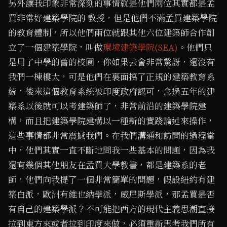
另外讓我印象非常深刻的事情就是他們兩位其實都是孟
買非常好建築學院的 教授，但是他們不滿孟買建築學院
的教育體制，所以他們兩位就跟其他六位建築師合作創
立了一個建築學院，叫做
環境建築學院(SEA)
。他們只
是用了中學的舊的校園，你如果去會非常驚訝，還沒有
我們一棟樓大，可是他們在裏面搞了正規的建築教育系
統，後來這個教育系統被印度政府認可，念過五年的建
築系以後就可以考建築師了，非常前沿的建築學院建
構，而且把建築學院建構以一種新的實踐論述來操作，
這些事情都非常震撼我們。在我們溝通和訪問的過程當
中，他們其實一直不斷地問我一些基本的問題，因為我
還有幾個其他朋友在孟買大學教書，都是建築系的老
師，他們向我提了一個非常簡單的問題，假設紐約有建
築白派，歐洲有維也納學派，威尼斯學派，那孟買是否
有自己的建築學派？不可能把西方的現代主義思潮直接
拉到東方來或者拉到印度來做，必須重新思考我們所有