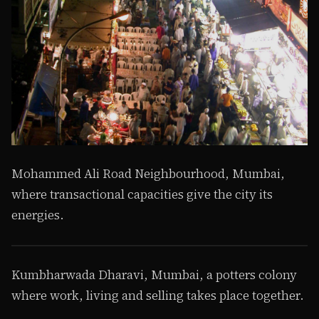
Mohammed Ali Road Neighbourhood, Mumbai,
where transactional capacities give the city its
energies.
1
/ 2
Kumbharwada Dharavi, Mumbai, a potters colony
where work, living and selling takes place together.