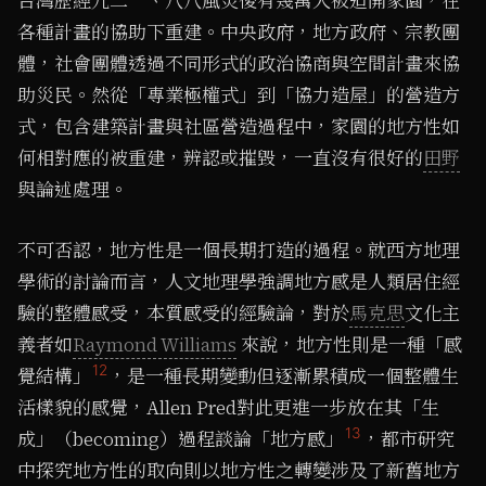
台灣歷經九二一、八八風災後有幾萬人被迫開家園，在
各種計畫的協助下重建。中央政府，地方政府、宗教團
體，社會團體透過不同形式的政治協商與空間計畫來協
助災民。然從「專業極權式」到「協力造屋」的營造方
式，包含建築計畫與社區營造過程中，家園的地方性如
何相對應的被重建，辨認或摧毀，一直沒有很好的
田野
與論述處理。
不可否認，地方性是一個長期打造的過程。就西方地理
學術的討論而言，人文地理學強調地方感是人類居住經
驗的整體感受，本質感受的經驗論，對於
馬克思
文化主
義者如
Raymond Williams
來說，地方性則是一種「感
12
覺結構」
，是一種長期變動但逐漸累積成一個整體生
活樣貌的感覺，Allen Pred對此更進一步放在其「生
13
成」（becoming）過程談論「地方感」
，都市研究
中探究地方性的取向則以地方性之轉變涉及了新舊地方