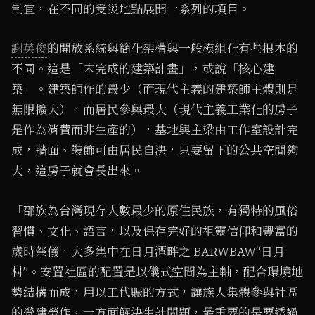
制宜，在不同的受災地點展開一系列的項目。
謝英俊
的開放系統與簡化架構與一般模組化有些根本的
不同。這是「未完成的建築計畫」，或說「核心建
築」。建築師作的最少（而現代主義的建築師主體則是
無限擴大），而居民參與最大（現代主義工業化的房子
是作為消費而非生產的），基地與主梁由工作室設計完
成，牆面、裝飾可由居民自決，只要留下的公共空間夠
大，這房子就會長出來。
「邵族為台灣現存人數最少的原住民族，有獨特的風俗
習慣、文化、語言，以及保存完好的祖靈信仰和豐富的
歲時祭儀，大多集中在日月潭畔之 BARWBAW“日月
村”。安置社區的配置是以儀式空間為主軸，配合環境地
勢結構而成，用以工代賑的方式，讓族人集體參與社區
的營建勞作，一方面解決生計問題，最重要的是要透過