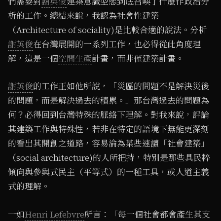
們需要對
謝英俊
建築意識型態到底召喚了什麼作政治分
析的工作。總結來說，我認為社會性建築
（Architecture of sociality)是比較合適的說法。分析
謝英俊
在台灣展開的一系列工作，也必得從此角度理
解，這是一個
空間生產
計畫，而非僅建築計畫。
謝英俊
的工作正如他所說，「災區的問題不是解決災後
的問題，而是解決過去的積累。」那台灣過去的問題為
何？必得回到台灣特殊的脈絡下理解。對我來說，評論
其建築工作與特殊性，若非在特定的語境下無能更深刻
的看出其開創之道路，容易淪為某些速讀「社會建築」
（social architecture)的人所把持，特別是那些具民粹
傾向與參與式民主（平等式）的一種工具，或人道主義
式的理解。
一如
Henri Lefebvre
所言：「每一個社會都會產生其支