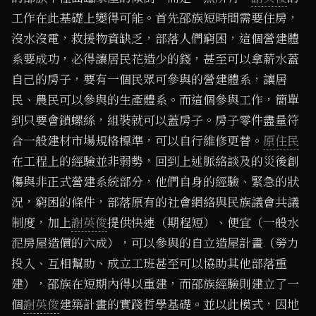
工作在此基礎上變得可能。首先邵族短時間需要住房，
沒水沒電，救援物資缺乏，部落人們窮困，這個營建體
系要成功，必得讓居民花造少的錢，甚至可以拿薪水蓋
自己的房子，要有一個民眾可參與的營建體系，讓居
民、農民可以參與的生產體系。而這個參與工作，簡單
到只要會鎖螺絲，組裝就可以蓋房子。房子零件盡量符
合一般建材市場規格標準，可以自行維修更替。
原住民
在工程上的經驗並非弱勢，回到上述脈絡談及的災後創
傷與非正式營建系統部分，他們自身的經驗、緊急的狀
況，窮困的條件，部落原有的社會網絡與民族議會共議
制度，加上
謝英俊
提供快速（期程短）、便宜（一般水
泥房屋造價的六成），可以參與的自立造屋計畫（勞力
投入、互相幫助、成立工班甚至可以協助其他部落重
建），邵族在短期內得以重建，而邵族經驗則建立了一
個
謝英俊
建築計畫的實踐哲學基礎。並以此模式，因地