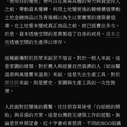
「使用目的變更」便可以在無需具體的勞力與資金投入
之前，帶動資本運轉，利用土地變更後的競標價值帶動
土地金融商品以及背後賴以為生以案養案的建築營造
業。在土地還未變成真正商品之前，就已經賣出多次。
於是，資本透過空間的差異製造了自身的成長。
資本主
義
透過空間的生產得以倖存。
這種創傷對於民眾來說苦不堪言。對於一般人來說，這
是家園的傾頹，對於農人與經營自然資源的人（如谷關
溫泉與高雄寶來溫泉）來說，這是失去生產工具，對於
原住民
來說，則是歷史、家園與生產工具的一次性毀
壞。
人民面對巨變後的震驚，往往很容易接受「白紙般的開
始」與妥協的方案。這是台灣救災建築工作的起點。無
論是世界展望會，紅十字會或者慈濟，不同的NGO組織