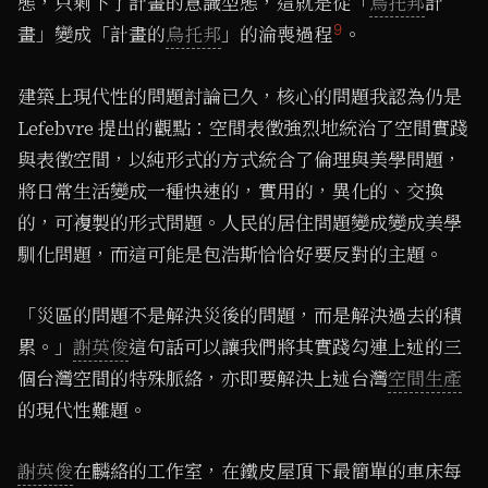
態，只剩下了計畫的意識型態，這就是從「
烏托邦
計
9
畫」變成「計畫的
烏托邦
」的淪喪過程
。
建築上現代性的問題討論已久，核心的問題我認為仍是
Lefebvre 提出的觀點：空間表徵強烈地統治了空間實踐
與表徵空間，以純形式的方式統合了倫理與美學問題，
將日常生活變成一種快速的，實用的，異化的、交換
的，可複製的形式問題。人民的居住問題變成變成美學
馴化問題，而這可能是包浩斯恰恰好要反對的主題。
「災區的問題不是解決災後的問題，而是解決過去的積
累。」
謝英俊
這句話可以讓我們將其實踐勾連上述的三
個台灣空間的特殊脈絡，亦即要解決上述台灣
空間生產
的現代性難題。
謝英俊
在麟絡的工作室，在鐵皮屋頂下最簡單的車床每