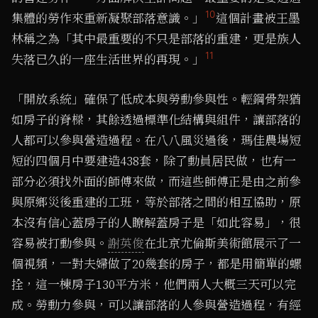
10
集體的勞作來重新凝聚部落意識。」
這個計畫被王墨
林稱之為「其中最重要的不只是部落的重建，更是族人
11
失落已久的一座生活世界的再現。」
「開放系統」確保了低成本與勞動參與性。輕鋼骨架猶
如房子的脊樑，其餘透過標準化結構與組件，讓部落的
人都可以參與營造過程。在八八風災過後，瑪佳農場短
短的四個月中要建造438套，除了動員居民做，也有一
部分必須找外面的師傅來做，而這些師傅正是由之前參
與原鄉災後重建的工班，等於部落之間的相互協助，原
本沒有信心蓋房子的人瞭解蓋房子是「如此容易」，很
容易被打動參與。
謝英俊
在北京尤倫斯美術館展示了一
個視頻，一對夫婦做了20幾套的房子，都是用簡單的螺
拴，這一棟房子130平方米，他們兩人大概三天可以完
成。勞動力參與，可以讓部落的人參與營造過程，有經