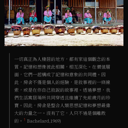
一切真正為人棲居的地方，都有家這個觀念的本
質。記憶和想像彼此相關，相互深化。在價值層
面，它們一起構成了記憶和意象的共同體。因
此，房舍不僅是個人的經驗，是敘事裡的一條線
索，或是在你自己敘說的故事裡。透過夢想，我
們生活寓居場所共同穿透且維續了先前歲月的珍
寶。因此，房舍是整合人類思想記憶和夢想最偉
大的力量之一。沒有了它，人只不過是個離散
1
的。
Bachelard,1969)