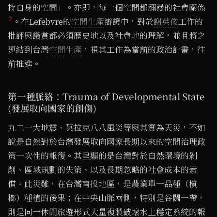
持自身的空間」。亦即，每一個空間都瀰漫的社會關係
2
。在Lefebvre的
空間生產
辯證中，對於
謝英俊
工作的
批評與讚賞都必須歷史地以及社會地的理解，並且將之
連結到台灣
空間生產
，視其工作為當前的政治計畫，往
前推進。
第一種脈絡：Trauma of Developmental State
(發展取向國家的創傷)
九二一大地震、莫拉克八八風災等與其實為天災，不如
說是自然對於台灣發展取向國家長期以來的空間治理政
策一次性的報復。其呈顯的是台灣對於自然環境的剝
削、區域規劃的失策、以及長期忽略的社會成本的索
償。此災難，在台灣南投地區，是農業單一品種（檳
榔）種植的後果；在中央山脈兩側，特別是谷關一帶，
則是同一休閒旅遊形式大量複製破壞水土穩定系統的報