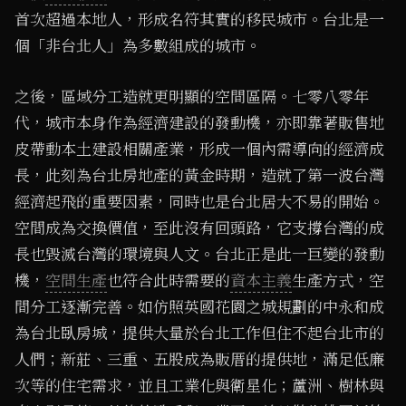
首次超過本地人，形成名符其實的移民城市。台北是一
個「非台北人」為多數組成的城市。
之後，區域分工造就更明顯的空間區隔。七零八零年
代，城市本身作為經濟建設的發動機，亦即靠著販售地
皮帶動本土建設相關產業，形成一個內需導向的經濟成
長，此刻為台北房地產的黃金時期，造就了第一波台灣
經濟起飛的重要因素，同時也是台北居大不易的開始。
空間成為交換價值，至此沒有回頭路，它支撐台灣的成
長也毀滅台灣的環境與人文。台北正是此一巨變的發動
機，
空間生產
也符合此時需要的
資本主義
生產方式，空
間分工逐漸完善。如仿照英國花園之城規劃的中永和成
為台北臥房城，提供大量於台北工作但住不起台北市的
人們；新莊、三重、五股成為販厝的提供地，滿足低廉
次等的住宅需求，並且工業化與衛星化；蘆洲、樹林與