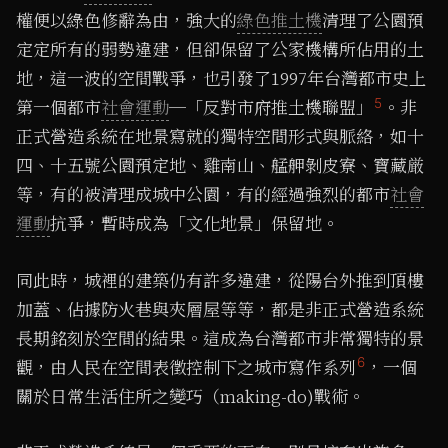
權便以綠色修辭為由，強大的
綠色推土機
清理了公園預
定定所有的弱勢違建，但卻保留了公家機構所佔用的土
地，這一波的空間戰爭，也引發了1997年台灣都市史上
5
第一個都市
社會運動
─「反對市府推土機聯盟」
。非
正式營造系統在地景寫就的獨特空間形式與脈絡，如十
四、十五號公園預定地、雞南山、艋舺剝皮寮、寶藏厳
等，有的被清理成城中公園，有的經過強烈的都市
社會
運動
抗爭，暫時成為「文化地景」保留地。
同此時，城裡的建築仍有許多違建，從陽台外推到頂樓
加蓋、佔據防火巷與夾層屋等等，都是非正式營造系統
長期銘刻於空間的結果。這成為台灣都市非常獨特的景
6
觀，由人民在空間表徵控制下之城市寫作系列
，一個
關於日常生活住所之變巧（making-do)戰術。