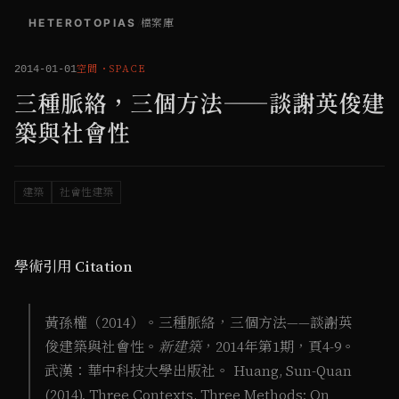
HETEROTOPIAS
/
檔案庫
空間
・
SPACE
2014-01-01
三種脈絡，三個方法——談謝英俊建
築與社會性
建築
社會性建築
學術引用 Citation
黃孫權（2014）。三種脈絡，三個方法——談謝英
俊建築與社會性。
新建築
，2014年第1期，頁4-9。
武漢：華中科技大學出版社。 Huang, Sun-Quan
(2014). Three Contexts, Three Methods: On