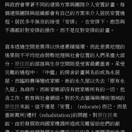
與政府會帶著不同的建築方案與團隊介入安置計畫，每
個建築團隊與組織都會有自己的方案來介入居民安置過
程。居民多半無奈的接受「安排」，在安排下，抱怨與
不滿都針對安排的操作，而不是反對安排的計畫。
資本透過空間差異得以快速累積循環，而此差異地理的
後果則不平均地由弱勢地理與社會位置的人們承擔大部
分，
原住民
的部落與生存空間則是受害最嚴重者。承受
災難的過程中，「中繼」的房舍計畫莫名的成為永居
屋，而臨時農場變成家鄉，新的永久屋以失去「原有永
久屋」為條件，而新家鄉卻沒有就家鄉所有的一切，包
含工作、教育與社會網絡。對於失去獵場與傳統領域的
原住民
來說，這不僅是「安置」（relocate) 而已，而是
重新寓所/遷村（rehabitation)的問題。對
原住民
來
說，由於發展取向國家機器所造成災難留給他們的創