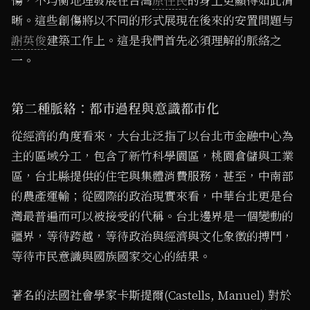
傷，不均衡地理發展在台灣
原住民
的身上更顯得如此清
晰。這些創傷將以不同的形式展現在後來的安置問題与
謝英俊
建築工作上。這是我們首先必須理解的脈絡之
一。
第二種脈絡：都市過程與意識都市化
從經濟的角度看來，大台北泛指了以台北市金融中心為
主的區域分工，包含了新竹科學園區，桃園倉儲與工業
區，台北縣提供的住宅與集體消費服務，甚至，中南部
的農產運輸；從國際的政治現實來看，中華台北更是台
灣最普遍而可以被接受的代稱。台北邊界是一個變動的
疆界，等待跨越，等待政治與經濟與文化象徵的搏鬥，
等待市民意識與國族國家交心的結果。
著名的法國社會學家卡斯提爾(Castells, Manuel) 對於