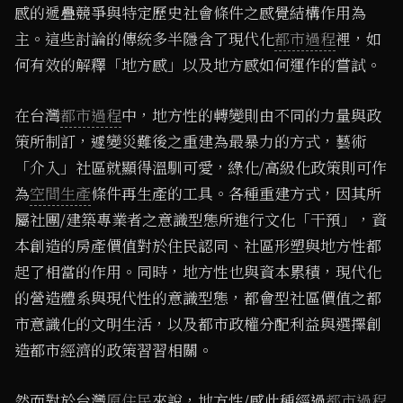
感的遞疊競爭與特定歷史社會條件之感覺結構作用為
主。這些討論的傳統多半隱含了現代化
都市過程
裡，如
何有效的解釋「地方感」以及地方感如何運作的嘗試。
在台灣
都市過程
中，地方性的轉變則由不同的力量與政
策所制訂，遽變災難後之重建為最暴力的方式，藝術
「介入」社區就顯得溫馴可愛，綠化/高級化政策則可作
為
空間生產
條件再生產的工具。各種重建方式，因其所
屬社團/建築專業者之意識型態所進行文化「干預」，資
本創造的房產價值對於住民認同、社區形塑與地方性都
起了相當的作用。同時，地方性也與資本累積，現代化
的營造體系與現代性的意識型態，都會型社區價值之都
市意識化的文明生活，以及都市政權分配利益與選擇創
造都市經濟的政策習習相關。
然而對於台灣
原住民
來說，地方性/感此種經過
都市過程