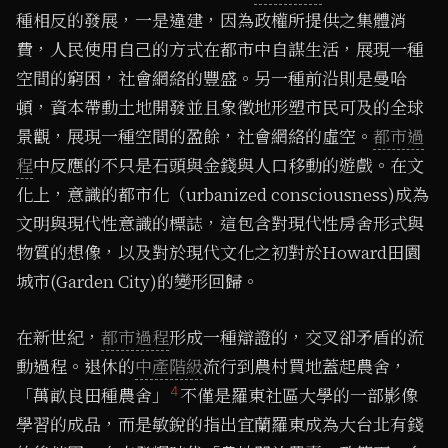
種相反的發展，一是違建，因為政權所提供之集體消
費，人民使用自己的方式在都市中自謀生活，展現一種
空間的窮困，社會網絡的豐盛。另一種前沿則是曼哈
頓，資本帶動土地開發並且象徵地形塑市民可及的全球
景觀，展現一種空間的盈餘，社會網絡的虛空。
都市過
程
中反應的不只是石頭與金錢與人口移動的遊戲。在文
化上，意識的都市化（urbanized consciousness)成為
文明與現代性意識的標誌，這包含對現代性房舍形式與
物質的想像，以及對於現代文化之初對於Howard田園
城市(Garden City)的變形回歸。
在新世紀，
都市過程
形成一種辯證的，交叉卻矛盾的流
動過程。退休的
中產階級
流行到農村買地蓋起農舍，
4
「萬畝良田種農舍」
不僅是羅東社區大學的一部影像
學習的成品，而是敏銳的指出宜蘭羅東成為大台北有錢