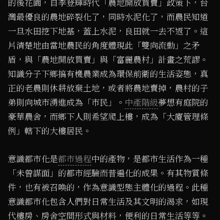
的後花園，自李登輝時代「農地開放買賣」政策下，台
灣最優良的農地碎裂化了，同時水泥化了，而農民知道
一旦水田挖下地基，蓋上水泥，良田就一去不返了。這
片清楚地由當地農民的角度體現此「雙向流動」之矛
盾，與「農地開放買賣」與「富麗農村」計畫之荒謬。
知識分子下鄉搞有機農業成為環保前衛的生活姿態，真
正的老農則休耕放棄土地，或者將農地賣掉，農村的子
弟則向城市湧進成為「市民」。
中產階級
夢想有庭院的
豪華農舍，而鄉下人則希望爬上樓，成為「大廈管理條
例」轄下的大樓居民。
意識都市化是
都市過程
中的產物，是都市生活作為一種
「未曾謀面」的都市經驗而普遍化的成果。有其物質條
件，也有被召喚的，作為意識型態主體化的過程。此種
意識都市化包含人們對日常生活及其文明的渴求，如現
代樓房、房舍空間形式與材料，便利的日常生活等等。