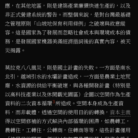
應，在其他地區，則是建築產業廉價快速生產的，以及
非正式營建系統的警告。而整個來說，是對台灣最基礎
之管理原則「山坡地保育利用條例」之破壞與故意縱
容。這是國家為了發展而忽略社會成本與環境成本的債
務，是發展國家機器美滿經濟措詞後的真實內容，被天
災揭露。
莫拉克八八風災，則是國土計畫的失敗。一方面是南水
北引，越域引水的水壩計畫造成，一方面是農業土地荒
廢，水資源的供給平衡破壞，與各種開發計畫（特別是
以高科技產業以及休閒觀光園區）企圖以空間作為生產
3
資料的二次資本循環
所造成。空間本身成為生產資
料，而非載體，透過空間的使用目的的轉換，
資本主義
得以空間修補的方式解決內部循環的困滯，如農轉工，
農轉住，工轉住，公轉商，住轉商等等，這些計畫僅用