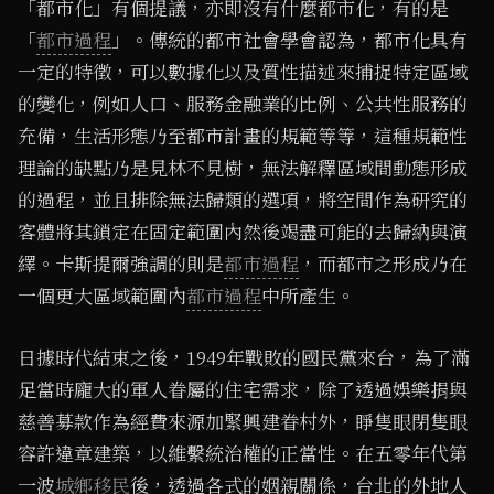
「都市化」有個提議，亦即沒有什麼都市化，有的是
「
都市過程
」。傳統的都市社會學會認為，都市化具有
一定的特徵，可以數據化以及質性描述來捕捉特定區域
的變化，例如人口、服務金融業的比例、公共性服務的
充備，生活形態乃至都市計畫的規範等等，這種規範性
理論的缺點乃是見林不見樹，無法解釋區域間動態形成
的過程，並且排除無法歸類的選項，將空間作為研究的
客體將其鎖定在固定範圍內然後竭盡可能的去歸納與演
繹。卡斯提爾強調的則是
都市過程
，而都市之形成乃在
一個更大區域範圍內
都市過程
中所產生。
日據時代結束之後，1949年戰敗的國民黨來台，為了滿
足當時龐大的軍人眷屬的住宅需求，除了透過娛樂捐與
慈善募款作為經費來源加緊興建眷村外，睜隻眼閉隻眼
容許違章建築，以維繫統治權的正當性。在五零年代第
一波
城鄉移民
後，透過各式的姻親關係，台北的外地人