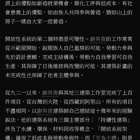
濟上的優點如創造就業機會，簡化工序與低成本，有社
會意義上的優點，如由族人共同參與營造，猶如山上的
房子一樣由大家一起營造。
開放性系統的第二個特徵是可變性。
謝英俊
的工作常常
從示範屋開始，說服族人自己蓋房的可能，勞動力參與
先於設計意願，完成主結構後，勞動力自我學習可自我
生產，其保障了日後維修與改變的可能，其建築計畫的
未完成性也保障了他者主體參與。
從九二一以來，
謝英俊
與其地三建築工作室完成了上百
件項目，從台灣到大陸，從西藏到阿里山，所有的項目
不盡相同。以
謝英俊
建築師自己總結這十幾年來的經驗
說法，他的建築系統有三個主要部分：「持續性建築」
涉及了永續、環保、材料回收等概念，「開放系統架
構」確保了低成本與勞動參與性，而「
互為主體
」則是