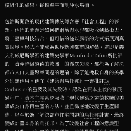
模組化的成果，從標準平面到沖水馬桶 。
包浩斯開啟的現代建築傳統隱含著「社會工程」的夢
想，他們的問題是如何把鋼筋與水泥都吸收到藝術去，
將工藝與科技結合，但可惜的僅以風格的方式拓展到真
實世界。形式不能成為世界新興都市的解藥。這即是義
大利威尼斯學派的建築史學家Manfredo Tafuri所批評
的「資產階級道德的救贖」的徹底失敗，那些為了解決
都市人口大量聚集問題的理論，除了能挽救自身的美學
外別無他用。他在《建築與烏托邦》一書批評
Le
Corbusier
的重要及其失敗時，認為在
資本主義
的發展
過程中，
資本主義
系統吸收了現代建築之道德救贖的美
學成為自身再生產的方法，並且徹底地改變了生產關
係，以至於為了解決都市住宅問題的
烏托邦
計畫，最終
變成計畫本身的
烏托邦
，為了改變社會工程的意識型