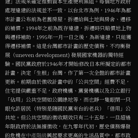
建」法規來確定推動資本生產便利無阻。每個地方政府
處理違建的法規並不一致，以台北市為例，1946年為都
市計畫公布前為老舊房屋，拆遷給與土地與房舍、遷移
的補償，1994年之前為既存違建，拆遷時只賠償地上物
與遷移補助，1995年一月一日之後，為新違建，只能獲
得遷移補償。這是台灣都市計畫的歷史債務，不均衡發
展（uneven development) 發展國家機器的獨特經
驗。國民黨政府於1946年才開始修改日本所擬定的都市
計畫，決定「生根」台灣，作了第一次全盤的都市計畫
更新。前期由於徵收計畫中的「公共空間」經費不足，
住宅提供嚴重不足，政府機構、黨營機構以及公立銀行
「佔用」公共空間如公園綠地等，而也睜一隻眼閉一只
眼允許居民（特別是隨國民黨來台的老兵）「借用」公
共地。但公共空間的徵收期效只有二十五年，一旦超過
年限政府於法無據徵收，在九零年代初，歷史債務爆發
的危機在
中產階級
興起要求更高的生活品質中，都市政