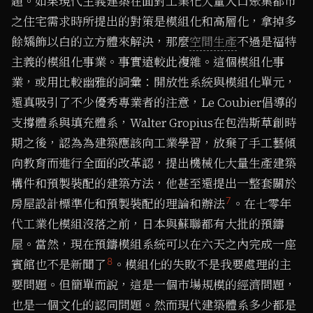
題。如果現代主義建築在面對工業化大量人口聚集都市
之住宅需求時所提出的對策是模組化和高層化，拿掉多
餘矯飾以白的立方體來解決，那麼
空間生產
不過是福特
主義的模組化事業。事實遠較此複雜。這個模組化事
業，或用比較幽雅的詞彙：開放性系統與模組化單元，
還真吸引了不少優秀專業者的注意，Le Coubier倡導的
支撐體系與填充體系，Walter Gropius在包浩斯草創時
期之後，認為為建築應該向工業學習，放棄了手工藝傾
向教育而進行全面的改革認，提出機械化大量生產建築
構件和預製裝配的建築方法，他甚至還提出一整套關於
7
房屋設計標準化和預製裝配的理論和辦法
。在七零年
代工業化模組沒落之前，日本與蘇聯都有大批的預鑄
屋。當然，現在預鑄模組系統可以在六天之內完成一座
8
賓館也不是新聞了
。模組化的失敗不是我要處理的主
要問題。但簡單而說，這是一個市場規模的經濟問題，
也是一個文化的認同問題。然而現代建築體系多少都是