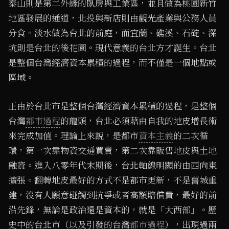
泰山則是第二外緣的臥房與工業區，並且做為桃園新竹
地區發展的通道，北投與新店則由觀光產業與公務人員
分食。淡水做為台北的前庭，而宜蘭、礁溪、石碇、深
坑則是台北的後花園。現代意義的台北方才誕生。台北
是整個台灣經濟資本累積的過程，而不僅是一個地點或
區域。
正由於台北市是整個台灣經濟資本累積的過程，是整個
台灣
都市過程
的龍頭，台北必須藉由自我的地皮增長術
來完成加值。理論上來說，是都市
資本主義
的二次循
環，第一次靠物資交通買賣，第二次靠販售地皮與土地
融資。進入八零年代末期後，台北軸線明顯的由西向東
擴張。翻轉地皮最好的方式不是都市更新，不是舊城重
建，沒有人願意碰觸到抗爭或者高額賠償費，最好的前
沿先鋒，無論是政治還是資本的，就是「大西部」。歷
史中的台北市（以及引發的台灣
都市過程
），出現過兩