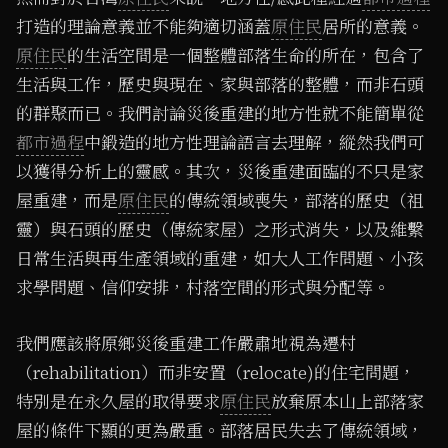
打造的理論意義並不能夠適切涵蓋
原住民
居所的意義。
原住民
的生活空間是一個整體部落生命的所在，包含了
生活與工作，歷史與現在、家與部落的整體，而非石頭
的群聚而已。我們討論災後重建的地方性就不能簡單從
都市過程
中鍛造的地方性理論語言去理解，縱然我們可
以獲得分析上的靈感。其次，災後重建面臨的不只是家
屋重建，而是
原住民
的傳統領域喪失，部落的歷史（祖
靈）與石頭的歷史（傳統家屋）之形式消失，以及維繫
日常生活與再生產領域的重建，如大人工作問題、小孩
求學問題、信仰安排，村落空間的形式與分配等。
我們應該將原鄉災後重建工作嚴肅地視為遷村
（rehabilitation）而非安置（relocate)的住宅問題，
特別是在永久屋的取得要求
原住民
放棄原本山上部落家
屋的條件下顯的更為嚴重。部落居民失去了傳統領域，