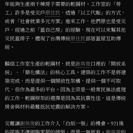
年能夠生產兩千棟房子需要的輕鋼材。工作室的「勞
工」許多是受災戶
原住民
，透過「以工代賑」的方式，
或者「社會就業多元方案」進來工作，他們原也是受災
戶，經過之前「蓋自己房」的經驗，現在可以來幫其他
災民蓋房子，體現了台灣傳統
原住民
部落蓋屋互助傳
統。
麟絡工作室生產的輕鋼材，就是
謝英俊
口裡的「開放系
統」、「簡化構法」的核心工具。建築的工作不是將建
築完成，而是提供一個開放性架構，提供一個不可取
代，但作為最多的平台。因為主梁是一般常民無法處理
的工作，輕鋼樑架的選擇是因為其抗震性佳，這是傳統
房舍與材料最難抵抗地震的解決方案。
災難讓
謝英俊
的工作介入「白紙一張」的機會。921後
的邵族不僅面臨家屋的傾倒，而是一無所有。
謝英俊
的