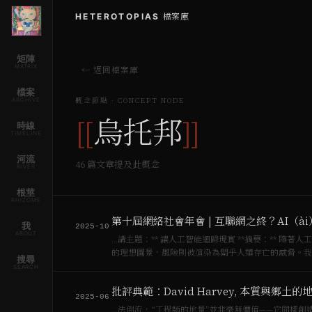
HETEROTOPIAS
/
檔案庫
矩陣
MATRIX
← 返回檔案庫
檔案
ARCHIVE
概念節點 · CONCEPT NODE
[[
烏托邦
]]
時線
TIMELINE
河流
46
篇文章提及此概念
RIVER
根莖
RHIZOME
第十屆網絡社會年會 | 互聯網之終？AI（à
我
2025-10
ABOUT
…講主題：** 讓人工智能迴歸現實 **摘要：** 隨著人工智能浪潮的推進，關於其利弊的討論顯得愈發弔詭：益處常被描繪成烏托邦式
的理想圖景，風險則被渲染為關乎人類存亡的威脅。我們需要
搜尋
SEARCH
批評典範：David Harvey, 本質與鄉土的
2025-06
…法倒流，“工程師的地景”並非毫無價值——它同樣