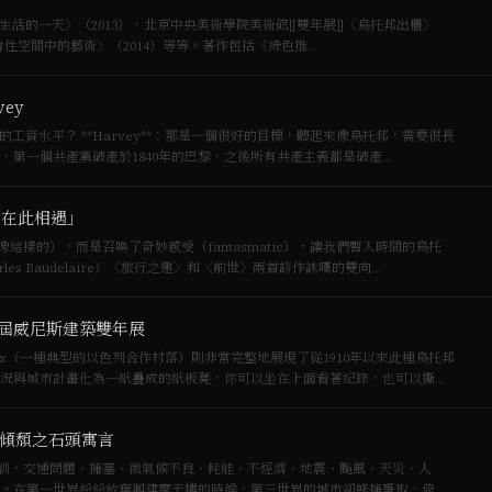
常生活的一天〉（2013），北京中央美術學院美術館[[雙年展]]〈烏托邦出櫃〉
]與社會性空間中的藝術〉（2014）等等。著作包括《綠色推…
ey
標，聽起來像烏托邦，需要很長
第一個共產黨破產於1840年的巴黎，之後所有共產主義都是破產…
們在此相遇」
樣的），而是召喚了奇妙感受（fantasmatic），讓我們暫入時間的烏托
s Baudelaire）〈旅行之邀〉和〈前世〉兩首詩作詠嘆的雙向…
屆威尼斯建築雙年展
tz（一種典型的以色列合作村落）則非常完整地展現了從1910年以來此種烏托邦
況與城市計畫化為一紙疊成的紙板凳，你可以坐在上面看著紀錄，也可以撕走
定傾頹之石頭寓言
訓，交通問題、擁塞、微氣候不良、耗能、不經濟、地震、颱風、天災、人
。在第一世界紛紛放棄興建摩天樓的時候，第三世界的城市卻蜂擁爭取，倚重