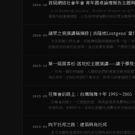
首屆網絡社會年會 青年圓桌論壇報告主題
2016-10
…e of Network Society：Norbert Wiener on AI** 托馬斯莫爾在《烏托邦》中描寫了烏托邦對於信息控制和宣傳的廣泛運用，不
僅是內部道德建設，以及如何通過戰俘和收買在戰爭中
諸眾之貌演講稿摘錄 | 吉隆坡Lostgens’ 
2016-05
…方法拆解公民社會，拆解傳統階級運動的單一性。 所以他說帝國的形成是對[[無產階級]]國際主義的回應，[[諸眾]]是由烏托邦歷史性
經驗而來的新可能等等。各位如果有興趣，不要把它當
第一屆黑客松-落地松主題演講——讓子彈飛
2015-12
…，作為一個生物種類，人類將他們的現實定義為經歷着痛苦和不幸的現實。” 一個完美的
烏托邦中，[[烏托邦]]將不復存在，所有人的幸福將
植…
往舞會的路上：台灣瑞舞十年 1995～2005
2015-05
…往舞會的路上。它掀起的波，與其說是其免費與DI
存烏托邦」的吸引力。全球化將觀光消費從地方推向全
結與共享…
向歹托邦之路：建築與烏托邦
2015-01
…本文企圖梳理建築的烏托邦空間與烏托邦者的建築之