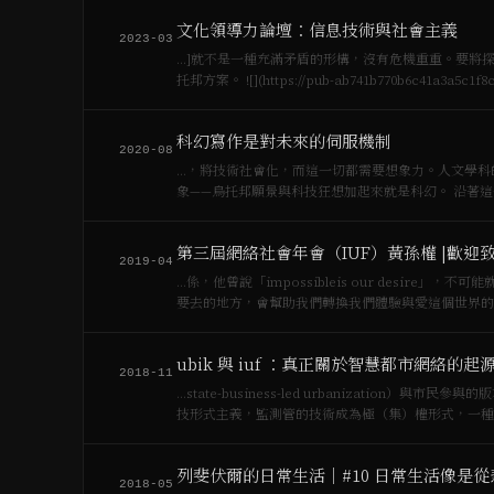
文化領導力論壇：信息技術與社會主義
2023-03
…]就不是一種充滿矛盾的形構，沒有危機重重。要將探
托邦方案。 ![](https://pub-ab741b770b6c41a3a5c1
科幻寫作是對未來的伺服機制
2020-08
…，將技術社會化，而這一切都需要想象力。人文學科
象——烏托邦願景與科技狂想加起來就是科幻。 沿著這個思路，網絡社會研究所基於前四次[[黑客松]]的經驗，設置此次科幻寫作松，
強調過…
第三屆網絡社會年會（IUF）黃孫權 |歡迎
2019-04
…係，他曾說「impossibleis our desi
要去的地方，會幫助我們轉換我們體驗與愛這個世界的
ubik 與 iuf ：真正關於智慧都市網絡的起
2018-11
…state-business-led urbanizati
技形式主義，監測管的技術成為極（集）權形式，一種
列斐伏爾的日常生活｜#10 日常生活像是
2018-05