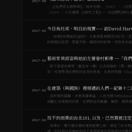
2017-08
…〈[[我們家在康樂里]]／城市光柵〉（2007）、〈日
（2014），以及個展〈[[無地之愛]]──在[[田野]
今日烏托邦，明日的現實—— 訪David Harv
2017-02
…：如像[[布爾迪厄]]說的，在東亞區域國家內訂定一定的工資水平？ **Harvey**：那是一個很好的目
的時間去設想，那當然是一個很好的狀態。但對我來說，
藝術家侯淑姿與她的左營眷村影像 ─「我
2017-02
…既不是提供夢想（奢望有一棟）也非經驗的（買一棟像這
邦，或者帶領我們回到自身的某處，在波特萊爾（Charle
在建築（與國族）裡相遇的人們－記第十二
2017-02
…活所需的關聯，非常美麗寧謐；以色列展示的Kibbu
規劃化為現實的紀錄，他們將這些藍圖、構想、建築現
一張…
找不到雨果的台北101, 以及，已然寫就注
2017-02
…有學生。摩天樓在變成建築惡夢之前，歷經了許多教
禍，科技烏托邦變成超級大鬼屋更是好萊塢喜好的題材