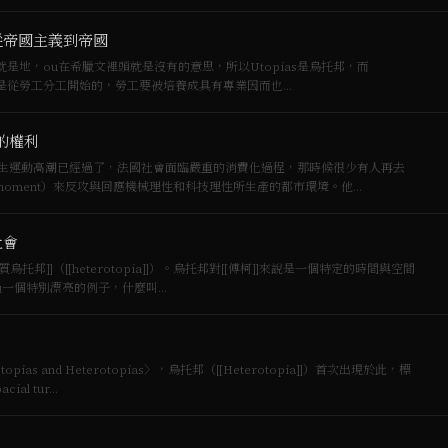
從帝國主義到帝國
ias就是地，ou在希臘文裡頭就是沒有的意思，所以Utopias是烏托邦，而
就是沒有無地方（non-place）。 帝國主義是從勞工分工開始的，勞工要被培養成具有專業因而也…
的權利
的學生運動高潮已經過了，法國社會面臨嚴重的消費化過程，那時候很少有人再去
s a moment）來反攻與回應機械理性和科技理性所生產的都市環境。他…
社會
[[異質烏托邦]]（[[heterotopia]]）。烏托邦對[[傅柯]]來說是一個特定的時間與空間
舉過一個特別漂亮的例子，什麼叫…
topias and Heterotopias〉，烏托邦（[[Heterotopia]]）首次出現於此，標
al tur…