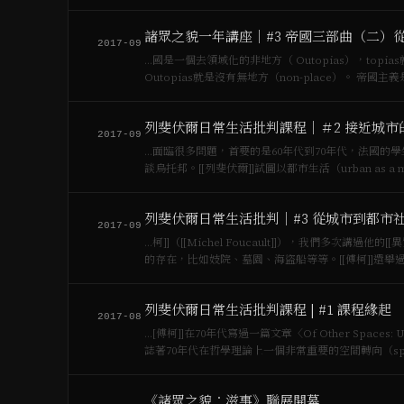
睛，收音機是我們…
諸眾之貌一年講座｜#3 帝國三部曲（二）
2017-09
…國是一個去領域化的非地方（ Outopias），top
Outopias
列斐伏爾日常生活批判課程｜＃2 接近城市
2017-09
…面臨很多問題，首要的是60年代到70年代，法國
談烏托邦。[[列斐伏爾]]試圖以都市生活（urban a
列斐伏爾日常生活批判｜#3 從城市到都市
2017-09
…柯]]（[[Michel Foucault]]），我們多次講過他的
的存在，比如妓院、墓園、海盜船等等。[[傅柯]]還
列斐伏爾日常生活批判課程 | #1 課程緣起
2017-08
…[傅柯]]在70年代寫過一篇文章〈Of Other Spaces: U
誌著70年代在哲學理論上一個非常重要的空間轉向（spaci
《諸眾之貌：滋事》聯展開幕