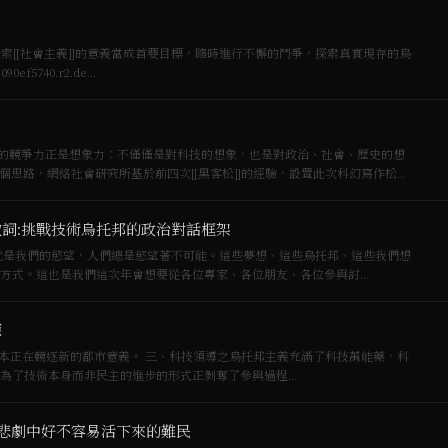
索[[社會主義]]的意義當成首要目標，隨時進行不懈的鬥爭，探索真實現存的烏
f8c090ef5740.r2.de…
的競爭力正是想象力：不僅僅是對科技的想象，也是對政治、社會、歷史的想
致詞:挑戰技術烏托邦的政治對話框架
re」，不可能就是我們的慾望，人們總是慾望著不可能。這些夢想、這些烏托邦、這些我們想
方式。這也是我們這次年會想要從各位專家、各位朋友、各位參與討…
源
on）與市民參與的版本正在競逐新的都市意義。 三、科技領導之烏托邦主義充滿了科技萬能藥，科
為了技術本身而非民主的進步的形式正剝奪了參與過程…
從悲劇中好不容易活下來的難民