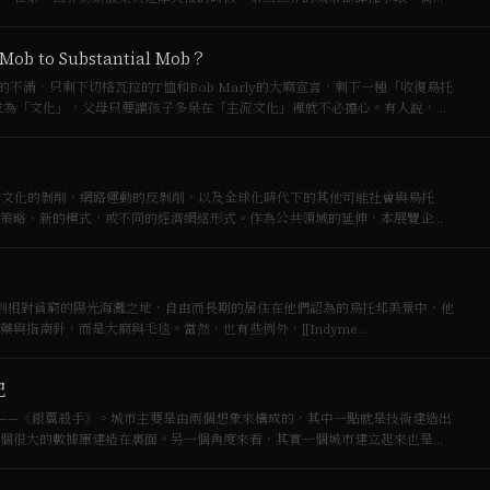
 to Substantial Mob？
不滿，只剩下切格瓦拉的T恤和Bob Marly的大麻宣言，剩下一種「收復烏托
對於他者文化的剝削，網路運動的反剝削，以及全球化時代下的其他可能社會與烏托
策略、新的模式，或不同的經濟網絡形式。作為公共領域的延伸，本展覽企圖
與指南針，而是大麻與毛毯。當然，也有些例外，[[Indyme…
記
——《銀翼殺手》。城市主要是由兩個想象來構成的，其中一點就是技術建造出
個很大的數據庫建造在裏面。另一個角度來看，其實一個城市建立起來也是對