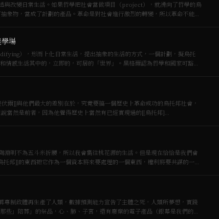
與改變日常生活。如果哲學把社會當做項目（project），就滑向了哲學的烏
成了抽象物，當成了計劃的產品。革命是對社會進行激烈的轉變，所以革命不能作
義學場
difying），形而上化日常生活，提出抽象的生活的方式，一個計劃，擬烏托
和情感生活其中的，立即的，可居的「世界」。黑格爾認為哲學和國家可豁免
為[[列斐伏爾]]與他們最大的差別在於，究竟要搞一個歷史上革命成功的烏托邦社會，
來說當然是前者，因為他覺得歷史上當然有已經實現過的[[烏托邦]…
陶淵明不為五斗米折腰，所以我會嚮往桃花源的生活。但是現在恰恰是我們會
烏托邦]]的東西把它作為一個資本將來要處理的一個東西，權利將要共謀的一個
算專制政體再生產了人類，數據預測能力宣告了主體之死，人類所夢想，實踐
那些」陪葬」的祭品，心、肺、子宮，還有廢棄的電子產品（銀幕是我們的眼