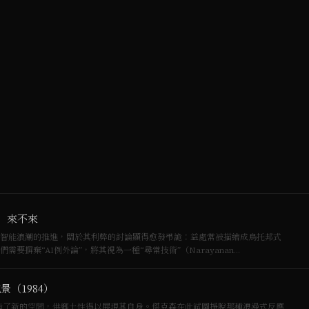
i）來不來
摒棄“AI例外論”，將其視為一種“尋常技術”（Narayanan…
地景（1984）
創造了新的空間，供鄉土性得以展現其自身。傑克森在此試圖掙脫那種浪漫式反應