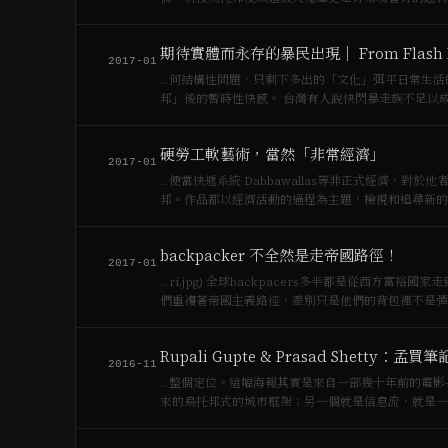
摩天樓來增加文化與…
期待實體而永存的暴民出現｜ From Flash Mob
2017-01
…何結構性問題，只剩下多出的「文化」弭平日常生活的
邦」後的暫時性快感。 台灣有人說快閃暴走族不足以成為「文化」，父母只要讓孩子多呆在「主流文化」裡就不必擔心。有人說，台
灣…
硬勞工軟藝術，當然「非常經濟」
2017-01
…便當快遞系統 Dabbawallas等非正式經濟，
邦。作品都以經濟活動的過程為主題，檢視和追尋新的
以跨領…
backpacker 不全然是走帝國路徑！
2017-01
…ri.jpg) 全球backpacers多半都是從西方富裕國家走到相對貧窮的陽光海灘之地，自由而長期的居住在他們認為的烏托邦美景中，他
們重複著帝國主義路徑，差別只是他們的背包裡不是彈藥
Rupali Gupte & Prasad Shetty：孟買筆
2016-11
…整個定位。這幅海報其實是來自一部幾十年前的電影
來的烏托邦式的城市框架；另一個就是信息流，就是一
環境很大的破壞…