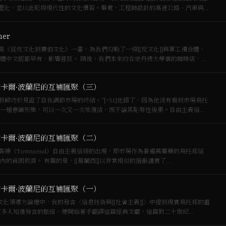
聖化、並以此貶抑現代性的文化慣習。畢竟，工程師設計的高速公路、汽車與移
ner
《從反文化到賽伯文化》一書，為我們勾勒了一條[[反文化]]與軍工複合體、
隨後，我們本來約在史丹佛大學裏的咖啡店，後
卡爾·波蘭尼的互補匯聚（三）
將歸功於見證了自我調節市場的終結。”[^51]他錯了，因為他沒有看到市場烏托
一種意識形態，可以一次又一次地復活，而不論其恥辱性後果。自由主義信條
卡爾·波蘭尼的互補匯聚（二）
湯森德（Townsend）自由主義信條的出現，即市場作為普遍萬靈藥的烏托邦信
仰，支持了1834年《新窮法案》中取消所有不在救濟院內的貧困救濟。 有趣的是，[[葛蘭西]]以非常相似的措辭譴責了…
卡爾·波蘭尼的互補匯聚（一）
的文化領導力論壇中，我的發言〈信息技術與[[社會主義]]〉中提到現實烏托邦的重
讓更多人知道發言的脈絡，便開始著手翻譯這篇經典文獻，這篇對二十世紀…