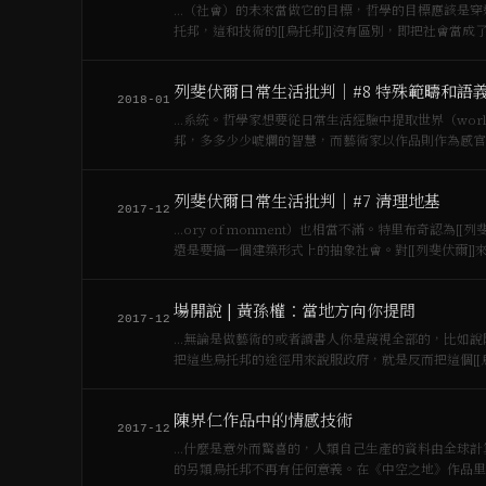
…（社會）的未來當做它的目標，哲學的目標應該是穿透
托邦，這和技術的[[烏托邦]]沒有區別，即把社會當
為…
列斐伏爾日常生活批判｜#8 特殊範疇和語
2018-01
…系統。哲學家想要從日常生活經驗中提取世界（worl
邦，多多少少唬爛的智慧，而藝術家以作品則作為感官
世界，…
列斐伏爾日常生活批判｜#7 清理地基
2017-12
…ory of monment）也相當不滿。特里布奇認
還是要搞一個建築形式上的抽象社會。對[[列斐伏爾]]
場開說 | 黃孫權：當地方向你提問
2017-12
…無論是做藝術的或者讀書人你是蔑視全部的，比如說
把這些烏托邦的途徑用來說服政府，就是反而把這個[[
東西，這個…
陳界仁作品中的情感技術
2017-12
…什麼是意外而驚喜的，人類自己生產的資料由全球計
的另類烏托邦不再有任何意義。在《中空之地》作品里