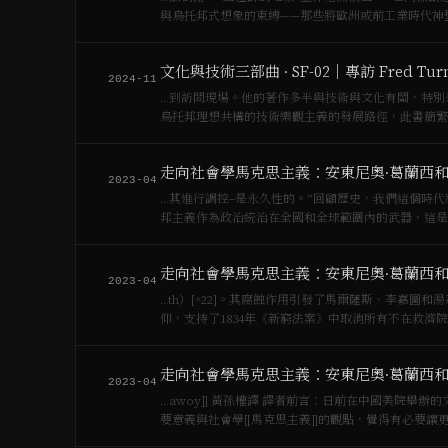
與烏托邦式想象的束縛——那些將歐洲或前工業時代神
動住宅，確…
文化與技術三部曲 · SF-02｜專訪 Fred Tur
2024-11
…到訪問現場。他的著作多半與技術與文化有關，特別是
烏托邦理想共構的技術樂觀主義的發展路徑，此書簡繁體中文版都早有，影響甚巨。 
來轉至…
走向社會學馬克思主義：安東尼奧·葛蘭西和
2023-04
…其進行調控–是永久性的。“回顧歷史，我們這個時代
邦主義作為政治統治在全國和全球範圍內的武器，這是
的復興…
走向社會學馬克思主義：安東尼奧·葛蘭西和
2023-04
…th）[^22]。其腐蝕作用引發了馬爾薩斯、李嘉圖和
走向社會學馬克思主義：安東尼奧·葛蘭西和
2023-04
…awoy]] 黃孫權譯 譯者前言：日前在中國美院舉辦
要意義與社會學[[馬克思主義]]的觀點，覺得有必要