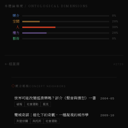
本體論維度 / ONTOLOGICAL DIMENSIONS
媒介
0
%
空間
20
%
人
38
%
權力
28
%
藝術
0
%
← 檔案庫
#
2723
◇
概念鄰居
CONCEPT NEIGHBORS
世界可能改變搖滾樂嗎？評介《聲音與憤怒》一書
2004-05
破報
社會運動
龐克
雙城奇謀：極化下的奇觀，一種凝視的城市學
2009-10
列斐伏爾
烏托邦
社會運動