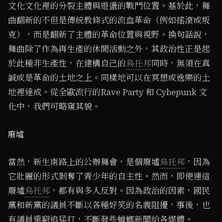
文化文化裡的分裂主體與遊盪的戰鬥位置。基於此，舞
曲翻新的不但是傳統教條式的流血革命（例如搖滾或叛
克），而是翻新了主體的革命位置與視野。換句話說，
舞曲除了作為再生產的休閒活動之外，其政治性正是起
於此種非生產性，在建構自己的
烏托邦
同時，無須在真
誠或是革命的土地之上。同樣地可以在冥想或逸樂的土
地裡達成。從全歐流行的Rave Party 和 Cybepunk 文
化中，我們可略窺其貌。
廢墟
當然，新生南路上的公辦舞會，是個廢墟
烏托邦
，因為
它壯麗的形式剝奪了青少年的自主性。然而，即便連這
廢墟
烏托邦
，都有與多人反對。因為政治的因素，國民
黨和新黨的議員不斷以各種好笑的名義阻擾，事後，也
有議員還窮追猛打，不斷發些蟑螂新聞給各媒體。