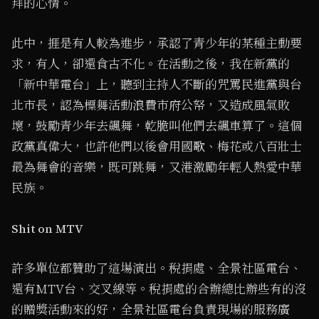
拜的心情。
此中，捱是有人較為進步，承認了青少年的某種主動要
求，有人，卻還食古不化。在活動之後，我在新黨的
「新中華電台」上，聽到主持人不斷的咒罵民進黨與台
北市長，認為標舞活動浪費市府公帑，又造成風氣敗
壞，鼓勵青少年去飆舞，乾脆叫他們去飆車算了。這個
政黨真偉大，也許他們以後會用國歌、梅花或八百壯士
最為舞會的音樂，既可跳舞，又港激勵年輕人熱愛中華
民族。
Shit on MTV
許多單位都贊助了這場演出。稅捐處、全景社區電台、
還有MTV台、交叉線等。稅捐處的合辦總比辦些有的沒
的贈獎活動來的好，全景社區電台負責現場的服務廣