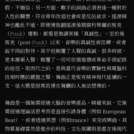
假、不媚俗；另一方面，歌手的詞曲必須表達一種對於
人性的關懷，符合青年改造社會或是反抗欲求。搖滾精
神也離此不遠，即便連推翻搖滾後期腐朽華麗的叛克
（
Punk
）運動，都還是強調某種「真誠性」。至於後
叛克（post-
Punk
）以來，音樂的真誠性被反轉，或者
說不同的對待。其不但顛覆了人聲的真誠，很多時候，
更本廢棄人聲，顛覆了一切可依循道德或革命手冊記錄
的途徑。取而代之的，是與當代音樂的實驗性與電腦科
技相呼應的鍵盤之聲，舞曲正是叛克精神現代延續的一
支，這大概是經常流連在舞廳的人無法想像的。
舞曲是一個無需經過大腦的音樂產品。精確來說，它無
需經過理論活思考而是直接引誘身體（例如 European
Beat），或者透過冥想（例如trance）來完成樂曲。其
物質基礎當然是進步的科技，文化氛圍則是處在後現代