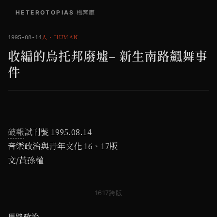
HETEROTOPIAS
/
檔案庫
人
・
HUMAN
1995-08-14
收編的烏托邦廢墟– 新生南路飆舞事
件
破報
試刊號 1995.08.14
音樂政治與青年文化 16、17版
文/黃孫權
1617跨版
馬路政治