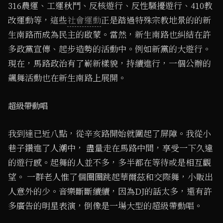
316農運、工運秋鬥、反核遊行、反性騷擾遊行、410教
改運動等，這些
社會運動
正是踏過特殊宗教地景的的新
生南路而成為民主的啟蒙。當然，新生南路也糾結在許
多政黨宣傳、起步造勢的活動中。例如新黨的大遊行。
現在，馬路政治有了嶄新樣貌，持續進行，一個公辦的
飆舞活動也在新生南路上展開。
超級帶動唱
我到達已近八點，從辛亥路開始就圍起了屏障。我從小
巷子鑽進了人潮中， 盡量走在馬路中間，享受一下久違
的遊行感。起舞的人並不多，多半都在等待或是相互觀
望。 一群老人惟了個圈圈跳起華爾茲和交際舞，小販出
人意外的少。音樂斷斷續續，因為DJ的話太多，還有許
多廣告的明星表演，倒像是一場大型的超級帶動唱。