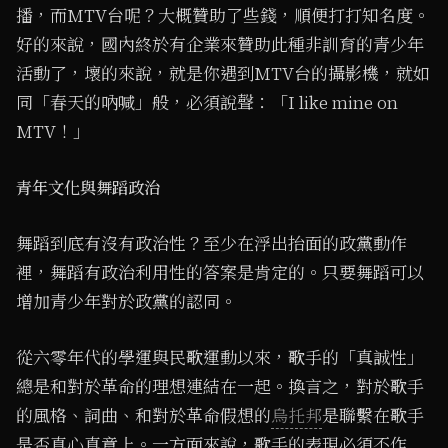
播，而MTV台呢？大概贊助了些錢，順便打打知名度。
好的來說，國內終於有企業來贊助此種非訓育的青少年
活動了，壞的來說，就是你遇到MTV台的攝影機，就如
同「春天的吶喊」般，必須說聲：「I like mine on
MTV！」
青年文化與舞蹈政治
舞蹈到底有沒有政治性？至少在浮出抬面的政黨動作
裡，舞蹈有政治利用性的答案是肯定的。只要舞蹈可以
增加青少年對於政黨的認同。
從六零年代的學運與民歌運動以來，歌手的「真誠性」
總是和對於革命的理想連結在一起。換言之，對於歌手
的風格、詞曲、和對於革命假想的
烏托邦
是聯繫在歌手
是否真心真意上。一方面來說，歌手的表現必須不作