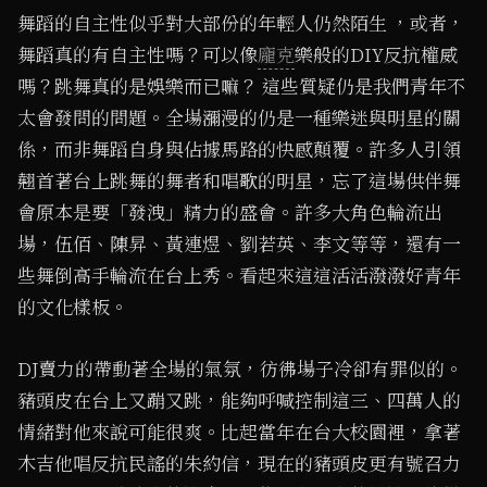
舞蹈的自主性似乎對大部份的年輕人仍然陌生 ，或者，
舞蹈真的有自主性嗎？可以像
龐克
樂般的DIY反抗權威
嗎？跳舞真的是娛樂而已嘛？ 這些質疑仍是我們青年不
太會發問的問題。全場瀰漫的仍是一種樂迷與明星的關
係，而非舞蹈自身與佔據馬路的快感顛覆。許多人引領
翹首著台上跳舞的舞者和唱歌的明星，忘了這場供伴舞
會原本是要「發洩」精力的盛會。許多大角色輪流出
場，伍佰、陳昇、黃連煜、劉若英、李文等等，還有一
些舞倒高手輪流在台上秀。看起來這這活活潑潑好青年
的文化樣板。
DJ賣力的帶動著全場的氣氛，彷彿場子冷卻有罪似的。
豬頭皮在台上又蹦又跳，能夠呼喊控制這三、四萬人的
情緒對他來說可能很爽。比起當年在台大校園裡，拿著
木吉他唱反抗民謠的朱約信，現在的豬頭皮更有號召力