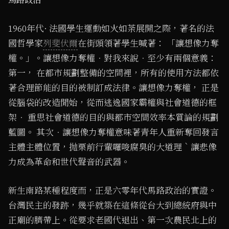
1960年代· 法國學生運動如火如荼展開之際，著名的法
國哲學家
列斐伏爾
在街頭領著學生喊著： 「讓想像力奪
權。」。讓想像力奪權．對我來說．至少有兩個意義：
第一， 在都市規劃整備的空問裡，所有的使用方法都依
著合理節能的目的被制訂成法律。讓想像力奪權， 正是
從腦袋的改造閒始，從而逃逸國家霸權與社會道德的框
架． 重思社會道德的目的與都市空間效率本質論的規劃
藍圖。 其次．讓想像力奪權意味著青年人重新奪回發言
主體主體位置，抛栗前行輩囉唆腐臭的大道理｀讓悲像
力成為革命和世代聲音的武器。
新生南路某種程度而，正是六零年代馬路政治的實證。
台灣民主的發跡，幾乎就築在這條從台大到總統府與中
正廟的臍帶上。從要求老國代退出、第一次農民北上的