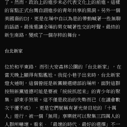
了。然而，政治上的進步未必代表文化上的前進。這樣
的盲點正式台灣自詡進步的青年共享的黑洞。另外一個
美國裔的DJ，更是在場中自以為是的帶動喊著一些無聊
的話語。最後還讓全場的男女喊著性交的呼聲。最終的
新生南路，變成了一個存粹的舞台。
台北新家
位於和平東路， 而引大安森林公圉的「台北新家」，在
當天晚上顯得有點尷尬。我從小巷子出来時，台北新家
燈火通明，這個曾經是新黨競選總部的場所，面對這群
按照新黨道德可能是要被「統統抓起来」的青少年的聚
集．卻束手煞策。這不僅是政治的失勢而已（在議會數
次干擾不成） ，更是它們號稱有著光榮目地的「十萬
人」遊行，被一個「無用」享樂就可以聚集三四萬人的
人群所嚇壞。看来．「最壞的時代．最好的選擇」不一