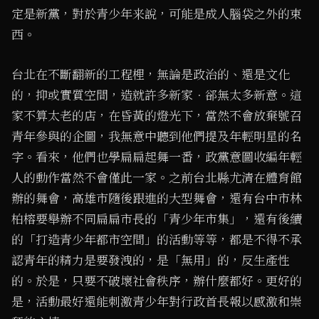
定是新黨，對於青少年来說，可能是成人腦袋之外的束
西。
台北在不斷翻新的工程梩，無論是政治的、還是文化
的，抑或實質空間，造就許多新家．郤無太多新意。這
家不算太老的店，在昏黃的燈光下，當然不會放棄號召
青年參與的企圖，我無意中聽到他們提及年輕明星的名
字。看來，他們也學扁扁起舞一番，政黨意圖收編年輕
人的動作當然不會僅此一家。之前台北縣尤清在體育館
辦的舞會，高雄市隨後跟進的大型舞會，還有台中市林
柏榕要舉辦不同扁扁市長的「青少年市集」，還有後續
的「打造青少年都市空間」的活動等等，都是不得不承
認青年的精力是要發洩的，是「無用」的，反生產性
的。於是，只要不破壞社會秩序，辦什麼都好。更好的
是，活動最好還能刺激青少年對行政首長報以感激和崇