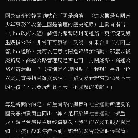
國民黨籍的韓國瑜就在「國是論壇」（這大概是有關青
少年事務首次登上國是論壇的歷史紀錄）上發言指出：
台北市政府未經申請極為關暫時封閉道路，更何況又嚴
重毀損公務，非常不可原諒。又說：如果台北市府因主
管北市道路，就可以任意封閉道路舉辦活動，那麼以後
鐵路局、高速公路管理局是否也可「封閉鐵路、高速公
路舉辦活動」？（這倒是不錯的點子，我想）另外一位
立委則直接指責羅文嘉說：「羅文嘉看起來就像長不大
的小孩子，只會玩些長不大、不成熟的遊戲。」
算是新聞的的是，新生南路的飆舞和
社會運動
所遭受的
國民黨指責簡直同出一轍。是舞蹈與
社會運動
一樣重
要，還是台灣民主歷經這麼久，我們的立委的眼光還是
如「小孩」般的停滯不前，媒體仍然習於做個傳聲筒，