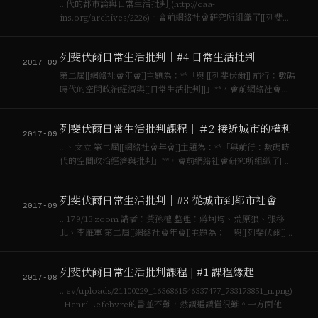
…代的都市論與日常生活批判](http://caa-
ins.org/archives/2226)。會前網絡社會研究所組織了[[列斐伏
爾]]核心文本精讀討論班。本文為第五次「[[馬克思主義]]作為
日常生活的批判知識」zoom錄音整理。 時間：2017.9.…
列斐伏爾日常生活批判｜#4 日常生活批判
2017-09
第二屆[[網絡社會年會]]主題為：**「與 [[列斐伏爾]] 前行：數碼
時代的空間政治經濟與[[日常生活批判]]」**，會前網絡社會研
究所組織了[[列斐伏爾]]核心文本精讀討論班。…
列斐伏爾日常生活批判課程｜＃2 接近城市的權利
2017-09
…、文立 第二屆[[網絡社會年會]]主題為：**「與前行：數碼時
代的空間政治經濟與批判」**，會前網絡社會研究所組織了[[列
斐伏爾]]核心文本精讀討論班。本文為第二次「從城市到都市社
會」zoom錄音整理。課程討論hackmd： [https://hack…
列斐伏爾日常生活批判｜#3 從城市到都市社會
2017-09
…17 9/13 zoom 講者：黃孫權 整理：蔣坷均、荒原狼、張移
北、李雁軍 第二屆[[網絡社會年會]]主題為：「與[[列斐伏爾]]前
行：數碼時代的空間政治經濟與[[日常生活批判]]」，會前網絡
社會研究所組織了[[列斐伏爾]]核心文本精讀討論班。本文為…
列斐伏爾日常生活批判課程 | #1 課程緣起
2017-08
…ev/uploads/21100229_1636861546337477_733173851_n.png)
Henri Lefebvre的書並不難，然讀遍讀懂很難。一方面他是