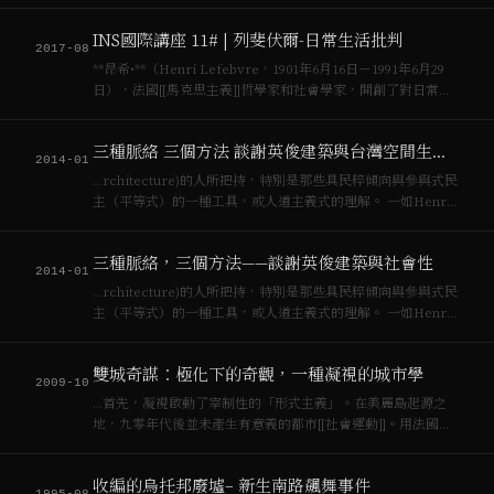
狂想曲式寫作，發散闊延而能掌握整體；二來他的著作很晚才
進到英文世界（以至於Soja…
INS國際講座 11# | 列斐伏爾-日常生活批判
2017-08
**昂希•**（Henri Lefebvre，1901年6月16日－1991年6月29
日），法國[[馬克思主義]]哲學家和社會學家，開創了對日常生
活的批判，引入了城…
三種脈絡 三個方法 談謝英俊建築與台灣空間生產之辯詰
2014-01
…rchitecture)的人所把持，特別是那些具民粹傾向與參與式民
主（平等式）的一種工具，或人道主義式的理解。 一如Henri
Lefebvre所言：「每一個社會都會產生其支持自身的空間」。
亦即，每一個空間都瀰漫的社會關係[^2]。在Lefebvre的[[空
三種脈絡，三個方法——談謝英俊建築與社會性
間生產…
2014-01
…rchitecture)的人所把持，特別是那些具民粹傾向與參與式民
主（平等式）的一種工具，或人道主義式的理解。 一如Henri
Lefebvre所言：「每一個社會都會產生其支持自身的空間」。
亦即，每一個空間都瀰漫的社會關係[^2]。在Lefebvre的[[空
雙城奇謀：極化下的奇觀，一種凝視的城市學
間生產…
2009-10
…首先，凝視啟動了宰制性的「形式主義」。在美麗島起源之
地，九零年代後並未產生有意義的都市[[社會運動]]。用法國哲
學家[[列斐伏爾]]（Lefebvre）的話來說，高雄的空間實踐
（spatial practice）就是空間表徵（space of repr…
收編的烏托邦廢墟– 新生南路飆舞事件