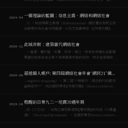
[[Fred Turner]]給我故事線索，讀[[John Markoff]] 給我歷史
秘密與更寬廣的視野，…
一個理論的藍圖：信息主義、網絡和網絡社會
2024-04
…3）。哈伯瑪斯主義者（Habermasian）關於憲法和民主政
治制度作為社會共同基礎，以及芝加哥學派（[[列斐伏爾]]
（Henri Lefebvre）和桑內特（Richard Sennett）無意中恢
復了這觀點），對城市作為溝通和社會整合的公共空間的看法
此城非樹：建築當代網絡社會
已淡出舞台。社…
2020-12
…。違建、棚戶區、地攤、夜市，總之，所有的有機生活都需
要讓位給新自由主義下追尋最高地租的目的，而正這是樹狀規
劃之空間表徵（Henri Lefebvre, The Production of
space）。在一個月間，我儘管帶了三千個規劃師、建築師、
超越個人帳戶: 第四屆網絡社會年會“網民21”備忘錄
學生與居民與市民走上街…
2020-06
…ongitive mapping）。 第二屆“**與前行：算法時代的都市
論與批判**”，向法國哲學家[[列斐伏爾]]（Henri Lefebvre）
學習，想象隨着他走到今日，從日常生活與[[空間生產]]角度，
來恢復我們的社會－生活空間。當今數碼化的日常生活已讓人
甦醒的日常九二一地震20週年展
們忘…
2019-10
…的《三叉坑》、余雋江威尼斯建築[[雙年展]]的作品《川震重
建》（Steel and Mountain）。 法國哲學家Henri Lefebvre
曾說：「**像是從悲劇中好不容易活下來的難民，人們永遠會
在其中尋找安全的所在，只有透過悲劇性知識的靈光來改變