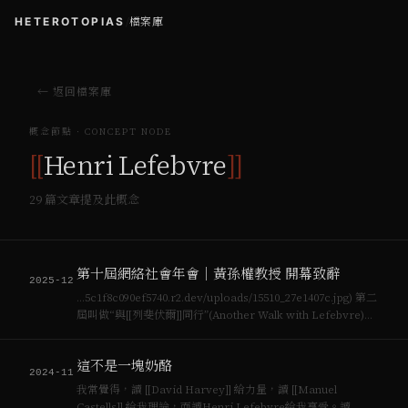
HETEROTOPIAS
/
檔案庫
← 返回檔案庫
概念節點 · CONCEPT NODE
[[
Henri Lefebvre
]]
29
篇文章提及此概念
第十屆網絡社會年會｜黃孫權教授 開幕致辭
2025-12
…5c1f8c090ef5740.r2.dev/uploads/15510_27e1407c.jpg) 第二
屆叫做“與[[列斐伏爾]]同行”(Another Walk with Lefebvre)。
從這位深刻影響空間理論的哲學社會學家中，重新思考[[日常…
這不是一塊奶酪
2024-11
我常覺得，讀 [[David Harvey]] 給力量，讀 [[Manuel
Castells]] 給我理論，而讀Henri Lefebvre給我享受。讀