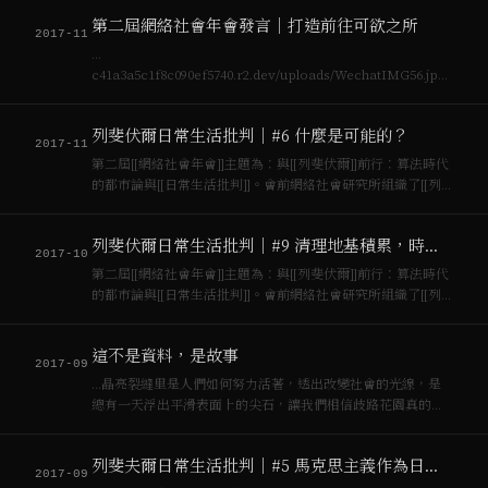
維埃革命的成功，兩次世界大戰，[[馬克思]]理…
第二屆網絡社會年會發言｜打造前往可欲之所
2017-11
…
c41a3a5c1f8c090ef5740.r2.dev/uploads/WechatIMG56.jpg)
[[列斐伏爾]]出生於1901，活了九十歲。他是20世紀的目睹者，
研究者與實踐者。他目睹蘇維埃革命的成功，兩次世界大戰，
列斐伏爾日常生活批判｜#6 什麼是可能的？
[[馬克思]]理…
2017-11
第二屆[[網絡社會年會]]主題為：與[[列斐伏爾]]前行：算法時代
的都市論與[[日常生活批判]]。會前網絡社會研究所組織了[[列
斐伏爾]]核心文本精讀討論班。本文為第六次“…
列斐伏爾日常生活批判｜#9 清理地基積累，時刻與技術宰制的日常生活
2017-10
第二屆[[網絡社會年會]]主題為：與[[列斐伏爾]]前行：算法時代
的都市論與[[日常生活批判]]。會前網絡社會研究所組織了[[列
斐伏爾]]核心文本精讀討論班。本文為第九次「…
這不是資料，是故事
2017-09
…晶亮裂縫里是人們如何努力活著，透出改變社會的光線，是
總有一天浮出平滑表面上的尖石，讓我們相信歧路花園真的存
在。 如Henri Lefebvre說的，**讓不可能成為可能
（possible – impossible)**。
列斐夫爾日常生活批判｜#5 馬克思主義作為日常生活的批判知識
2017-09