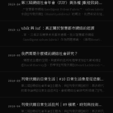
第三屆網絡社會年會（IUF）黃孫權 |歡迎致詞:挑戰技術烏托邦的政治對話框架
它，穿透它。…
2019-04
…**智慧都市網絡/Intelligent Urban Fabric**，urban fabric
來自[[列斐伏爾]]（Henri Lefebvre）的概念，我們希望在這
個基礎上，重新討論有關政府治理與政策、智能城市、民間倡
議組織以及市民科學等等關鍵作用。 請容許…
ubik 與 iuf ：真正關於智慧都市網絡的起源
2018-11
…官 ，三者正在競爭未來都市意義。我以智慧都市網絡
（intelligent urban fabric）作為問題意識，（借用Henri
Lefebvre之意）， 旨在探詢由技術差異地理學所產生的都市
化與工業化之網絡上所浮現出來的社會文化與城鄉新關係，將
我們需要什麼樣的網絡社會研究？
都市作一個為包含了市…
2018-05
…變歷史主體的空間。與當時的批判地理學家如[[大衛·哈維]]
([[David Harvey]])、哲學家[[列斐伏爾]](Henri Lefebvre)一
起[^6]（同時間的還有部分新左與英國的文化研究學派），扛起
左翼大旗，將城市理解為革命的基地，[[傅柯]]對此種理論…
列斐伏爾的日常生活｜#10 日常生活像是從悲劇中好不容易活下來的難民
2018-05
第二屆[[網絡社會年會]]主題為：與[[列斐伏爾]]前行：算法時代
的都市論與[[日常生活批判]]。會前網絡社會研究所組織了[[列
斐伏爾]]核心文本精讀討論班。本文為第十次「…
列斐伏爾日常生活批判｜#9 積累，時刻與技術宰制的日常生活
2018-04
第二屆[[網絡社會年會]]主題為：與[[列斐伏爾]]前行：算法時代