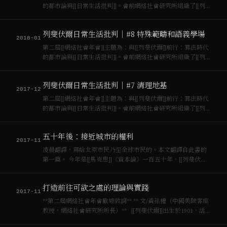
的都市論與[[日常生活批判]]。會前網絡社會研究所組織了[[列
斐伏爾]]核心文本精讀討論班。本文為第九次“…
列斐伏爾日常生活批判｜#8 特殊範疇和語義學場
2018-01
第二屆[[網絡社會年會]]主題為：與[[列斐伏爾]]前行：算法時代
的都市論與[[日常生活批判]]。會前網絡社會研究所組織了[[列
斐伏爾]]核心文本精讀討論班。本文為第八次「…
列斐伏爾日常生活批判｜#7 清理地基
2017-12
第二屆[[網絡社會年會]]主題為：與[[列斐伏爾]]前行：算法時代
的都市論與[[日常生活批判]]。會前網絡社會研究所組織了[[列
斐伏爾]]核心文本精讀討論班。本文為第七次「…
五十年後：接近城市的權利
2017-11
凌晨翻譯，寫給北京市民乃至全球市民的。本文翻譯自此書的
第一篇。 今年是[[馬克思]]《資本論》一百五十年，[[列斐伏爾]]
《接近城市的權利》(Le Droit a la Ville/TheRight to the
City)發表五十週年。Ve…
打造前往可欲之處的理論與實踐
2017-11
**第二屆網絡社會年會歡迎致詞** ** 文/黃孫權（中國美院客座
教授，網絡社會研究所所長）** [[列斐伏爾]]出生於1901，活
了九十歲。他是20世紀的目睹者，研究者與實踐者。他目睹蘇