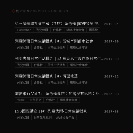
◇
概念鄰居
CONCEPT NEIGHBORS
第三屆網絡社會年會（IUF）黃孫權 |歡迎致詞:挑戰技術烏托邦的政治對話框架
2019-04
Hackathon
列斐伏爾
合作社
網絡社會年會
黑客松
列斐伏爾日常生活批判｜#3 從城市到都市社會
2017-09
列斐伏爾
合作社
日常生活批判
網絡社會年會
列斐夫爾日常生活批判｜#5 馬克思主義作為日常生活的批判知識
2017-09
列斐伏爾
合作社
日常生活批判
網絡社會年會
列斐伏爾日常生活批判｜#7 清理地基
2017-12
列斐伏爾
合作社
日常生活批判
網絡社會年會
加密飛行 Vol.7a | 黃孫權專訪：加密沒有思想；朋友們啊，我們還在被殖民
2025-03
Vitalik
加密朋克
合作社
網絡社會年會
INS國際講座 11# | 列斐伏爾-日常生活批判
2017-08
列斐伏爾
日常生活批判
網絡社會年會