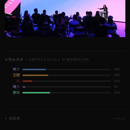
本體論維度 / ONTOLOGICAL DIMENSIONS
媒介
26
%
空間
29
%
人
11
%
權力
3
%
藝術
31
%
← 檔案庫
#
15510