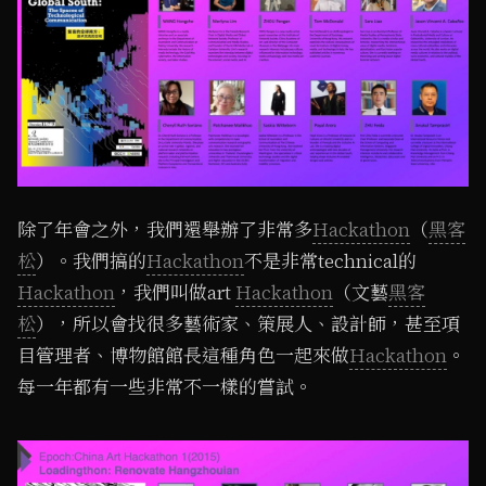
除了年會之外，我們還舉辦了非常多
Hackathon
（
黑客
松
）。我們搞的
Hackathon
不是非常technical的
Hackathon
，我們叫做art
Hackathon
（文藝
黑客
松
），所以會找很多藝術家、策展人、設計師，甚至項
目管理者、博物館館長這種角色一起來做
Hackathon
。
每一年都有一些非常不一樣的嘗試。