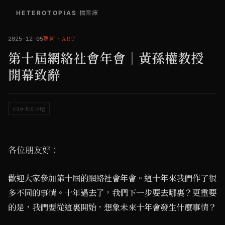
HETEROTOPIAS
/
檔案庫
藝術
・
ART
2025-12-05
第十屆網絡社會年會｜黃孫權教授
開幕致辭
caa-ins.org
各位朋友好：
歡迎大家參加第十屆的網絡社會年會。這十年來我們作了很
多不同的事情。十年過去了，我們下一步要去哪裏？更重要
的是，我們要從這裏開始，想象未來十年會發生什麼事情？