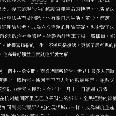
以及之後工業現代性面臨新資訊革命的轉型。他曾是法
為批評法共而遭開除。他有關日常生活，革命，節慶，
關鍵理論思考，成為六八學運的理論基礎，也影響了法
劃實踐與政治社會議程。他幹過計程車司機，廣播員，鄉
任。
他豐富精彩的一生，不僅只是復活，更新了馬克思的
，他高聲呼籲並且實踐他所愛之事。
另一個由抽象空間，商業時間所統治，世界上最多人同時
據阿里巴巴去年的數據顯示，零點交
寶雙十一購物節。
額突破10億元人民幣。今年十一月十一日凌晨3分零一
。在杭州這個阿里巴巴企業誕生的城市，全民運動的節
已如同
列斐伏爾
所描述的現代城市一樣，成為制度生產