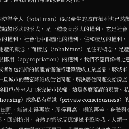
？即：由我們明日希望的現實來打造。
得全人（total man）得以產生的城市權利也已然
種超越形式的形式，是一種最高形式的權利，它是社會
由的權利，社會化中個體化的權利，住和棲居的權利，
與地產的概念，而棲居（inhabitant）是住的概念，是
挪用（appropriation）的權利。
我們不應再像柯比
或者如包浩斯的後繼者僅僅將建築變成工業產品，將城市
一旦城市的豐富降維成住宅問題，解決居住問題交給房產
除租戶/外來人口來完備市民權，這是多麼荒謬的現實。私
 housing）成為私有意識（private consciousness）
村
田野
，無論走得再遠，爬得再高，喫的再差，身體與
都，回到杭州，身體的過敏反應卻幾乎擊垮我。人類一