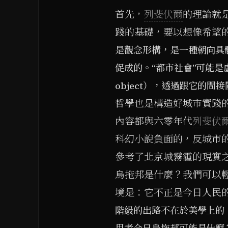
首先，
列斐伏爾
的理論就
踐的基礎，要以想像希望
是觀念形構，是一種朝向具
促成的。“都市社會”可能是虛
object），透過跟它的間
哲學也是構造好城市實踐
內容都與六零年代
列斐伏
科幻小說負面的，反城市的
參考了北京城霧霾的現實
烏拖邦是什麼？我們可以
境是：它不正是今日人民
階級的出路不在於美學上的