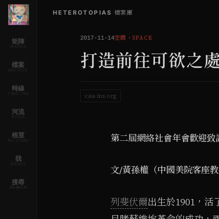
HETEROTOPIAS
/
檔案庫
空間
・
SPACE
2017-11-14
矩陣
MATRIX
打造前往可欲之
檔案
ARCHIVE
時線
TIMELINE
caa-ins.org
河流
RIVER
根莖
第二屆網絡社會年會歡迎致
RHIZOME
我
ABOUT
文/黃孫權（中國美院客座
搜尋
SEARCH
列斐伏爾
出生於1901，
目睹蘇維埃革命的成功，