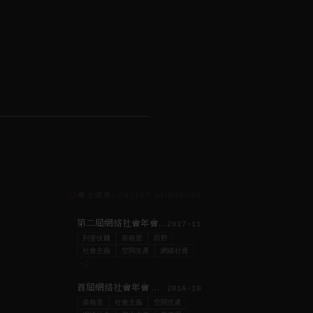
◇
概念鄰居
CONCEPT NEIGHBORS
第二屆網絡社會年會發言｜打造前往可欲之所
2017-11
列斐伏爾
奈格里
田野
社會主義
空間生產
網絡社會
+
2
首屆網絡社會年會 青年圓桌論壇報告主題與摘要
2016-10
奈格里
社會主義
空間生產