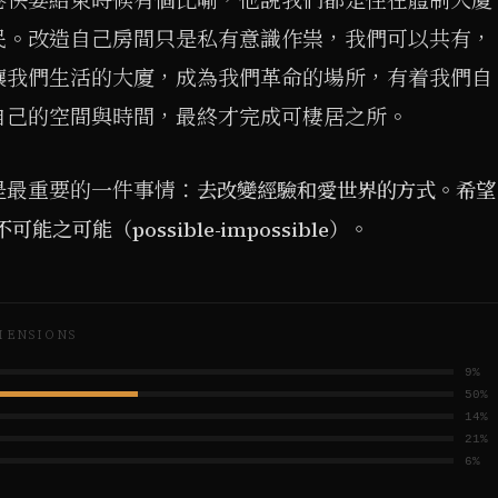
卷快要結束時候有個比喻，他說我們都是住在體制大廈
民。改造自己房間只是私有意識作祟，我們可以共有，
讓我們生活的大廈，成為我們革命的場所，有着我們自
自己的空間與時間，最終才完成可棲居之所。
是最重要的一件事情：
去改變經驗和愛世界的方式。希望
可能（possible-impossible）。
MENSIONS
9
%
50
%
14
%
21
%
6
%