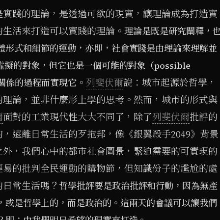
是實踐的理論，是透過可欲的現實，讓理論成為打造實
的生活來打造可以實踐的理論。
理論是既是研究闡釋，
體形式和細節的運動，亦即，社會實踐是由理論來理解並
擬的對象，但它也是一個可能的對象（possible
。
列斐伏爾
說：城市起源於哲學，
接關係的過程而實現它
的理論，並非什麼形上學的思考。然而，城市的形式與
爾
面對的工業現代性大大不同了，除了
列斐伏爾
批評的
，遠離日常生活的歹拖邦，像《銀翼殺手2049》背景
之外，我們心中的都市社會圖景，緊迫需要的可實現的
輕易的批判全民運動的購物節，但知識份子的尷尬的處
的日常生活嗎？
哲學批評要是政治批評和行動，因為無產
，或是哲學上的，而是政治的。這兩天的會議可以讓我們