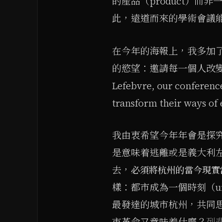
的產品（product）而
此，遠道而來的學術會議
在今年的海報上，我多加了
的慾望：邀請每一個人改變
Lefebvre, our conference
transform their ways of
我由衷希望今年年會是探
是意味着逃離或是義大利
去，
必須將杭州的當今現實當
樣：都市成為一個時刻（urb
最發達的城市杭州，共同思
市革命又意味着什麼？
列