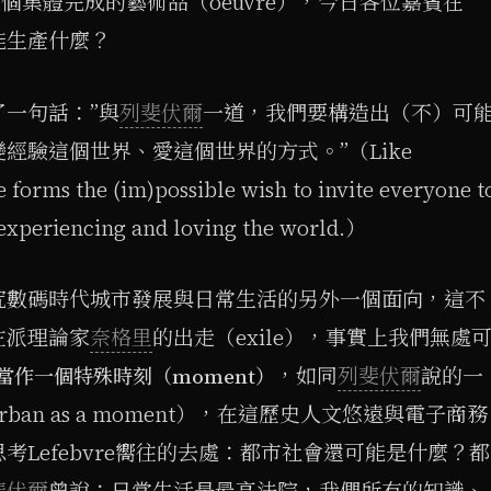
非一個集體完成的藝術品（oeuvre），今日各位嘉賓在
能生產什麼？
一句話：”與
列斐伏爾
一道，我們要構造出（不）可
經驗這個世界、愛這個世界的方式。”（Like
 forms the (im)possible wish to invite everyone t
 experiencing and loving the world.）
究數碼時代城市發展與日常生活的另外一個面向，這不
左派理論家
奈格里
的出走（exile），事實上我們無處
，如同
列斐伏爾
說的一
作一個特殊時刻（moment）
an as a moment），在這歷史人文悠遠與電子商務
考Lefebvre嚮往的去處：都市社會還可能是什麼？都
斐伏爾
曾說：日常生活是最高法院，我們所有的知識、