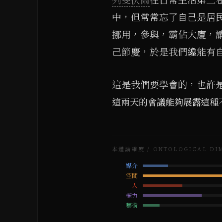
列斐伏爾
在日常生活第三
中，但常常忘了自己是居
挪用，參與，霸佔大廈，
己節慶，於是我們纔能有
這是我們要學會的，也許
這兩天的會議能夠展露這種不可能之
本體論維度 / ONTOLOGICAL DI
媒介
空間
人
權力
藝術