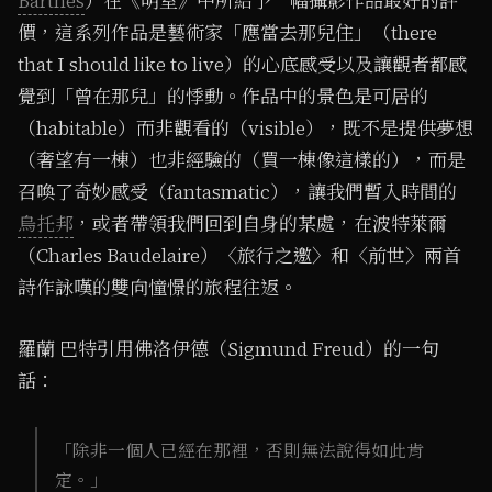
Barthes
）在《明室》中所給予一幅攝影作品最好的評
價，這系列作品是藝術家「應當去那兒住」（there
that I should like to live）的心底感受以及讓觀者都感
覺到「曾在那兒」的悸動。作品中的景色是可居的
（habitable）而非觀看的（visible），既不是提供夢想
（奢望有一棟）也非經驗的（買一棟像這樣的），而是
召喚了奇妙感受（fantasmatic），讓我們暫入時間的
烏托邦
，或者帶領我們回到自身的某處，在波特萊爾
（Charles Baudelaire）〈旅行之邀〉和〈前世〉兩首
詩作詠嘆的雙向憧憬的旅程往返。
羅蘭 巴特引用佛洛伊德（Sigmund Freud）的一句
話：
「除非一個人已經在那裡，否則無法說得如此肯
定。」