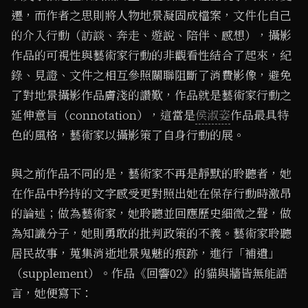
遷，而作者之思則將人物地景凝固成檔案，文件化自己
的介入行動（訪談、奔走、遊說、陪伴、感想），攝影
作品的可視性與藝術家行動的非觀看性結合了起來，紀
錄、見證、文件之相互參照關聯阻斷了消費影像，避免
了對地景攝影作品膚淺的讚歎，作品就是藝術家行動之
延伸意旨（connotation），這當是
侯淑姿
作品最具特
色的風格，藝術家以攝影策了自身行動的展。
與之前作品不同的是，藝術家不再是靜默的聆聽者，她
在作品中矜持的文字感受更對照出她在保存行動時激昂
的論述；做為藝術家，她聆聽並回應歷史細微之聲，做
為知識分子，她則勇敢的批判政策的不義。藝術家聆聽
居民故事，蒐集消逝地景鬼魅的痕跡，進行「補遺」
（supplement）。作品《回響02》的貓與牆皆無能語
言，她便寫下：