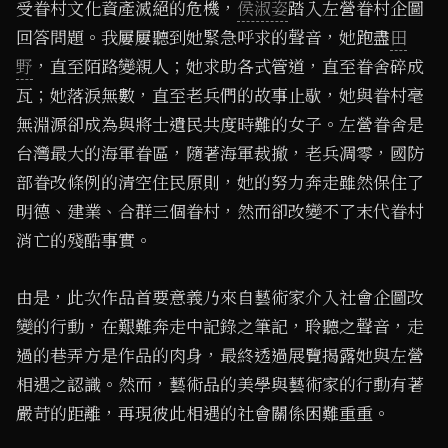
受眷村文化資產滅絕的危機，
侯淑姿
踏入左營眷村企圖
回答問題。我屢屢聽到她緊急呼求的聲音，她跑盡
田
野
，直至陌路變親人；她求助各式管道，直至眷舍碎成
瓦；她落淚無數，直至老兵們的故事止歇，她與眷村毫
無淵源卻成為與將士遺民共度時難的女子。左營眷舍是
台灣最大的海軍眷區，隨著海軍裁撤，老兵凋零，國防
部眷改條例的清空住民原則，她的努力奔走雖然保住了
明德、建業、合群三個眷村，然而卻改變不了末代眷村
消亡的殘酷事實。
由是，此次作品首要意義乃來自藝術家介入社會企圖改
變的行動，在艱難奔走中記錄之筆記，聆聽之聲音，走
過的巷弄方是作品的肉身，最終透過展覽揭露她與左營
相遇之認識。然而，藝術品的美學與藝術家的行動有著
嚴苛的距離，再現彼此相遇的社會關係困難重重。