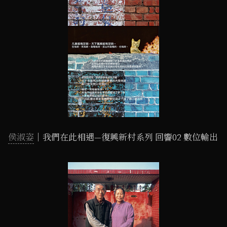
侯淑姿
｜我們在此相遇—復興新村系列 回響02 數位輸出