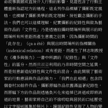
命故事震撼或直接介入行動的影響，見證包含了行動主
體重新指認地方的過程，這系列作品模糊了攝影既定風
格，也模糊了攝影美學的既定理解，接近觀念攝影的手
法。我們也可以這樣理解，紀實攝影的紀錄性與做為藝
術作品的「文件性」乃是透過拍攝時間場所與展示的時
間場所有所差距而產生意義之衍異，因為攝影時間的
「此存在」（ça a été）與展出時間場所的指標關係
（indexical relation）或有差距，而產生了林志明教授
在《複多與張力》一書中所謂的「紀錄性」與「文件
性」的區分。然而
侯淑姿
利用的乃非時間空間之延異，
而是刻意創造紀錄性與文件性的混合，由此開展了藝術
家的行動意涵與作品的張力。「我們在此相遇」包含四
個眷村30餘件作品，攝影原幅作品依舊滿溢著紀錄性，
而原幅下方的作品則透過負片化來追悼已消逝或即將消
逝的地景，藝術家將自己的不捨叨唸與居民的口述歷史
以文字描述匯集於照片上，鏡頭記錄性呈現了人物的變