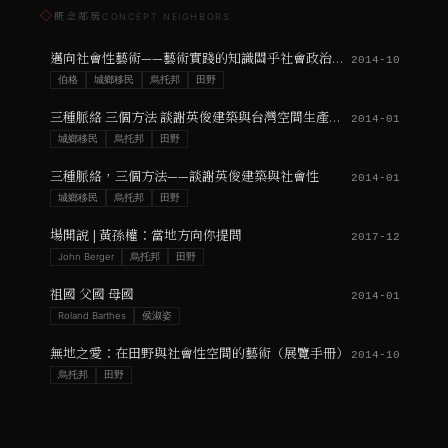
◇
概念鄰居
CONCEPT NEIGHBORS
邁向社會性藝術——藝術實踐的知識關乎社會政治過程的知識
2014-10
伯格
城鄉移民
烏托邦
田野
三種脈絡 三個方法 談謝英俊建築與台灣空間生產之辯詰
2014-01
城鄉移民
烏托邦
田野
三種脈絡，三個方法——談謝英俊建築與社會性
2014-01
城鄉移民
烏托邦
田野
場開說 | 黃孫權：當地方向你提問
2017-12
John Berger
烏托邦
田野
祖國 父國 母國
2014-01
Roland Barthes
侯淑姿
無地之愛：在田野與社會性空間的藝術（展覽手冊）
2014-10
烏托邦
田野