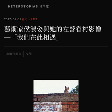
HETEROTOPIAS
/
檔案庫
藝術
・
ART
2017-02-12
藝術家侯淑姿與她的左營眷村影像
─「我們在此相遇」
典藏今藝術
高雄