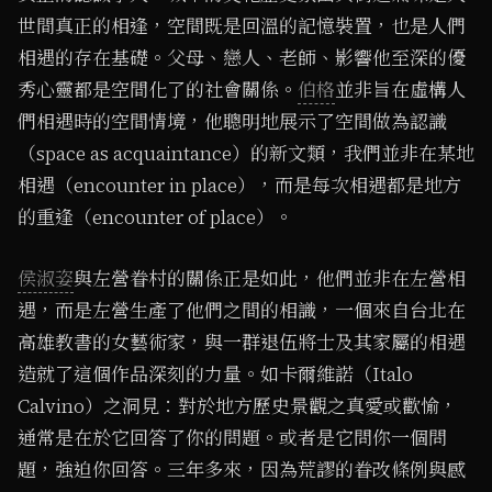
世間真正的相逢，空間既是回溫的記憶裝置，也是人們
相遇的存在基礎。父母、戀人、老師、影響他至深的優
秀心靈都是空間化了的社會關係。
伯格
並非旨在虛構人
們相遇時的空間情境，他聰明地展示了空間做為認識
（space as acquaintance）的新文類，我們並非在某地
相遇（encounter in place），而是每次相遇都是地方
的重逢（encounter of place）。
侯淑姿
與左營眷村的關係正是如此，他們並非在左營相
遇，而是左營生產了他們之間的相識，一個來自台北在
高雄教書的女藝術家，與一群退伍將士及其家屬的相遇
造就了這個作品深刻的力量。如卡爾維諾（Italo
Calvino）之洞見：對於地方歷史景觀之真愛或歡愉，
通常是在於它回答了你的問題。或者是它問你一個問
題，強迫你回答。三年多來，因為荒謬的眷改條例與感