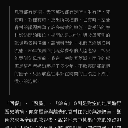
凡事都有定期，天下萬物都有定時。生有時，死
有時。栽種有時，拔出所栽種的，也有時。左營
眷村的議題觸動了許多敏感的神經，當受訪的眷
村奶奶開始啜泣，揭開的是50年前與父母死別的
記憶場景與傷痛。誰能料想到，她們歷經風浪與
流離，50年後再回到魂縈夢牽的大陸老家，卻只
能哭倒父母墳前。我在一旁陪著落淚，而我的感
傷是這些老奶奶壓抑了多少年，不敢輕開那記憶
的匣子，只因前塵往事都在時間的巨浪之下成了
微小的泡影。
「回響」、「殘響」、「餘音」系列是對空的地景進行
歷史填補，傾頹屋舍與離去的眷村住民將無法語言，藝
術家成為全觀的敘說者，說著地景中蒐集而來的殘留迴