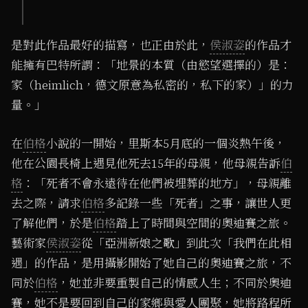
是對此作品最好的描寫，也正由於此，
侯淑姿
的作品才
能擁有巴特所謂：「地景的本質（由慾望選擇的）是：
家（heimlich，德文原意為私密的，私下的家）」的力
量。」
在
伯格
小說的一開始，里斯本5月底的一個炎熱午後，
他在公園長椅上遇見他死去15年的母親，他母親告訴
伯
格
：「死者不會永遠待在他們被埋葬的地方」，母親離
去之際，請求
伯格
多記錄一些「死者」之事，讓世人更
了解他們，於是
伯格
踏上了時間與空間的奧迪賽之旅。
藝術家
侯淑姿
從「亞洲新娘之歌」到此次「我們在此相
遇」的作品，是用攝影開始了她自己的奧迪賽之旅，不
同於
伯格
，她並非要重製自己的情感人生；不同於奧迪
賽，她不是要回到自己的家鄉與愛人團聚，她將路程所