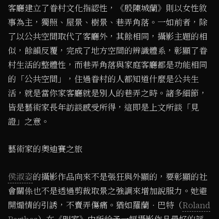
客廳建立了眷村文化指認性，《殷陳城蘭》則以女性敘
事為主，獨照、屋景、樹景、巷弄角落。一如前者，除
了以公共空間取代了客廳外，其餘相同，攝影主題的相
似，餘韻反覆，完成了地方空間的辨識體系，彰顯了眷
村生活的整體性，而巷弄角落與家庭客廳都是功能相同
的「公共空間」，住過眷村的人都知道什麼是公共生
活，就是當你家客廳就是別人的巷弄之時。諸多細節，
皆是藝術家長年訪談感受所得，這即是上文所談「見
證」之意。
藝術家的奧迪賽之旅
侯淑姿
的攝影作品向來不是張狂與外顯的，要彰顯的社
會關係也不是透過剪裁取景之強調來增加說服力。她避
開煽情的引誘，不賣弄傷痛。猶如羅蘭．巴特（
Roland