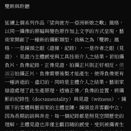
雙眸與聆聽
延續上個系列作品「望向彼方─亞洲新娘之歌」風格，
以同一攝像的原幅與變色原作加上文字的方式呈現，藝
術家開創了一種新的攝影類型，我稱之為「雙眸」風
格，一是鏡頭之眼（證據，記錄），一是作者之眼（見
證），見證乃主體感受與工具技術介入之結果。若拍攝
負片，負像記錄，正像見證，拍攝正片則正好相反。
侯
淑姿
拍攝正片，負像需要後製才能產生，使得負像更有
一種消逝的、虛幻的，同時是主體介入之結果。藝術家
辯證處理了此生產原理，透過正像／負像的並置，將攝
影的紀錄性（documentality）與見證（witness），鏡
頭下的客體與藝術家的主體並陳，鏡頭並非客觀中立，
因為長期訪談與奔走，每一個紀錄都是照見空間歷史的
理解，主體見證也非僅主觀目睹的感受，受到被攝者生