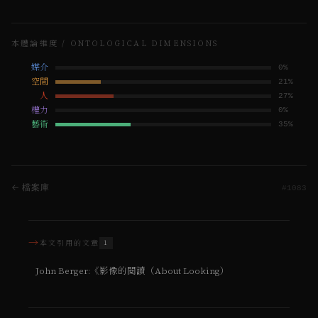
本體論維度 / ONTOLOGICAL DIMENSIONS
媒介
0
%
空間
21
%
人
27
%
權力
0
%
藝術
35
%
← 檔案庫
#
1083
→
本文引用的文章
1
John Berger:《影像的閱讀（About Looking）