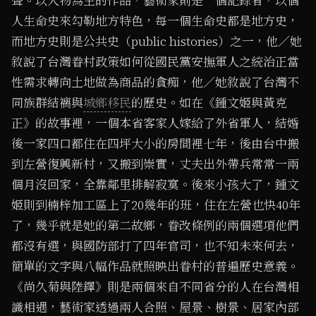
聲。以人物為主的作品，藝術家則是一個記錄者，以個
人生命史來勾勒地方特色，每一個生命史都是地方史，
而地方史則是公共史（public histories）之一，他／她
敘說了台灣眷村政策如何從國民黨安撫軍人之統治正當
性需求轉向土地做為商品的貪痴，他／她敘說了台灣不
同族群結褵與
城鄉移民
的歷史。如在《鍾文姬與黃克
正》的故事裡，一個本省客家人嫁給了外省軍人，結婚
後一家四口都住在四坪大小的房間裡七年，後由台中搬
到左營復興新村，又搬到崇實，丈夫出外帶兵常常一兩
個月沒回家，全靠鄰里排解寂寞。後來小孩大了，鍾文
姬則到楠梓加工區上了20幾年的班，住在左營也快40年
了，幾乎就是她的第二故鄉，眷改條例的兩個選項他們
都沒有選，與國防部打了四年官司，也不知未來何去，
簡單的文字與八幅作品就照映出眷村的普遍歷史意義。
《尚久菊與陸鐸》則是兩個來自不同省分的人在台灣相
識相遇，藝術家透過兩人合照、屋景、樹景、居家內部