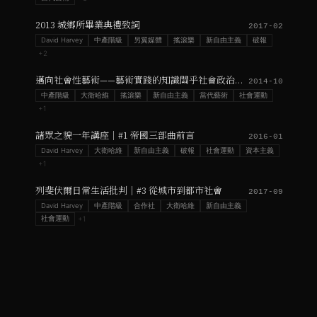
2013 城鄉所畢業典禮致詞
2017-02
David Harvey
中產階級
另翼媒體
搖滾樂
新自由主義
破報
+
2
邁向社會性藝術——藝術實踐的知識關乎社會政治過程的知識
2014-10
中產階級
大衛哈維
搖滾樂
新自由主義
當代藝術
社會運動
+
1
諸眾之貌一年講座｜#1 帝國三部曲前言
2016-01
David Harvey
大衛哈維
新自由主義
破報
社會運動
資本主義
+
1
列斐伏爾日常生活批判｜#3 從城市到都市社會
2017-09
David Harvey
中產階級
合作社
大衛哈維
新自由主義
社會運動
+
1