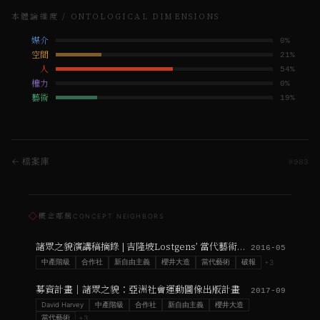
本體論維度 / ONTOLOGICAL DIMENSIONS
媒介
0
%
空間
21
%
人
54
%
權力
0
%
藝術
19
%
← 檔案庫
#
983
◇
概念鄰居
CONCEPT NEIGHBORS
諸眾之貌演講稿摘錄 | 吉隆坡Lostgens’ 當代藝術空間
2016-05
中產階級
合作社
新自由主義
櫻井大造
當代藝術
破報
+
3
募資計畫｜諸眾之貌：亞洲社會運動圖像出版計畫
2017-09
David Harvey
中產階級
合作社
新自由主義
櫻井大造
當代藝術
+
3