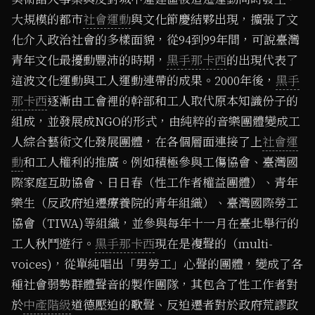
大規模的都市
社會運動
與文化節慶結夥出現，擴張了文
化介入政治社會的多樣面貌，從94到99年間，可說臺灣
青年文化最擾動豐沛的時期，
黑手那卡西
的出現代表了
這波文化運動與工人運動連帶的成果。2000年後，
黑手
那卡西
逐漸由工會裡的幹部和工人取代原本知識份子的
組成，並發展成NGO的形式，由純粹的音樂團體變成工
人綜合藝術文化發展團體，在各個層面連接了上
社會運
動
和工人權利的推廣。例如積極參與工傷協會、臺灣國
際家庭互助協會、日日春（性工作者權益團體）、青年
樂生（反政府迫遷療養院的青年組織）、臺灣國際勞工
協會（TIWA)等組織，並參與每年十一月在臺北舉行的
工人秋鬥遊行。
黑手那卡西
現在是複聲的（multi-
voices)，從單純唱出「男勞工」心聲的團體，變成了各
種社會弱勢群體聲音的製作團隊，其包含了性工作者對
於
中產階級
道德壓迫的歌聲、反迫遷者對於政府荒謬政