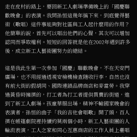
走在皮村的路上，要回新工人劇場準備晚上的「國慶聯
歡晚會」的表演。我問孫恒這幾年搞下來，到底覺得藝
術（歌唱）這件事能夠對社區與工人起什麼用的作用？
他簡單的說，首先可以唱出他們的心聲，其次可以增加
認同而爭取權利。短短的回答就是他在2002年遇到許多
後，成立新工人藝術團努力的總結。
這是我此生第一次參加「國慶」聯歡晚會，不在天安門
廣場，也不用經過透視安檢機檢查隨收行李，自然也沒
有前大街的假胡同、國際連鎖品牌商店和麥當勞。我穿
過黃昏時擁擠的，打工者為打工者提供買賣的街道，進
到了新工人劇場。孩童華服出場，精神不輸國家晚會的
表演者，孫恒的曲子「我的吉他會唱歌」開了頭，百人
擠在帳篷劇院裡持續約莫兩個小時，新工人藝術團的人
輪流表演，工人之家和同心互惠商店的工作人員上臺唱