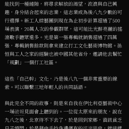
能找到一種縫隙，將尋求解放的渴望，流浪與自己興
趣，身分結合起來的志業，這志業成為後八九少數的可
行選擇。新工人綜藝團到現在為止初步計算超過了500
場表演，20萬人次的參觀群眾，這可能比光鮮亮麗的搖
滾歌手聽眾還多。光是第一張專輯就銷售超過了四萬
張，專輯銷售餘款則拿來建立打工文化藝術博物館。孫
恒與工人之家的經驗也被中國其他省分，邀請他去幫忙
「規劃」一個打工社區。
這些「自己幹」文化，乃是後八九一個非常重要的線
索。可以聯繫三地年輕人的共同話語。
與此完全不同的故事，則是來自我在伊比利亞藝術中心
一場
破報
見面會上聽到的。一位從太原來的朋友，說在
九八之後，北京待不下去了，於是回到家鄉，資訊貧乏
日子煩悶，於是藉由手抄身邊僅有的
搖滾樂
史，就這樣