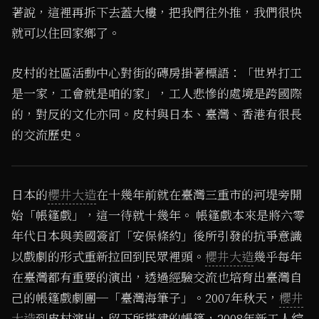
著說，這裡再拆下去蓋大樓，把我們往外推，我們很快
就可以住回家鄉了。
皮村的社區活動中心對街的磚房掛著標語：「世界打工
是一家，工會就是咱的家」，工人悲慘的處境是跨國際
的，對反的文化亦同。皮村與日本、臺灣、香港有很長
的交流歷史。
1
/ 2
日本的
櫻井大造
在十幾年前就在臺灣三重市的河堤旁開
始「帳篷戲」，這一待就十幾年。 帳篷戲本來是將六零
年代日本與美國簽訂「安保條約」後所引發的抗爭意識
以戲劇的形式重新拉回到民眾裡頭。
櫻井大造
幾乎每年
在臺灣都有重要的演出，透過經驗交流也培育出臺灣自
己的帳篷戲劇團─「臺灣海筆子」。2007年秋天，
櫻井
大造
到皮村演出，留下所搭建的帳篷，2008年新工人綜