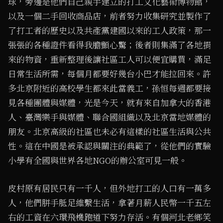
球，旁邊是他們自己親手建立的打工文化藝術博物館，
以及一個二手回收商品店，前者努力收集研究並製作了
了打工者的歷史以及共產黨建國以來的工人政策，那一
張張的各種證件看得我膽顫心驚；後者則集滿了各地捐
來的物資，重新整理後讓社區工人可以便宜購買，滿足
日常生活所需，每個月都要好幾台小巴才能拉回來。許
多北京附近的高校學生都來此當義工，孫恒每週都要接
見各種團體與媒體，光是今天，就有來自加拿大的香港
人、臺灣樂手與媒體、聯合國組織以及北京當地媒體的
朋友。北京高級的社區也未必有這樣的社區生活與公共
性。這在中國是被承認與關注的典範了，從他們的實驗
小學有全國與世界各地NGO的辦公室可見一般。
皮村原有居民只有一千人，但外地打工的人口有一萬多
人，他們胼手胝足維繫生活，拿著月薪人民幣一千五左
右的工資在六環飛機跑道下努力存活。有個河北老鄉笑