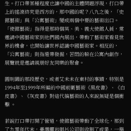
生。打口帶某種程度也讓中國的主體問題浮現，打口帶
上的搖滾終究是西方的，那中國的呢？八九之後，「史
館藝術」與「公寓藝術」變成兩個中要的藝術出口。
「使館藝術」指得是那時個英、美、義大使館人員，常
邀請中國藝術家到他們國內展出，帶動了藝術家看見世
界的機會，也開始讓世界認識中國藝術家。相反的，
「公寓藝術」則指還帶發掘，苦悶的躲在公寓內創作，
展覽就是邀請親朋好友同樂的聚會。
圓明園的那段歷史，或者艾未未在東村的事蹟，特別是
1994年至1999年所編的中國前衛藝術《黑皮書》、《白
皮書》、《灰皮書》對這代搞藝術的人來說無疑是個衝
擊 。
若說打口帶打開了管道，使館藝術帶動了全球化，那到
了九零年代末，臺灣魔岩唱片公司則收割了成果，一舉