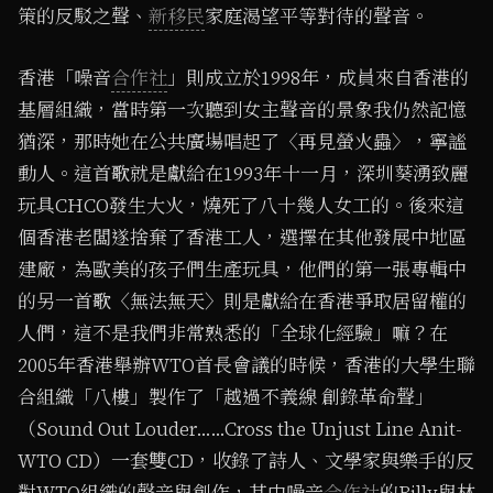
策的反駁之聲、
新移民
家庭渴望平等對待的聲音。
香港「噪音
合作社
」則成立於1998年，成員來自香港的
基層組織，當時第一次聽到女主聲音的景象我仍然記憶
猶深，那時她在公共廣場唱起了〈再見螢火蟲〉，寧謐
動人。這首歌就是獻給在1993年十一月，深圳葵湧致麗
玩具CHCO發生大火，燒死了八十幾人女工的。後來這
個香港老闆遂捨棄了香港工人，選擇在其他發展中地區
建廠，為歐美的孩子們生產玩具，他們的第一張專輯中
的另一首歌〈無法無天〉則是獻給在香港爭取居留權的
人們，這不是我們非常熟悉的「全球化經驗」嘛？在
2005年香港舉辦WTO首長會議的時候，香港的大學生聯
合組織「八樓」製作了「越過不義線 創錄革命聲」
（Sound Out Louder……Cross the Unjust Line Anit-
WTO CD）一套雙CD，收錄了詩人、文學家與樂手的反