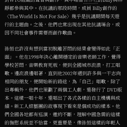
對WTO組織的聲音與創作，其中噪音
合作社
的Billy與林
靜都參與其中。在抗議的那段時間，成員 Billy創作的
〈The World Is Not For Sale〉幾乎是抗議期間每天遊
行的主題曲。之後，他們也常出現在其他抗議場合，或
因不同社會事件需要而創作歌曲。
孫恒也許沒有想到當初脫離苦悶的結果會變得如此「正
面」。他在1998年決心離開穩定的音樂老師工作，覺得
學校苦悶，音樂教育死板，便到全國城市流浪，打工唱
歌。邊流浪邊唱著，直到他2002年遇到許多與一干志向
相同的朋友，便開始新的路途，為「自己」唱歌，除了
出專輯外，他們也策劃了兩個工人劇，還發行了 DVD版
本。這樣一唱十年，還唱出了各式各樣的自主機構與成
績。新工人綜藝團的故事現下看來是個成功的樣本。他
們全國各地都有巡演，邀約不斷，理解中國急需的這樣
的撫慰系統並不恰當，更重要是，像孫恒這樣的年輕人