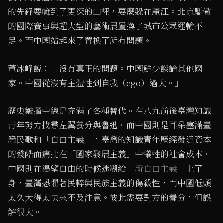
的先鋒要嘛到了更深的山裡，要麼躲在麗江。北京驕傲
的國際賽事與超大型的藝術展置換了城市公眾運輸不
足。而中國站起來了置換了所有問題。
董冰峰說：「沒有真正的問題。中國鮮少談論其他國
家。中國從沒有主體性到自我（ego）過大。」
歷史皺摺中總是充滿了各種替代。在八九前後臺灣知識
青年努力找尋左翼養分與魯迅，而中國則是耳朵塞滿臺
灣民歌和「自由主義」，臺灣的知識青年歷經發達資本
的殘酷而痛批在「國家發展主義」中犧牲的社會成本，
中國則在渴望自由的時候迷糊給「
新自由主義
」上了
身，臺灣恐懼著民粹與民族主義的傷殺性，而中國低頭
太久大得太快來不及注意。彼此需要對方的養分，但誤
解很大。