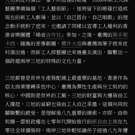
藝團準備搞個「工人藝術節」，遂將留下的帳篷打造成
現在的新工人劇場，並以「自己搭台，自己唱戲」的理
念動手就幹了起來，也邀請了同樣以宣導工人權利的香
港音樂團體「噪音
合作社
」參加。之後，臺灣的
黑手那
卡西
、鍾喬的差事劇團，
櫻井大造
與臺灣海筆子就來皮
村演出過，而新工人綜藝團也來過臺北演出，聯繫出一
個跨越兩岸三地的特殊的文化力量。
三地都曾是世界生產裝配線上最重要的基地，香港作為
亞太商業運轉承包中心，臺灣為彈性生產與分工契約的
核心，中國則是世界的工廠。三地的財富與大樓皆由工
人撐起，三地的貧窮也皆由工人自己承擔。這個共同攸
關聯繫的感受，是理解後八九重要的線索。亦即，由柴
契爾─雷根政權在七零年代開始推行的
新自由主義
在九
零往全球擴張時，兩岸三地年輕知識份子經過八九年懵