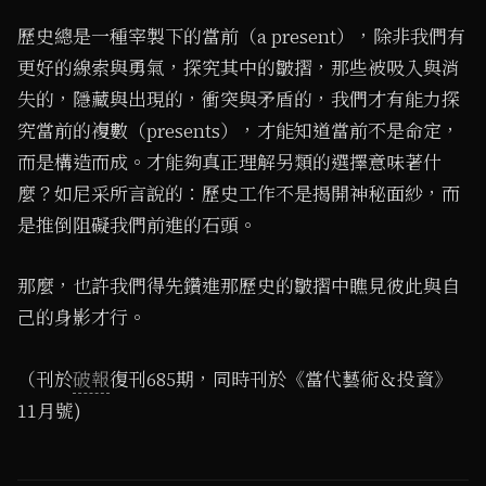
歷史總是一種宰製下的當前（a present），除非我們有
更好的線索與勇氣，探究其中的皺摺，那些被吸入與消
失的，隱藏與出現的，衝突與矛盾的，我們才有能力探
究當前的複數（presents），才能知道當前不是命定，
而是構造而成。才能夠真正理解另類的選擇意味著什
麼？如尼采所言說的：歷史工作不是揭開神秘面紗，而
是推倒阻礙我們前進的石頭。
那麼，也許我們得先鑽進那歷史的皺摺中瞧見彼此與自
己的身影才行。
（刊於
破報
復刊685期，同時刊於《當代藝術＆投資》
11月號)