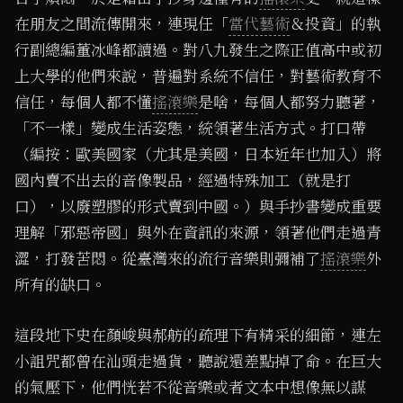
在朋友之間流傳開來，連現任「
當代藝術
＆投資」的執
行副總編董冰峰都讀過。對八九發生之際正值高中或初
上大學的他們來說，普遍對系統不信任，對藝術教育不
信任，每個人都不懂
搖滾樂
是啥，每個人都努力聽著，
「不一樣」變成生活姿態，統領著生活方式。打口帶
（編按：歐美國家（尤其是美國，日本近年也加入）將
國內賣不出去的音像製品，經過特殊加工（就是打
口），以廢塑膠的形式賣到中國。）與手抄書變成重要
理解「邪惡帝國」與外在資訊的來源，領著他們走過青
澀，打發苦悶。從臺灣來的流行音樂則彌補了
搖滾樂
外
所有的缺口。
這段地下史在顏峻與郝舫的疏理下有精采的細節，連左
小詛咒都曾在汕頭走過貨，聽說還差點掉了命。在巨大
的氣壓下，他們恍若不從音樂或者文本中想像無以謀