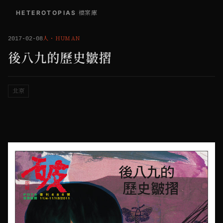
HETEROTOPIAS
/
檔案庫
人
・
HUMAN
2017-02-08
後八九的歷史皺摺
北京