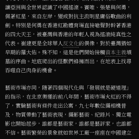
讓亞洲與全世界認識了中國搖滾。竇唯、張楚與何勇，
佩著紅星，來自左岸，變成對抗主流明星庸俗歌曲的利
劍。特別是何勇在香港紅勘體育場直接嗆聲對幹著香港
的四大天王，被臺灣與香港的年輕人視為搖滾純真性之
代表。崔建更是全球華人
反文化
的偶像，對於臺灣猶如
早期的羅大佑。殊不知，這是他們開始接觸
資本主義
墳
墓的序曲。地底爬出的怪獸們蜂擁而出，在地表上找尋
吞噬自己肉身的機會。
藝術市場亦同，隨著四個現代化與「發展就是硬道理」
的指示，在北京奧運的前八年間，藝術市場火紅的不得
了，實驗藝術有條件走出公寓，九七年數位攝相機普
及，物質帶動了藝術表現，攝影藝術、紀錄片、獨立電
影也開始起步，誰都是藝術家，誰都是藝評家，也誰都
不信。藝術繁榮的景象就如世界工廠一座座在中國建立