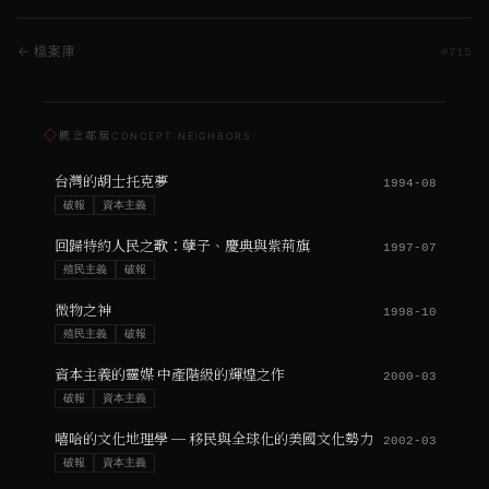
← 檔案庫
#
715
◇
概念鄰居
CONCEPT NEIGHBORS
台灣的胡士托克夢
1994-08
破報
資本主義
回歸特約人民之歌：孽子、慶典與紫荊旗
1997-07
殖民主義
破報
微物之神
1998-10
殖民主義
破報
資本主義的靈媒 中產階級的輝煌之作
2000-03
破報
資本主義
嘻哈的文化地理學 ─ 移民與全球化的美國文化勢力
2002-03
破報
資本主義