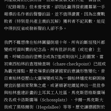
「紀錄報告」但未曾受害，卻因此贏得探索鐵幕第一手
報導的名作者的聲譽的話，並不值得讚賞，因為出賣戰
敗者（特別是共產主義的瓦解）獲利者不記其數，能從
中得到反省或發新聲的人卻不多。
我們不難想像在柏林圍牆倒塌十年、所有的斷垣殘片都
變成可資叫賣的紀念品、所有批評共產（或社會）主
義、呼喊自由的塗鴨全成為T恤或明信片上的圖案、當
初東西柏林的查理檢查哨（chare checkpoint）已經成
為觀光據點。歷史場景的隨著國家的意識形態變化，昔
日東柏林亞歷山大廣場變成另為一個柏林嬉皮和窮困撿
便宜的藝術家聚集之處，或著順著地鐵延伸出一批批參
與柏林重建計畫的土耳其工人社區，馬克斯恩格斯廣場
改名成卡洛斯廣場（Schossplatz）、卡爾─馬克斯大
街成了黑格爾街（Hegelallee）等等。歷史讓德國對於