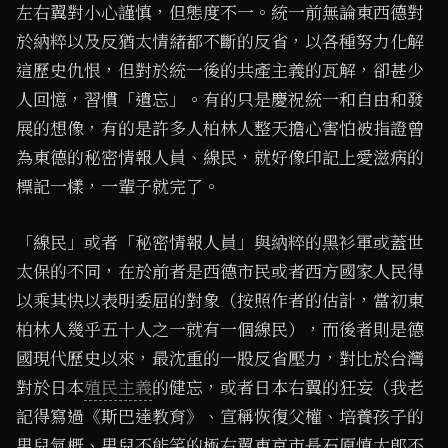
左右翼對小心謹慎，但態度不一。統一前無論東西德對
於納粹以及反猶太情緒都不斷的反省，以各種努力化解
這歷史仇恨，但對於統一後的共產主義的瓦解，卻甚少
人回憶，習慣「遺忘」。有的只是慶祝統一和自由和發
展的想像，有的是許多人柏林人整天擔心害怕被指證曾
為東德的秘密情報人員、線民，就好像印記上愛滋病的
標記一樣，一輩子就完了。
「線民」或者「秘密情報人員」與納粹的黑衫軍或蓋世
太保的不同，在於前者是西德市民或者西方國家人民得
以乘其快以表明委屈的對象（按照作者的估計，當初東
柏林人幾乎五十人之一就有一個線民），而後者則是德
國現代歷史以來，最沈重的一股反省壓力，對比於台灣
對於日本
殖民主義
的健忘，或者日本右翼的狂妄（我老
記得寫過《斯巴達教育》、宣稱恢復父權、培養孩子的
男兒氣概、男兒不能笑的極右翼東京市長石原慎太郎不