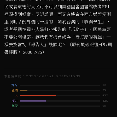
民或者東德的人民可不可以到美國國會圖書館或者FBI
裡頭找到檔案，反訴訟呢，而又有機會在西方媒體受到
重視呢？例外值的一提的：關於台灣的「職業學生」，
或者長期在國外大學打小報告的「爪爬子」，國民黨要
不要公開檔案，讓我們有機會成為「受打壓的英雄」一
樣去找當初「報告人」談談呢？ （原刊於
破報
復刊97期
書評版， 2000 2/25）
本體論維度 / ONTOLOGICAL DIMENSIONS
媒介
0
%
空間
9
%
人
45
%
權力
32
%
藝術
0
%