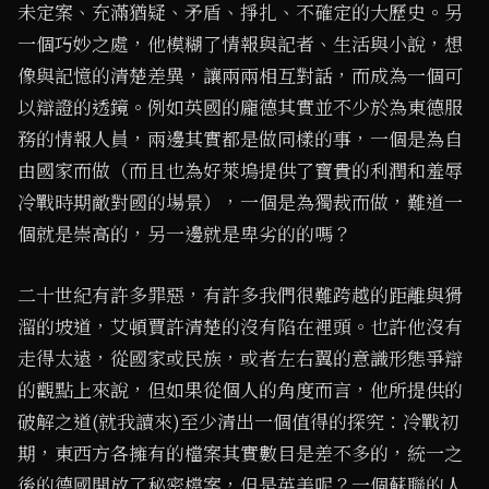
未定案、充滿猶疑、矛盾、掙扎、不確定的大歷史。另
一個巧妙之處，他模糊了情報與記者、生活與小說，想
像與記憶的清楚差異，讓兩兩相互對話，而成為一個可
以辯證的透鏡。例如英國的龐德其實並不少於為東德服
務的情報人員，兩邊其實都是做同樣的事，一個是為自
由國家而做（而且也為好萊塢提供了寶貴的利潤和羞辱
冷戰時期敵對國的場景），一個是為獨裁而做，難道一
個就是崇高的，另一邊就是卑劣的的嗎？
二十世紀有許多罪惡，有許多我們很難跨越的距離與猾
溜的坡道，艾頓賈許清楚的沒有陷在裡頭。也許他沒有
走得太遠，從國家或民族，或者左右翼的意識形態爭辯
的觀點上來說，但如果從個人的角度而言，他所提供的
破解之道(就我讀來)至少清出一個值得的探究：冷戰初
期，東西方各擁有的檔案其實數目是差不多的，統一之
後的德國開放了秘密檔案，但是英美呢？一個蘇聯的人