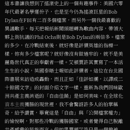
這本書讓我想到了搖滾史上的一個有趣事件：美國六零
年代最著名學運份子，也是至今仍為搖滾巨星的Bob
Dylan在FBI有二百多個檔案，而另外一個我最喜歡的
異議歌手，每天把報紙新聞頭題轉為歌曲內容，帶領大
夥上街抗議的Phil Ochs則是Bob Dylan的兩倍多。檔案
的多少，在冷戰結束後，就好像是評價英雄的指標一
樣，妳有多少檔案呢？就好像沒有做過牢的，就不是美
麗島世代真正的奉獻者一樣。艾頓賈許其實寫了一本活
生生的小說，英國泰晤士報如此評價者。這位在台北國
際書展來訪造成轟動，而且正如「佳評如潮，以譯成二
十餘國文字」的封面介紹文字一樣，重新為我們回味歐
洲共產主義消逝的「自由佳餚」是如何美味。在全球化
資本主義
獲勝的現世裡，我不會驚訝許多人的拍掌稱
奇，給予讚賞，畢竟這是「自由」與「公開檔案權力」
的愉悅啊，對那些冷戰的獲勝國家，或者覺得自己脫離
共產威脅的民族而言。但如果賈頓艾許只是一個曾被