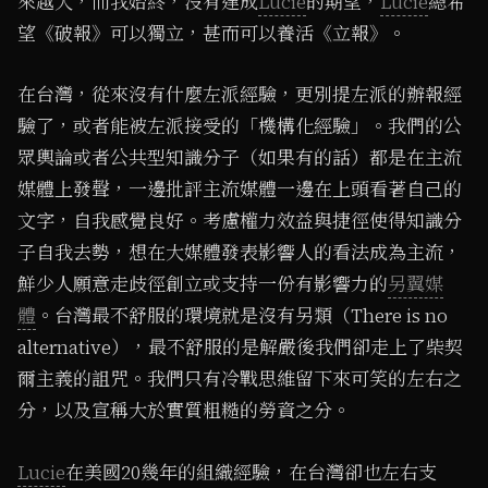
來越大，而我始終，沒有達成
Lucie
的期望，
Lucie
總希
望《破報》可以獨立，甚而可以養活《立報》。
在台灣，從來沒有什麼左派經驗，更別提左派的辦報經
驗了，或者能被左派接受的「機構化經驗」。我們的公
眾輿論或者公共型知識分子（如果有的話）都是在主流
媒體上發聲，一邊批評主流媒體一邊在上頭看著自己的
文字，自我感覺良好。考慮權力效益與捷徑使得知識分
子自我去勢，想在大媒體發表影響人的看法成為主流，
鮮少人願意走歧徑創立或支持一份有影響力的
另翼媒
體
。台灣最不舒服的環境就是沒有另類（There is no
alternative），最不舒服的是解嚴後我們卻走上了柴契
爾主義的詛咒。我們只有冷戰思維留下來可笑的左右之
分，以及宣稱大於實質粗糙的勞資之分。
Lucie
在美國20幾年的組織經驗，在台灣卻也左右支