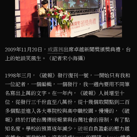
2009年11月20日，
成露茜
出席卓越新聞獎頒獎典禮，台
上的她談笑風生。（記者宋小海攝）
1998年三月，《破報》發行復刊一號，一開始只有我和
一位記者，一個編輯，一個發行，我一週內要用不同筆
名寫出上萬的文字。在一年內，《破報》人員增至十
位，從發行三千份直至八萬份，從十幾個取閱點到二百
多個點並進入各大專院校與高中職校園。慢慢的，《破
報》終於打破台灣傳統報業與台灣社會的箝制，有了點
知名度。學校的預算逐年減少，
破報
自負盈虧的壓力越