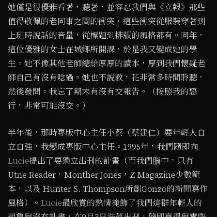
她僅是很優雅看著，聽著，並容忍我們與《立報》那些
值得敬佩的老同事之間的衝突，這些衝突從服裝穿著到
上班時說話的音量，從標題到排版的風格都有。同年，
這位優雅的女士在城鄉所開課，於是我又變成她的學
生。她不像其他老師總給厚厚的讀本，厚到我們懷疑老
師自己有沒有唸過。她也不說教，花非常多時間聆聽，
然後發問。我忘了期末有沒有交報告。（按照我的惡
行，非常可能沒交。）
半年後，那時專版中心主任小蔡（蔡建仁）要年輕人自
立自強，我變成專版中心主任。1995年，我們隨即向
Lucie
提出了要獨立出刊的計畫（而我們腦中，只有
Utne Reader，Monther Jones，Z Magazine少數範
本，以及 Hunter S. Thompson所創Gonzo的新聞寫作
風格）。
Lucie
最欣賞的熱情掩飾了我們這群年輕人的
粗魯與沒有計畫，在9月3日浩蕩出刊，隨即贏得與實際