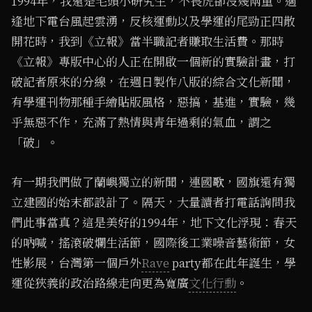
1994年，我還是毛頭小研究生，不畏虎卻沒幾兩重。適
逢地下電台風起雲湧，反核運動以及學運的尾勁正四散
開花時，我到《立報》當半職記者賺取生活費。那時
《立報》專版中心的人正在開啟一個新的實驗計畫，打
破記者原來的分線，在週日製作八版的綜合文化新聞，
有學運刊物那種手繪貼版風格，惡搞，基進，實驗，幾
乎無惡不作，充滿了熱情與青年過剩的氣血，謂之
「破」。
有一期我們做了蘭嶼獨立的新聞，連國歌，國旗還有獨
立建國的始末都設計了。隔天，大量讀者打電話詢問我
們此事當真？這是美好的1994年，地下文化浮現：春天
的吶喊，搖滾破爛生活節，國際後工業噪音藝術節，女
性影展，台灣第一個戶外
Rave
party都在此年誕生，學
運從狹義的政治路線走向更為寬廣
文化行動
。