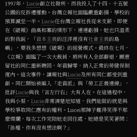
1997年，
Lucie
創立社發所，而我投入了十四、十五號
公園的反拆遷運動。台灣立報社面臨嚴重虧損，學校的
預算減至一半。
Lucie
任台灣立報社長從未支薪，即便
在《破報》曲高和寡的情形下，連連虧損，她也只溫柔
的對我說，「
資本主義
的汪洋裡沒有
社會主義
的島
嶼」，要我多想想《破報》的經營模式。最終在七月，
《立報》面臨了一次大裁員，將所有人全部辭退，願意
留社的同仁重新聘回，年資歸零，納入正常的勞健保制
度內。這次事件，讓報社與
Lucie
及所有同仁都受到重
創。同仁開始被編入「走資派」與「勞工正義連線」，
批評
Lucie
與我「言左行右」大有人在。在這過程中，
我與小蔡，
Lucie
非常清楚地知道，我們能做的就是與
學校爭取同仁應有的權利。Lucei那陣子難得笑得不那
麼燦爛，每次工作完陪她走回住處，她總是笑笑著問：
「孫權，你有沒有想法啊？」