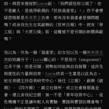
絀。周恩來曾經對
Lucie
說，「我們錯怪妳父親了，他
不是敵人，是值得敬佩的『民族資產家』。」你不會懷
疑恩格斯是
馬克思主義
者，那有沒有資產會是個問題
嗎？成舍我先生在其創辦的《世界日報》中，就有「勞
工版」與「大眾公僕」版，這難道不是另類的新聞典範
嗎？
我以為，作為一個「資產家」的女兒以及一個
馬克思主
義
的知識分子，
Lucie
關心的，不是培力（empower）
也非干預，而是另類、弱勢如何能夠自我發聲，這涉及
制度性的力量與培育，
Lucie
終其一生當是以此為志。
她在美國主持亞美研究中心，接任《立報》，創辦《破
報》、《四方報》，創立社發所，成立社會發展基金
會，建立舍我紀念館，無一不是「青年培育中心」，這
些機構不正是讓年輕人有實驗、實踐與實習的機會嗎？
Lucie
做的不是號召、組黨工作，而是制度化的去培育