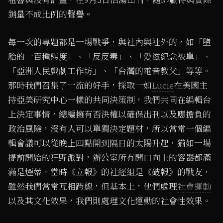
銷量不成比例的聲譽。
每一次的專題都是一場戰爭，與社內與社外的，如「墮
胎的一百種態度」、「反反毒」、「愛滋紀念被單」、
「亞洲人民戲劇工作坊」、「台灣的電音教父」等等。
那時我們召集了一流的好手，採取一如
Lucie
在美國主
持亞美研究中心一樣的共同決策制，我們共同在編輯台
上決定事情，總編擁有否決權以確保出刊以及應擔負的
政治風險，沒有人可以單獨決定題材，所以常常一個編
輯會議可以從晚上四點開到隔日的太陽升起，猶如一場
提前開始的狂野派對，辦公室所有開口向上的容器都滿
滿是煙蒂。當時《立報》的社經組是《破報》的戰友，
雖然我們常常互相跨線，但基本上，他們處理
社會運動
以及其文化效果，我們則處理文化運動的社會性效果。