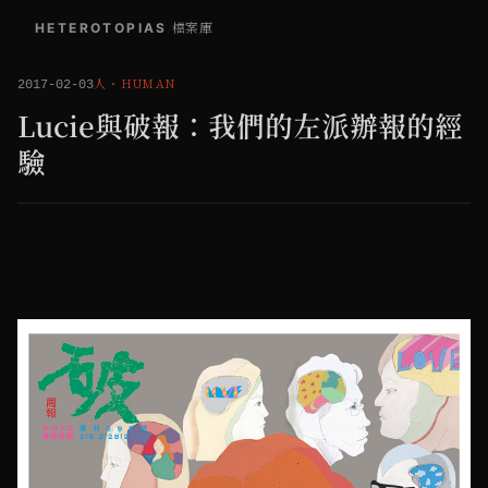
HETEROTOPIAS
/
檔案庫
人
・
HUMAN
2017-02-03
Lucie與破報：我們的左派辦報的經
驗