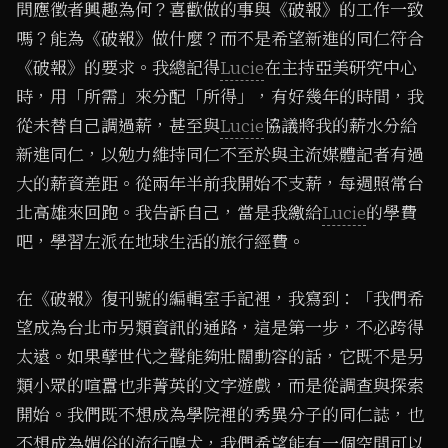
問應徵者興趣為何？喜歡做的事與《破報》的工作一致
嗎？能為《破報》做什麼？而不是希望新進的同仁符合
《破報》的要求。我總記得
Lucie
在主持亞美研究中心
時，用「所需」來分配「所得」，有好幾年的時間，我
從未替自己調過薪，甚至與
Lucie
協議將我的薪水分給
新進同仁，以勉力維持同仁不至於與主流媒體記者有過
大的薪資差距。從兩年半前我開始不支薪，每週照常台
北高雄來回跑。我告訴自己，當是我繳給
Lucie
的學費
吧，學習左派在地球生活的旅行經費。
在《破報》復刊號的編輯室手記裡，我寫到：「我們希
望成為台北市另類資訊的通路，這是第一步，不必跨得
太遠。如果孽世代之聲能夠壯闊動容的話，它既不是另
類小眾的喧囂也非菁英的文字遊戲，而是從調查與探索
開始。我們既不想成為學院裡的秀異分子的同仁誌，也
不想成為媚俗的流行嗅犬，我們希望能有一個空間可以