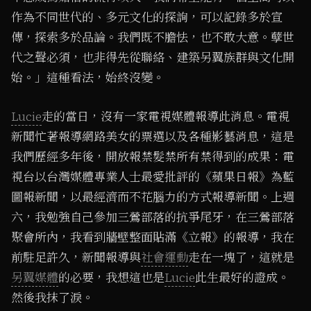
作為不同世代的、多元文化的探詢，可以記錄多於宣
傳，探索多於品論。我們既不膽怯，也不敢大意。孽世
代之聲必須，也非得先從聯絡、建築另翼族群與文化開
始。」這種看法，始終沒變。
Lucie
走的當日，沒有一家電視媒體報導此消息。電視
新聞忙著報導網路美女的票選以及各種影藝消息，這是
我們歷經多年後，開放報禁髮禁所有禁得到的成果：電
視台以台灣媒體專業人士最愛批評的《蘋果日報》為藍
圖報新聞，以最經濟而不花腦力的方式報導新聞。上週
六，我勉強自己參加三鶯部落的抗爭尾牙，在三鶯部落
聚會所內，我看到牆壁整面貼滿《立報》的報導，我在
前駐足許久，新聞報導與
社會運動
走在一塊了，這就是
另翼媒體
的必要，我想這也是
Lucie
此生最好的證成。
然後我抹了淚。