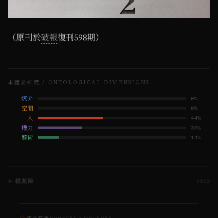
（原刊於
破報
復刊598期）
本體論維度 / ONTOLOGICAL DIMENSIONS
媒介
0
%
空間
0
%
人
44
%
權力
30
%
藝術
14
%
← 檔案庫
#
852