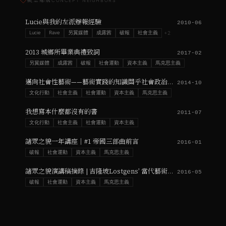
◇
概念鄰居
CONCEPT NEIGHBORS
Lucie與我的左派辦報經驗
2010-06
Lucie
Rave
另翼媒體
成露茜
破報
社會主義
+
2
2013 城鄉所畢業典禮致詞
2017-02
另翼媒體
成露茜
破報
社會運動
資本主義
馬克思主義
邁向社會性藝術——藝術實踐的知識關乎社會政治過程的知識
2014-10
文化行動
社會主義
社會運動
資本主義
馬克思主義
我想寫本什麼都沒有的書
2011-07
文化行動
社會主義
社會運動
資本主義
諸眾之貌一年講座｜#1 帝國三部曲前言
2016-01
破報
社會運動
資本主義
馬克思主義
諸眾之貌演講稿摘錄 | 吉隆坡Lostgens’ 當代藝術空間
2016-05
破報
社會運動
資本主義
馬克思主義