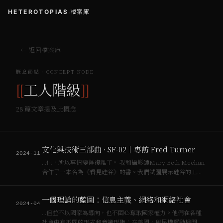
HETEROTOPIAS
/
檔案庫
← 返回檔案庫
概念節點 · CONCEPT NODE
[[
工人階級
]]
28
篇文章提及此概念
文化與技術三部曲 · SF-02｜專訪 Fred Turner
2024-11
…化，所以事情變得複雜了。 我和攝影師Mary Beth Meehan
合作了一本名為《看見硅谷》的書。我們試圖展示硅谷的工人
階級長什麼樣子。這是一位在那裏經營塔可莉亞店的女性，我
對這本書感到非常自豪。有趣的是，當我們試圖在美國出版這
一個理論的藍圖：信息主義、網絡和網絡社會
本書時，沒有一個…
2024-04
…但並不以國家為導向，也不關心奪取國家權力。他們在各種
社會中有不同的形式和意識形態：在美國，與民權運動相關