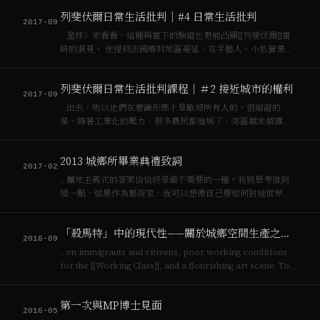
是不要忘了，鼴鼠在地底是有通道的，是互相連結的，有著遍
列斐伏爾日常生活批判｜#4 日常生活批判
佈多孔的窩…
2017-09
…星球》來看看，這種與當下的驗證也更能凸顯[[列斐伏爾]]當
時的洞見。 他提到法國鄉村地區蔓延，在手藝人、小私營業主
和工人階級中生活惡化十分普遍。農民也擁有電器廚具，但房
子是破舊的。他們可以購買這些小器具，但是卻無法負擔整修
列斐伏爾日常生活批判課程｜＃2 接近城市的權利
房子的費用，更別說改善…
2017-09
…出去，所以他們在意識形態上是歡迎所有人的。但辯證的
是，隨著工業化的壓力，很多農民都進城了，郊區越來越擴
延，所以他們必須把工人階級道德化：希望他們來城市裡頭，
但請他們接受住在環境比較差的巴黎旁邊的小工廠旁邊。我們
2013 城鄉所畢業典禮致詞
歡迎你來，但是你不要住市中心，你就住城…
2017-02
…屬地主義式的答案恰恰好是最不需要的一種。我將思考推到
遠一點，如果作為藝術家，我可以想像自己要如何對這世界說
話，跟想像一般工人階級的家庭需要什麼樣的藝術會有非常不
同的結果，在國際藝術場域，想像如何幫台灣說話，與想像如
「殺馬特」中的現代性——關於城鄉空間生產之社會展示
何向世界說出第三世界的共感結構也非…
2016-09
…en immigrants and citizens, poor working conditions
for the [[Working Class]], and a flourishing art scene. To
say it uses the form of OV…
第一次與MP博士見面
2016-05