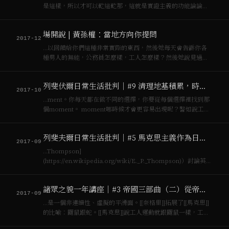
是這樣，所以才可以乾這乾那，這就是實證主義的功能論論
調。現實世界里有工人階級，也有資產階級，因因為他們真實
存在，一定有其功能，世界就一定會分成[[工人階級]]、資產階
場開說 | 黃孫權：當地方向你提問
級，動腦的跟動手的，這一切都很…
2017-12
…以回饋給你們這種非常實際的東西，然後她每天會告訴你各
種男人的無能，公務員怎麼樣，工人怎麼樣？然後她說見過對
女生最好的都是工人階級，那種有錢的都很惡劣，各種花招
的。 你每天在聽這種東西，我們慢慢之間形成一個非常奇怪的
列斐伏爾日常生活批判｜#9 清理地基積累，時刻與技術宰制的日常生活
關係，就是她一方面教我們人生的…
2017-10
…ment。你每天都在做不同的選擇，你要從每個選擇裡找到那
個moment。 moment哪時候才會更容易出現呢？譬如說工人
階級，因為他有實際的困難、他有行動，他某一個時刻意識到
資產階級的老闆在剝削他。當研究生某一段時刻意識到老師在
列斐夫爾日常生活批判｜#5 馬克思主義作為日常生活的批判知識
剝削你，那你就會…
2017-09
…Thompson]
(https://en.wikipedia.org/wiki/E._P._Thompson)）討論英國
工人階級崛起的書《英國工人階級的形成》中是核心論證，這
本也是經典的文化研究的書，建議閱讀。比如我們在酒吧裡喝
諸眾之貌一年講座｜#3 帝國三部曲（二）從帝國主義到帝國
酒，你跟我抱怨你的老…
2017-09
…是一個非連續性、虛擬的平滑面。[[奈格里]]拓展了[[馬克思]]
的比喻：鼴鼠跟蛇。[[馬克思]]說工人運動就跟鼴鼠一樣，工人
階級就像那個鼴鼠，鼴鼠冒出頭了[[資本主義]]就是打打打，可