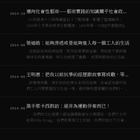
一個作為工人階級的代言人。虔誠信徒、實業家、[[社會主義]]
理想者三者的認同成為聖西蒙的人格魅力與哲學來源。“[[社會
邁向社會性藝術——藝術實踐的知識關乎社會政治過程的知識
主義]]”一詞，最…
2014-10
…91年路易十六與瑪麗皇后上了斷頭臺，影響了整個歐洲；
1830年七月革命波旁王朝覆滅，1842年第一次由[[中產階級]]與
工人階級攜手建立了共和體制，拿破崙的侄子路易·拿破崙·波拿
巴上臺，一開始他是個共和主義者，他的登位是[[無產階級]]跟
張迪皓：能夠滲透或是能夠進入每一個工人的生活
資產階級聯…
2014-06
…他就說我神經病這樣，既然我是要做這個，那我就不應該繼
續待在政黨裡面，所以我就提了離職。 我那時跟我的主任說，
我覺得我是工人階級出身，我應該要回到工人身份屬性，不是
來做這個，然後他跟我講了一個故事。這個故事我一直都記
王明惠：把我以前抗爭的經歷跟故事寫成歌，等於我的抗爭生命得到延續
得，這對我來說有一點意義，就是讓…
2014-06
…故事寫成歌，等於我的抗爭生命得到延續，我會認為最終我
們工人只要掌握到文化這一塊，最終勝利還是屬於我們的。 曾
傑：你們跟工人階級或是跟工人的關係是什麼樣？ 王明惠：關
於工人文化這一塊，因為工人最糟糕的就是收入少教育低阿，
黑手那卡西群訪：絕非為運動伴奏而已！
沒有什麼機會拿樂器、玩樂器…
2014-06
…，我們的文化相應上跟這個運動產生什麼關係，我們不太可
能是Billy Bragg，我們如果是交工的話，我們可能也不太會關
心工人階級運動的樣子是什麼，就是說這整個養成過程已經不
一樣了，那黑手會是什麼？我其實沒什麼答案，我也不認為說
所有的歌都得要和地方的…