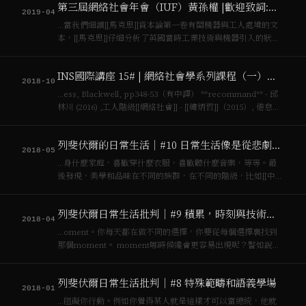
第三屆網絡社會年會（IUF）黃孫權 |歡迎致詞:挑戰技術烏托邦的政治對話框架
社交媒體顯…
2019-04
…當我們細讀[[馬克思]]資本論第一卷有關機器與工人處境的文
本，[[馬克思]]仔細分析了英國當時工業技術與機器引入的狀況
與工人階級的處境，他總結的說：「**可以寫出整整一部歷
史，說明1830年以後的許多發明，都只是作為資本對付工人暴
INS國際講座 15# | 網絡社會學系列課程（一）：網絡社會與智能城市
動的武器而出現的。…
2018-10
…ess, Blackwell, pp348-53（有中譯） **recommand** - 邱
林川 (2016) ,工人階級[[網絡社會]] - [[韓炳哲]]（2015）, 倦怠社
會, 臺北：大塊文化 - Nick SRNICEK(2015）…
列斐伏爾的日常生活｜#10 日常生活像是從悲劇中好不容易活下來的難民
2018-05
…身什麼家庭，喜歡穿什麼衣服，喜歡聽什麼音樂，等等。最
後發現，美學和品味在不同的族群，在不同的階級，比如[[中產
階級]]、工人階級和資產階級里，是有所差別的。品味很多時候
是秀異（區分）的原因與結果，在這種意義下，美學一直都是
列斐伏爾日常生活批判｜#9 積累，時刻與技術宰制的日常生活
階級養成過程的一部分，而非…
2018-04
…oment。你每天都在做不同的選擇，你要從每個選擇裏找到
那個moment。 moment哪時候纔會更容易出現呢？譬如說工
人階級，因為他有實際的困難、他有行動，他某一個時刻意識
到資產階級的老闆在剝削他。當研究生某一段時刻意識到老師
列斐伏爾日常生活批判｜#8 特殊範疇和語義學場
在剝削你，那你就會…
2018-01
…阻礙你行動。例如你覺得某人就是這樣才可以當總統，他就