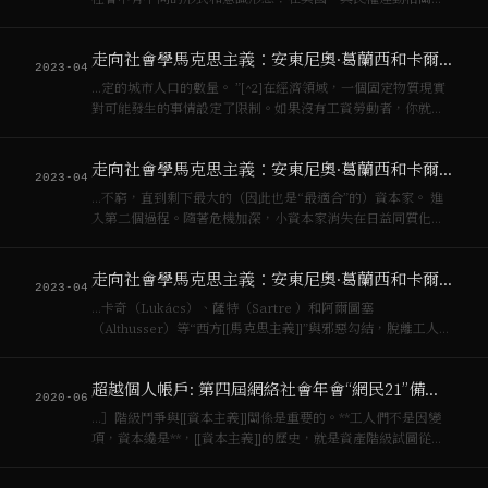
聯；在法國，呼籲工人階級重新點燃街壘戰的古老傳統；在義
大利，成為“想像的[[無產階級]]”（主要以毛主義的口號招募，
走向社會學馬克思主義：安東尼奧·葛蘭西和卡爾·波蘭尼的互補匯聚（三）
但可能使老毛斃了他們）；反對…
2023-04
…定的城市人口的數量。 ”[^2]在經濟領域，一個固定物質現實
對可能發生的事情設定了限制。如果沒有工資勞動者，你就無
法進行工人階級革命。另一方面，存在軍事力量的關係，首先
是在嚴格的技術意義上（國家暴力的客觀手段），但也包括軍
走向社會學馬克思主義：安東尼奧·葛蘭西和卡爾·波蘭尼的互補匯聚（二）
事人員的準備和其主觀意願[…
2023-04
…不窮，直到剩下最大的（因此也是“最適合”的）資本家。 進
入第二個過程。隨著危機加深，小資本家消失在日益同質化和
退化的工人階級中；財富集中在社會的一端，另一端極度貧
困。由於資本家無法控制危機，也因為他們只是優惠券收集者
走向社會學馬克思主義：安東尼奧·葛蘭西和卡爾·波蘭尼的互補匯聚（一）
（收取利息），是無能和多餘的…
2023-04
…卡奇（Lukács）、薩特（Sartre ）和阿爾圖塞
（Althusser）等“西方[[馬克思主義]]”與邪惡勾結，脫離工人階
級，缺乏革命視野。安德森堅持我們要回到列昂·托洛茨基
（Leon Trotsky） 所開創的革命道路上。正如我在其他地方
超越個人帳戶: 第四屆網絡社會年會“網民21”備忘錄
所論…
2020-06
…］階級鬥爭與[[資本主義]]關係是重要的。**工人們不是因變
項，資本纔是**，[[資本主義]]的歷史，就是資產階級試圖從工
人階級解放出來的一系列的歷史。抵抗先於權力（這也是[[傅
柯]]的觀點），抗爭先於資本。 工人們如何成為自變項？離開