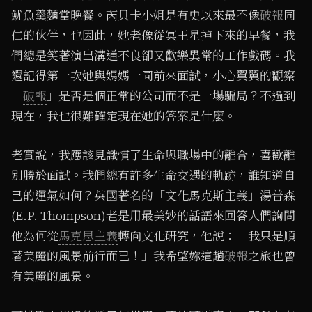
魷魚羹麵當晚餐。芮貝卡小姐是有史以來最不像
破報
同
仁的伙伴，也因此，她老像從冥王星掉下來的早餐，我
們總是笑著演出溝通不良卻又歡樂異常的工作戲碼。我
還記得第一次她與媽媽一同前來面試，小心翼翼的觀察
「
破報
」是否是個正常的公司而不是一場騙局？不過到
現在，我也很難確定現在她的答案是什麼。
老實說，我應該見識慣了生命與職場中的離合，喜歡離
別勝於面試。我們總有許多生命交遇的軌跡，誰知道自
己的運氣如何？英國著名的「文化馬克斯主義」湯普森
(E.P. Thompson)老是用最美妙的話語來回答人們詢問
他為何從
馬克思主義
轉向文化研究，他說：「我只是順
著美麗的風景前行而已！」我希望妳這趟
破報
之旅也曾
有美麗的風景。