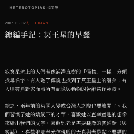
HETEROTOPIAS
/
檔案庫
人
・
HUMAN
2007-05-02
總編手記：冥王星的早餐
寂寞星球上的人們老像浦澤直樹的「怪物」一樣，分頭
找尋名字。有人聽了傳說也找到了冥王星上的甜美；有
人則尋覓新家而將所有記憶與動物的苦離當作簽證。
總之，兩年前的英國人變成台灣人之際也要離開了。我
們習慣了她的嬌縱下的才華，喜歡她以直率童趣的想像
來繪出我們的文字，喜歡她老是需要翻譯的普通話（與
笑話），喜歡她那春光乍現般的天真與老是點不要麵的