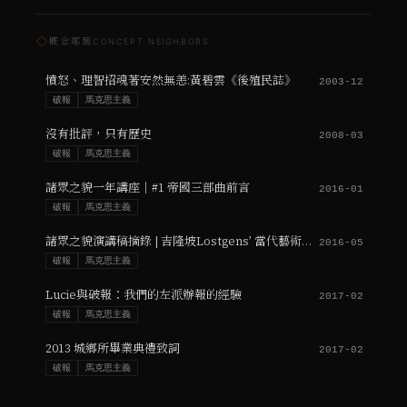
◇
概念鄰居
CONCEPT NEIGHBORS
憤怒、理智招魂著安然無恙:黃碧雲《後殖民誌》
2003-12
破報
馬克思主義
沒有批評，只有歷史
2008-03
破報
馬克思主義
諸眾之貌一年講座｜#1 帝國三部曲前言
2016-01
破報
馬克思主義
諸眾之貌演講稿摘錄 | 吉隆坡Lostgens’ 當代藝術空間
2016-05
破報
馬克思主義
Lucie與破報：我們的左派辦報的經驗
2017-02
破報
馬克思主義
2013 城鄉所畢業典禮致詞
2017-02
破報
馬克思主義