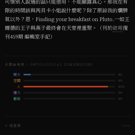
可惜別人說過的話只能借用，不能顯露真心。那我在有
限的時間該與芮貝卡小姐說什麼呢？除了原諒我的爛脾
氣以外？恩，Finding your breakfast on Pluto.一如王
爾德的王子與燕子最終會在天堂裡重聚。（刊於
破報
復
刊459期 編輯室手記）
本體論維度 / ONTOLOGICAL DIMENSIONS
媒介
8
%
空間
0
%
人
92
%
權力
0
%
藝術
0
%
← 檔案庫
#
498