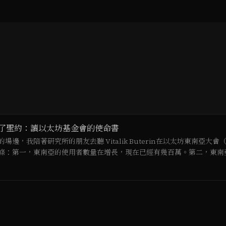
了聖約：讀以太坊基金會的使命書
，我陪著研究所的朋友去聽 Vitalik Buterin在以太坊東南亞大會（
條：第一，東南亞的使用者數量在增長，現在已經有幾百萬。第二，東南
甸克倫邦 Myawaddy 鎮邊上的 KK 園區（KK…