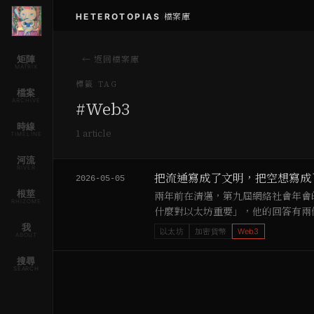
HETEROTOPIAS
/
檔案庫
矩陣
← 返回檔案庫
MATRIX
標籤 TAG
檔案
ARCHIVE
#
Web3
時線
1
article
TIMELINE
河流
RIVER
把流通寫成了文明，把空想寫成
2026-05-05
根莖
兩年前在清邁，第九屆網絡社會年會的場邊
RHIZOME
什麼對以太坊重要」，他的回答有兩
場外面是昭披耶河的雨季。湄索河對岸，緬
我
以太坊
加密貨幣
Web3
ABOUT
搜尋
SEARCH