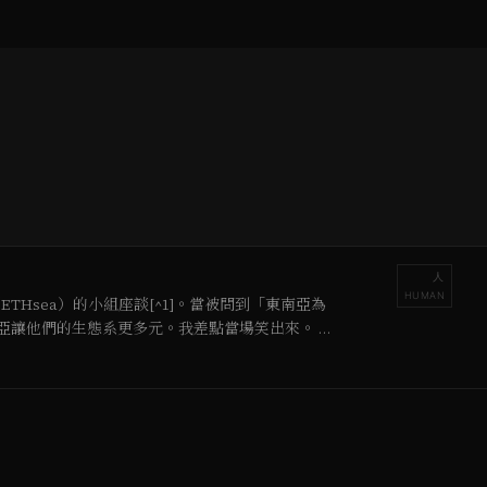
人
HUMAN
ETHsea）的小組座談[^1]。當被問到「東南亞為
亞讓他們的生態系更多元。我差點當場笑出來。 會