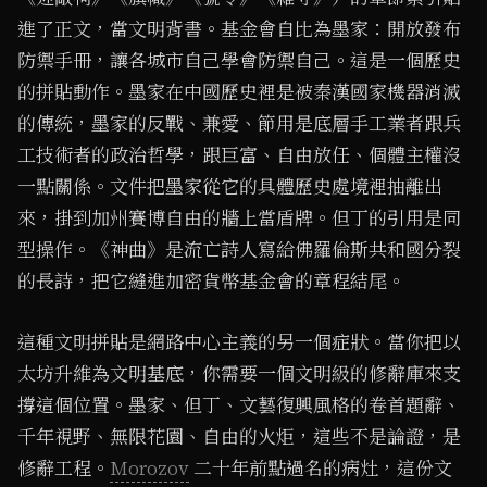
進了正文，當文明背書。基金會自比為墨家：開放發布
防禦手冊，讓各城市自己學會防禦自己。這是一個歷史
的拼貼動作。墨家在中國歷史裡是被秦漢國家機器消滅
的傳統，墨家的反戰、兼愛、節用是底層手工業者跟兵
工技術者的政治哲學，跟巨富、自由放任、個體主權沒
一點關係。文件把墨家從它的具體歷史處境裡抽離出
來，掛到加州賽博自由的牆上當盾牌。但丁的引用是同
型操作。《神曲》是流亡詩人寫給佛羅倫斯共和國分裂
的長詩，把它縫進加密貨幣基金會的章程結尾。
這種文明拼貼是網路中心主義的另一個症狀。當你把以
太坊升維為文明基底，你需要一個文明級的修辭庫來支
撐這個位置。墨家、但丁、文藝復興風格的卷首題辭、
千年視野、無限花園、自由的火炬，這些不是論證，是
修辭工程。
Morozov
二十年前點過名的病灶，這份文