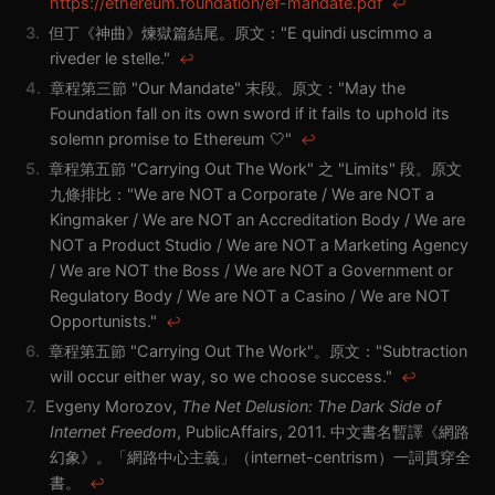
https://ethereum.foundation/ef-mandate.pdf
↩
3.
但丁《神曲》煉獄篇結尾。原文："E quindi uscimmo a
riveder le stelle."
↩
4.
章程第三節 "Our Mandate" 末段。原文："May the
Foundation fall on its own sword if it fails to uphold its
solemn promise to Ethereum 🤍"
↩
5.
章程第五節 "Carrying Out The Work" 之 "Limits" 段。原文
九條排比："We are NOT a Corporate / We are NOT a
Kingmaker / We are NOT an Accreditation Body / We are
NOT a Product Studio / We are NOT a Marketing Agency
/ We are NOT the Boss / We are NOT a Government or
Regulatory Body / We are NOT a Casino / We are NOT
Opportunists."
↩
6.
章程第五節 "Carrying Out The Work"。原文："Subtraction
will occur either way, so we choose success."
↩
7.
Evgeny Morozov,
The Net Delusion: The Dark Side of
Internet Freedom
, PublicAffairs, 2011. 中文書名暫譯《網路
幻象》。「網路中心主義」（internet-centrism）一詞貫穿全
書。
↩