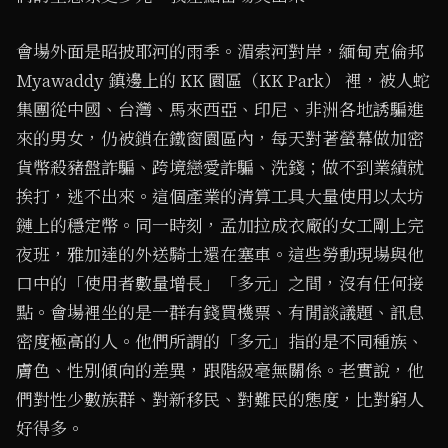
會場外面是昭披耶河的雨季。湄索河對岸，緬甸克倫邦
Myawaddy 鎮邊上的 KK 園區（KK Park） 裡，被人蛇
集團從中國、台灣、馬來西亞、印尼、非洲各地誘騙進
來的男女，仍被鎖在鐵窗園區內，每天對著螢幕做加密
貨幣殺豬盤詐騙、跨境戀愛詐騙、洗錢；做不到業績就
挨打，逃不出來。這個產業的清算工具大量使用以太坊
鏈上的穩定幣。同一時刻，孟加拉成衣廠的女工剛上完
夜班，雅加達的外送騎士還在塞車。這些勞動現場與他
口中的「使用者數量增長」「多元」之間，沒有任何接
點。會場裡坐的是一群有錢買機票、有閒談議題、訊息
密度極高的人。他們所謂的「多元」指的是不同種族、
膚色、性別傾向的差異，跟階級毫無關係。老實說，他
們對性少數族群、對新移民、對難民的態度，比對窮人
好得多。