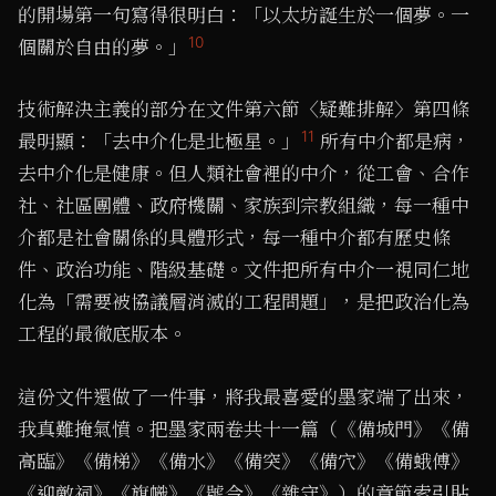
的開場第一句寫得很明白：「以太坊誕生於一個夢。一
10
個關於自由的夢。」
技術解決主義的部分在文件第六節〈疑難排解〉第四條
11
最明顯：「去中介化是北極星。」
所有中介都是病，
去中介化是健康。但人類社會裡的中介，從工會、合作
社、社區團體、政府機關、家族到宗教組織，每一種中
介都是社會關係的具體形式，每一種中介都有歷史條
件、政治功能、階級基礎。文件把所有中介一視同仁地
化為「需要被協議層消滅的工程問題」，是把政治化為
工程的最徹底版本。
這份文件還做了一件事，將我最喜愛的墨家端了出來，
我真難掩氣憤。把墨家兩卷共十一篇（《備城門》《備
高臨》《備梯》《備水》《備突》《備穴》《備蛾傅》
《迎敵祠》《旗幟》《號令》《雜守》）的章節索引貼