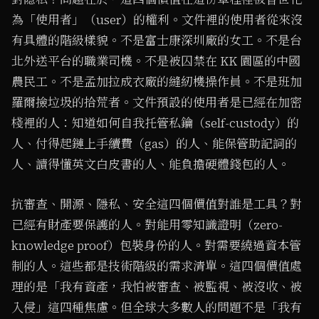
為「使用者」（user）的權利。文件裡的使用者從來沒
有具體的階級樣貌。不是富士康深圳廠的女工。不是台
北外送平台的職業司機。不是被囚禁在 KK 園區的中國
農民工。不是孟加拉成衣廠的縫紉機操作員。不是班加
羅爾撿垃圾的拾荒者。文件預設的使用者是已經在加密
棧裡的人：知道如何自我托管私鑰（self-custody）的
人、付得起鏈上手續費（gas）的人、能保管助記詞的
人、讀得懂英文白皮書的人、能負擔硬體錢包的人。
抗審查、開源、隱私、安全這四個價值對誰是工具？對
已經有財產要保護的人。對能用零知識證明（zero-
knowledge proof）包裝身份的人。對需要繞過資本管
制的人。這些都是技術階級的需求清單。這四個價值處
理的是「我有資產，我怕被審查、被監視、被沒收、被
入侵」這四種焦慮。但全球大多數人的問題不是「我有