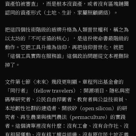
資產怕被審查」，而是根本沒資產，或者沒有區塊鏈圈
認同的資產形式（土地、生計、家屬照顧網絡）。
把這四個技術階級的盾牌升格為人類普世權利，稱之為
以太坊的「不可妥協的核心」，是這份使命書最階級的
動作。它把工具升維為信仰，再把信仰普世化，就把
「這個工具實際在服務誰」這個政治問題從文本裡刪除
掉了。
文件第七節〈未來〉幾段更明顯。章程列出基金會的
「同行者」（fellow travelers）：開源項目、隱私與密
碼學研究者、公民自由捍衛者、教育者與公益技術員、
本地韌性社群的建造者、開放矽（open silicon）的研
究者、再生農業與樸門農法（permaculture）的實踐
者。這個清單裡沒有什麼：沒有工會、沒有合作社、沒
有租屋運動、沒有移工權益組織、沒有原住民土地正義