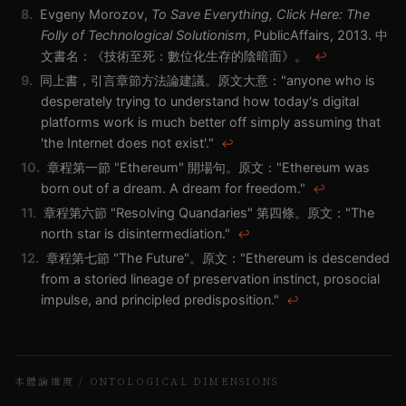
8.
Evgeny Morozov,
To Save Everything, Click Here: The
Folly of Technological Solutionism
, PublicAffairs, 2013. 中
文書名：《技術至死：數位化生存的陰暗面》。
↩
9.
同上書，引言章節方法論建議。原文大意："anyone who is
desperately trying to understand how today's digital
platforms work is much better off simply assuming that
'the Internet does not exist'."
↩
10.
章程第一節 "Ethereum" 開場句。原文："Ethereum was
born out of a dream. A dream for freedom."
↩
11.
章程第六節 "Resolving Quandaries" 第四條。原文："The
north star is disintermediation."
↩
12.
章程第七節 "The Future"。原文："Ethereum is descended
from a storied lineage of preservation instinct, prosocial
impulse, and principled predisposition."
↩
本體論維度 / ONTOLOGICAL DIMENSIONS