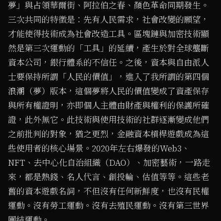
夢」與占領華爾街、阿拉伯之春、顏色革命同期發生。
三次共同的特徵是：先有人民需求，社會改變的願望，
才能使得技術成為社會改造工具。區塊鏈與加密技術顯
然是第三次運動的「工具」的延續，產生於對全球壟斷
資本公司，銀行體系的不信任。之後，資本與自由派人
士要保持所謂「人民的價值」，進入了我所謂的第四個
浪潮（夢）版本，這個夢將人民的價值變成了資產保存
與所有權證明，亦即個人主體由財產與權利的保護所確
證，此外無它。此技術與使用技術的社群逐漸變成他們
之前批判的對象，猶之更烈，金融資本槓桿遊戲成為這
些使用者的核心場景。2020年左右爆發的Web3、
NFT、去中心化自治組織（DAO）、加密藝術，一路走
來，都是熱錢、名人代言、創投輪、估值等等。這些老
舊的資本遊戲名詞，不但沒有任何新鮮度，也沒有民權
運動。沒有勞工運動。沒有去殖民運動。沒有第三世界
團結運動。