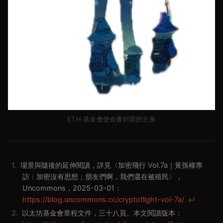
ETH 基金會使命書封面的主角
1.
場景與隨後的延伸閱讀，詳見〈加密飛行 Vol.7a｜黃孫權專
訪：加密沒有思想；朋友們啊，我們還在被殖民〉，
Uncommons，2025-03-01：​
https://blog.uncommons.cc/cryptoflight-vol-7a/
↩
2.
以太坊基金會章程文件，三十八頁。本文閱讀版本：​