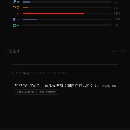
媒介
8
%
空間
6
%
人
69
%
權力
16
%
藝術
0
%
← 檔案庫
#
15599
◇
概念鄰居
CONCEPT NEIGHBORS
加密飛行 Vol.7a | 黃孫權專訪：加密沒有思想；朋友們啊，我們還在被殖民
2025-03
Vitalik Buterin
網絡社會年會