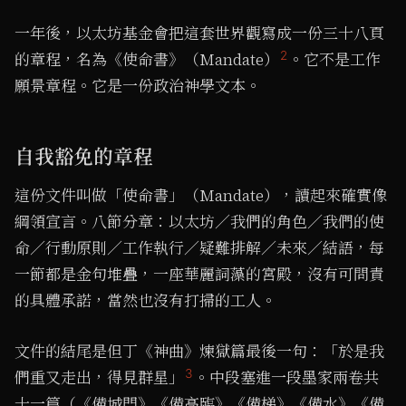
一年後，以太坊基金會把這套世界觀寫成一份三十八頁
2
的章程，名為《使命書》（Mandate）
。它不是工作
願景章程。它是一份政治神學文本。
自我豁免的章程
這份文件叫做「使命書」（Mandate），讀起來確實像
綱領宣言。八節分章：以太坊／我們的角色／我們的使
命／行動原則／工作執行／疑難排解／未來／結語，每
一節都是金句堆疊，一座華麗詞藻的宮殿，沒有可問責
的具體承諾，當然也沒有打掃的工人。
文件的結尾是但丁《神曲》煉獄篇最後一句：「於是我
3
們重又走出，得見群星」
。中段塞進一段墨家兩卷共
十一篇（《備城門》《備高臨》《備梯》《備水》《備