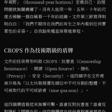
年視野」（thousand-year horizon）定義自己，治理
問題就無關痛癢了。沒有人能用一年、五年、十年的尺
度去檢驗一個自稱看一千年的組織。文件第三節寫得明
明白白：「我們不期待在我們的有生之年內看到任何實
質性的妥協。」自我豁免權直接寫進章程。
CROPS 作為技術階級的盾牌
文件的技術骨架叫做 CROPS：抗審查（Censorship
Resistance）、開源（Open Source）、隱私
（Privacy）、安全（Security）。這四個字在文件裡
被升格為「以太坊發展優先順位中不可分割的整體，不
可被取代的不可或缺者（sine qua non）」。
這四個價值看起來無懈可擊。誰會反對抗審查？誰會反
對隱私？問題在於，這四個價值在這份章程裡被普世化