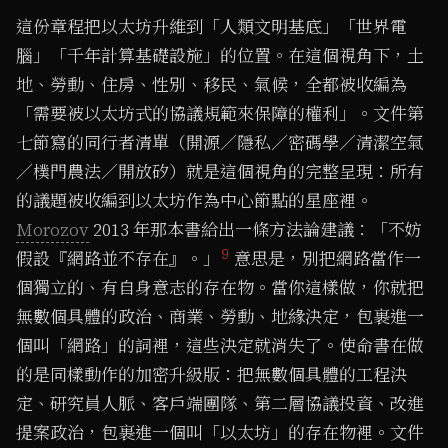
這份章程把以太坊升維到「人類文明基底」「世界電
腦」「千年計算基礎設施」的位置。在這個視角下，土
地、勞動、住房、性別、移民、氣候，全都被收編為
「需要被以太坊式的協議規範來保障的權利」。文件第
七節寫的同行者清單（開源／隱私／密碼學／清潔空氣
／樸門農法／開放矽）就是這個視角的完整呈現：所有
的議題被收編到以太坊作為中心節點的星座裡。
Morozov
2013 年那本書給出一條方法論建議：「不妨
9
假設『網路並不存在』。」
意思是，別把網路當作一
個獨立的、有自身意志的存在物。當你這樣做，你就把
無數個具體的政治、商業、勞動、地緣決定，包裹進一
個叫「網路」的詞裡，這些決定就消失了。使命書在做
的是同樣動作的加密升級版：把無數個具體的工程決
定、研究員人脈、客戶端團隊、第二層協議投資、改進
提案政治，包裹進一個叫「以太坊」的存在物裡。文件