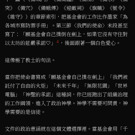
突》《備穴》《備蛾傅》《迎敵祠》《旗幟》《號令》
《雜守》）的章節索引，把基金會的工作比作墨家「為
各城市寫防禦手冊」。第三節〈我們的使命〉末段甚至
寫了：「願基金會自己撲倒在劍上，如果它沒有守住對
4
以太坊的莊嚴承諾🤍」
，後面跟著一個白色愛心。
這像極了教士的句法。
當你把使命書寫成「願基金會自己撲在劍上」「我們被
託付了自由的火炬」「未來千年」「無限花園」「世界
電腦」「神聖的承諾」這種詞，你已經跑出了組織治理
的工作綱領，進入了政治神學。神學不需要可問責，神
學需要的是信徒。
文件的政治意涵就在這個文體選擇裡。當基金會用「千