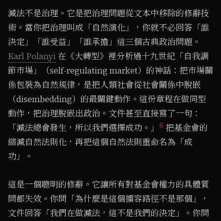
減法不是治理。它是把治理問題從文本中移除的修辭技
術。當你把治理叫成「自然演化」，你就不必回答「誰
決定」「誰受益」「誰承擔」這三個古典政治問題。
Karl Polanyi
在《大轉型》裡分析過十九世紀「自我調
節市場」（self-regulating market）的神話：把市場關
係包裝為自然規律，是把人類社會從社會關係中脫嵌
（disembedding）的最關鍵動作。這份章程在做同型
動作，把治理脫嵌出政治。文件甚至直接寫了一句：
6
「減法總會發生，所以我們選擇成功。」
把基金會的
縮減自然法則化，再把這個自然法則重命名為「成
功」。
這是一個聰明的修辭。它讓所有對基金會權力的具體質
問都失效。你問「為什麼是這個擴容路徑不是那個」，
文件回答「我們在做減法，這不是我們的決定」。你問