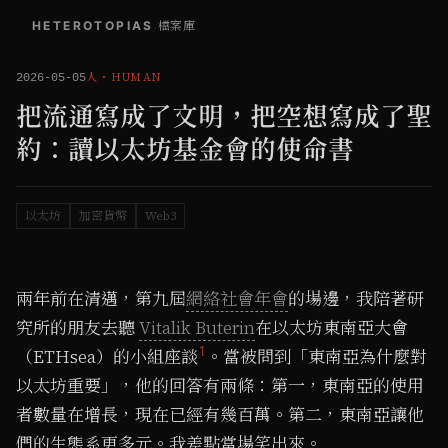
HETEROTOPIAS
/
檔案庫
人
・
HUMAN
2026-05-05
把流通寫成了文明，把空想寫成了聖
約：讀以太坊基金會的使命書
以太坊
加密貨幣
Web3
兩年前在清邁，第九屆
網絡社會年會
的場邊，我陪著研
究所的朋友去聽
Vitalik Buterin
在以太坊東南亞大會
1
（ETHsea）的小組座談
。當被問到「東南亞為什麼對
以太坊重要」，他的回答有兩條：第一，東南亞的使用
者數量在增長，現在已經有幾百萬。第二，東南亞讓他
們的生態系更多元。我差點當場笑出來。