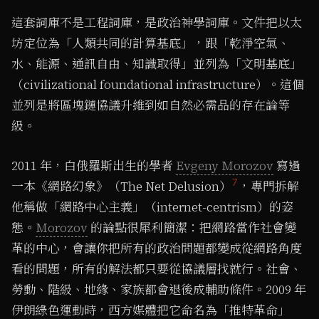
這套詞庫不是工程詞庫，是政治神學詞庫。文件把以太
坊定位為「人類共同的計算基底」，跟「乾淨空氣、
水、能源、通訊自由、知識取得」並列為「文明基底」
（civilizational foundational infrastructure）。這個
並列是將區塊鏈協議升維到如自然必需品的存在論等
級。
2011 年，白俄羅斯出生的學者
Evgeny Morozov
寫過
7
一本《網路幻象》（The Net Delusion）
，專門拆解
他稱做「網路中心主義」（internet-centrism）的姿
態。
Morozov
的論點很犀利簡潔：把網路當作社會變
革的中心，會讓你把所有的政治問題都變成從網路角度
看的問題，所有的解法都只要從協議層找就行。社會、
勞動、階級、地緣、家族都會退後成輔助條件。2009 年
伊朗綠色運動時，西方媒體把它命名為「推特革命」