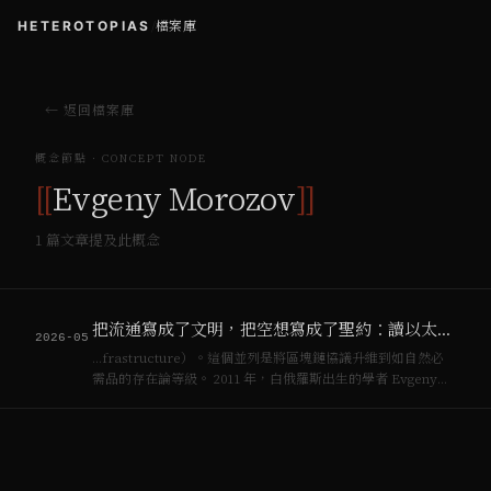
HETEROTOPIAS
/
檔案庫
← 返回檔案庫
概念節點 · CONCEPT NODE
[[
Evgeny Morozov
]]
1
篇文章提及此概念
把流通寫成了文明，把空想寫成了聖約：讀以太坊基金會的使命書
2026-05
…frastructure）。這個並列是將區塊鏈協議升維到如自然必
需品的存在論等級。 2011 年，白俄羅斯出生的學者 Evgeny
Morozov 寫過一本《網路幻象》（The Net Delusion）
[^7]，專門拆解他稱做「網路中心主義」（internet-c…