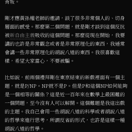
背叛。
剛才應黃孫權老師的邀請，談了很多非常個人的、切身
層面的感受。那麼第二個問題，就是剛才談到這個反抗
被
新自由主義
吸收的這個問題。那麼從現在開始，我要
講的也許是非常觀念或者是非常原理化的東西，我通常
會講一些非常原理化的胡說八道的東西。我很喜歡這
樣，希望大家當心，不要被騙。
比如說，前兩個禮拜剛在東京結束的新戲裡面有一個主
題，就是P/NP。NP就不是P。但是P和這個NP如何能夠
是一個相等的關係？這是近一百年來在數學上最困難的
一個問題，至今沒有人可以解開。這個難題是我這出戲
的主題。我自己會用一些胡說八道的科學或者胡說八道
的哲學來進行思考，所謂反省的形式，也許是這樣一種
胡說八道的哲學。