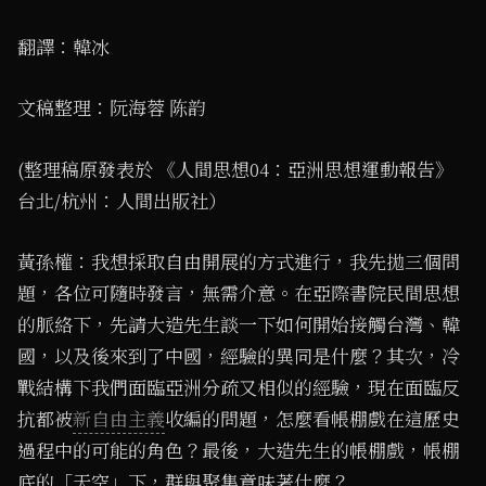
翻譯：韓冰
文稿整理：阮海蓉 陈韵
(整理稿原發表於 《人間思想04：亞洲思想運動報告》
台北/杭州：人間出版社）
黃孫權：我想採取自由開展的方式進行，我先拋三個問
題，各位可隨時發言，無需介意。在亞際書院民間思想
的脈絡下，先請大造先生談一下如何開始接觸台灣、韓
國，以及後來到了中國，經驗的異同是什麼？其次，冷
戰結構下我們面臨亞洲分疏又相似的經驗，現在面臨反
抗都被
新自由主義
收編的問題，怎麼看帳棚戲在這歷史
過程中的可能的角色？最後，大造先生的帳棚戲，帳棚
底的「天空」下，群與聚集意味著什麼？