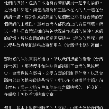
他們的演員，包括日本還有台灣的演員一起來討論的。
之後櫻井決定，讓包括鐘喬和王墨林在內的人一起在台
灣講一講，要針對戒嚴解嚴的這個歷史來描述台灣的那
個所謂的主體性，還有台灣內部政治上的貪腐問題。所
以，櫻井把台灣這樣的精神狀況當作戒嚴的精神，戒嚴
的記憶。解放台灣的時候還需要精神上解放的過程，所
以櫻井故意地把這些故事都用在《台灣浮士德》裡面。
那時候的
陳映真
很有活力，所以我們想讓他看看《台灣
浮士德》。那時櫻井和
陳映真
都談到了台灣的戰後歷
史，台灣戰後在藝術、文學方面的限制是什麼，以及台
灣內部該怎樣突破這些情況。所以在《台灣浮士德》前
後就有了
櫻井大造
先生和
陳映真
之間這樣的一種交流，
在網絡上可以看到這篇文章。
櫻井：基本上對戰後時代的人來說，中國大陸給我們的