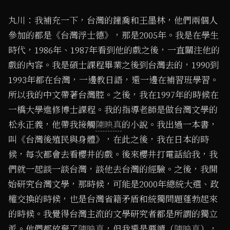
丸川：我補充一下，台灣的鐘喬和王墨林，他們兩個人
參加的都是《台灣浮士德》，那是2005年。我是在學生
時代，1986年、1987年看到他的戲之後，一直關注他的
戲的內容。我是碩士課程畢業之後到台灣去的，1990到
1993年都在台灣，一邊教日語，還一邊在補習班學習。
所以我的中文帶著台灣腔。之後，我在1997年的時候在
一橋大學進修博士課程。我的指導老師是做台灣文學的
松永正義，他帶我接觸
陳映真
的小說。我出過一本書，
叫《台灣後殖民與身體》，在此之後，我在日本的時
候，每次都會去看櫻井的戲。後來櫻井打電話給我，我
們就一起談一談台灣，談他去台灣的經驗。之後，我開
始研究台灣文學，那時候，可能是2000年總統大選、政
權交換的時候，也是台灣省籍矛盾和統獨問題蓬勃起來
的時候。我覺得台灣主流的文學研究者都是所謂的獨立
派。他們都放棄了
陳映真
，但我還是要讀（
陳映真
），