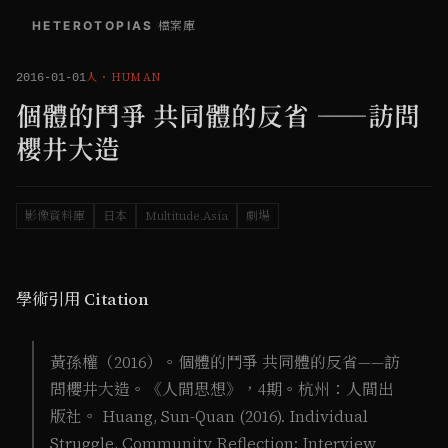
HETEROTOPIAS
/
檔案庫
人
・
HUMAN
2016-01-01
個體的鬥爭 共同體的反省 ——訪問
櫻井大造
影像資料庫
日本
Multitude.Asia
劇場
學術引用 Citation
黃孫權（2016）。個體的鬥爭 共同體的反省——訪
問櫻井大造。《人間思想》，4期。杭州：人間出
版社。 Huang, Sun-Quan (2016). Individual
Struggle, Community Reflection: Interview