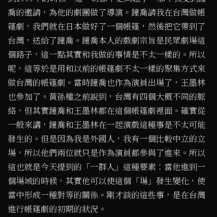
喬的邀請，為他的劇團做了導演。鐘喬請我在台灣做帳
篷劇，我們就在日本做好了一個帳篷，然後把它帶到了
台灣，送給了鐘喬。鐘喬本人的戲劇宗旨是民眾劇場這
個路子，這一點其實和我做的事情是不太一樣的。所以
呢，這等於是用和以前的帳篷劇不太一樣的聚集方式來
做台灣的帳篷劇。當時鐘喬也作為演員出場了，王墨林
也參加了。黃孫權之前說到，台灣有四個大概不同的脈
絡，但其實鐘喬和王墨林都在這個帳篷劇裡面。確實從
一般來講，鐘喬和王墨林在一起演戲這種事是不太可能
發生的。但是因為我是外國人，我有一個比較中立的立
場，所以他們兩位就只是作為演員都參與了進來。所以
這也就是今天提到的「一群人」這種要素：當他進到一
個場域的時候，其實他可以使這個「場」發生變化，使
當中形成一種對等的關係。剛才談的這些事，是在台灣
進行帳篷劇的初期的狀況。