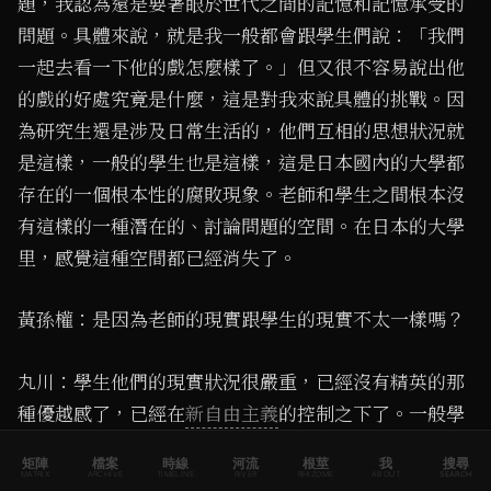
題，我認為還是要著眼於世代之間的記憶和記憶承受的
問題。具體來說，就是我一般都會跟學生們說：「我們
一起去看一下他的戲怎麼樣了。」但又很不容易說出他
的戲的好處究竟是什麼，這是對我來說具體的挑戰。因
為研究生還是涉及日常生活的，他們互相的思想狀況就
是這樣，一般的學生也是這樣，這是日本國內的大學都
存在的一個根本性的腐敗現象。老師和學生之間根本沒
有這樣的一種潛在的、討論問題的空間。在日本的大學
里，感覺這種空間都已經消失了。
黃孫權：是因為老師的現實跟學生的現實不太一樣嗎？
丸川：學生他們的現實狀況很嚴重，已經沒有精英的那
種優越感了，已經在
新自由主義
的控制之下了。一般學
生的狀況就很像一般工人一樣了。日本大學在三年級後
矩陣
檔案
時線
河流
根莖
我
搜尋
半階段開始所謂的「就職」（找工作）活動，在四年級
MATRIX
ARCHIVE
TIMELINE
RIVER
RHIZOME
ABOUT
SEARCH