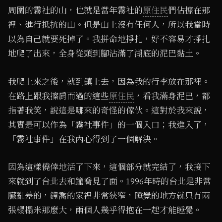
周圍的霧社的山，也就是當年霧社的
原住民
們佔據在那
裡、進行抵抗的山。但是山上沒有任何人，所以我當時
以為自己就要死掉了。我拼命地掙扎，好不容易才掙扎
地爬了出來，全身從頭到腳沾滿了湖底的泥巴黏土。
我爬上來之後，就到鎮上去，因為我的行李放在那裡。
在路上跟我擦肩而過的這些
原住民
，看我滿身泥巴，都
指著我笑，說這是哪來的奇怪的傢伙。這對於我來說，
其實是可以作為「霧社事件」的一個入口；我進入了，
「霧社事件」在我內心得到了一個解決。
因為這樣僥倖地活了下來，這個部分就完結了，我接下
來就到了台北去和鐘喬見了面。1996年時的台北是非常
臟亂差的，鐘喬的家裡非常狹窄，睡覺的地方就只有兩
張榻榻米那麼大，兩個人幾乎得抱在一起才能睡覺。